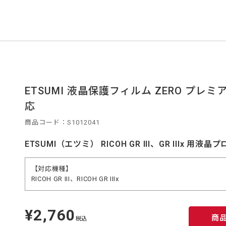
ETSUMI 液晶保護フィルム ZERO プレミアム E-7
応
商品コード：S1012041
ETSUMI（エツミ） RICOH GR III、GR IIIx 用液
【対応機種】
RICOH GR III、RICOH GR IIIx
¥2,760
定
商
価
税込