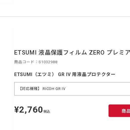
ETSUMI 液晶保護フィルム ZERO プレミアム E
商品コード：S1032988
ETSUMI（エツミ） GR IV 用液晶プロテクター
【対応機種】 RICOH GR IV
¥2,760
定
商
価
税込