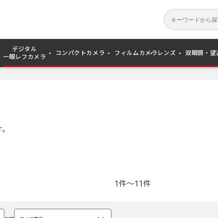
デジタル
コンパクトカメラ
フィルムカメラ
レンズ
双眼鏡・望
一眼レフカメラ
す。
1件～11件