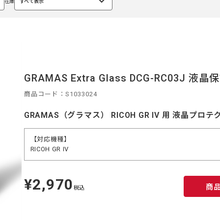
在庫
すべて表示
選
択
中
GRAMAS Extra Glass DCG-RC03J 液
商品コード：S1033024
GRAMAS（グラマス） RICOH GR IV 用 液晶プロテ
【対応機種】
RICOH GR IV
¥2,970
定
商
価
税込