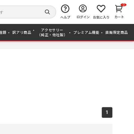
0
キ
ー
検
ログイン
カート
ワ
ヘルプ
お気に入り
索
ー
す
ド
る
アクセサリー
か
遠鏡
訳アリ商品
プレミアム機能
直販限定商品
（純正・他社製）
ら
探
す
1