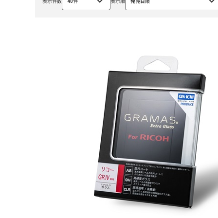
表示件数
40件
表示順
発売日順
選
選
択
択
中
中