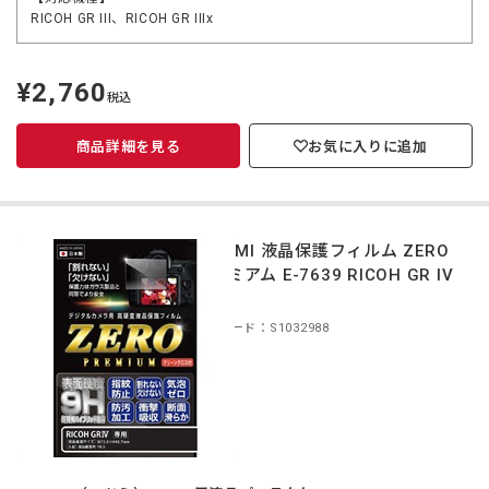
RICOH GR III、RICOH GR IIIx
¥2,760
定
税込
価
商品詳細を見る
お気に入りに追加
ETSUMI 液晶保護フィルム ZERO
プレミアム E-7639 RICOH GR IV
対応
商品コード：S1032988