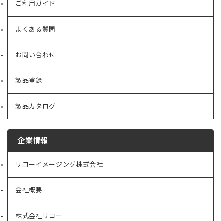
ご利用ガイド
よくある質問
お問い合わせ
製品登録
製品カタログ
企業情報
リコーイメージング株式会社
（新
し
い
会社概要
（新
タ
し
ブ
い
で
株式会社リコー
（新
タ
開