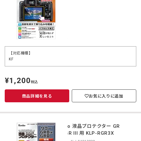
【対応機種】
KF
¥1,200
定
税込
価
商品詳細を見る
お気に入りに追加
Kenko 液晶プロテクター GR
IIIx/GR III 用 KLP-RGR3X