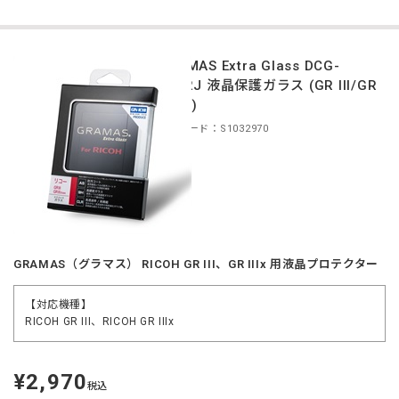
GRAMAS Extra Glass DCG-
RC02J 液晶保護ガラス (GR III/GR
IIIx用)
商品コード：S1032970
GRAMAS（グラマス） RICOH GR III、GR IIIx 用液晶プロテクター
【対応機種】
RICOH GR III、RICOH GR IIIx
¥2,970
定
税込
価