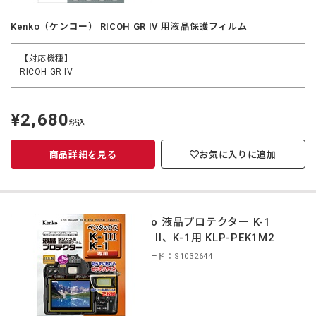
Kenko（ケンコー） RICOH GR IV 用液晶保護フィルム
【対応機種】
RICOH GR IV
¥2,680
定
税込
価
商品詳細を見る
お気に入りに追加
Kenko 液晶プロテクター K-1
Mark II、K-1用 KLP-PEK1M2
商品コード：S1032644