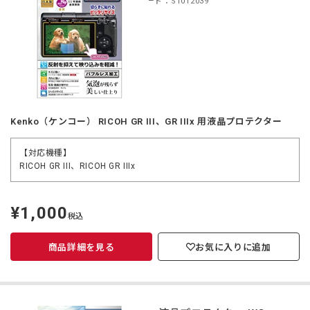
商品コード：S1012039
Kenko（ケンコー） RICOH GR III、GR IIIx 用液晶プロテクター
【対応機種】
RICOH GR III、RICOH GR IIIx
¥1,000
定
税込
価
商品詳細を見る
お気に入りに追加