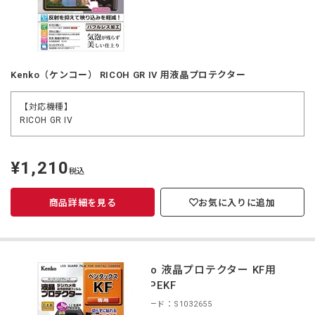
Kenko（ケンコー） RICOH GR IV 用液晶プロテクター
【対応機種】
RICOH GR IV
¥1,210
定
税込
価
商品詳細を見る
お気に入りに追加
Kenko 液晶プロテクター KF用
KLP-PEKF
商品コード：S1032655