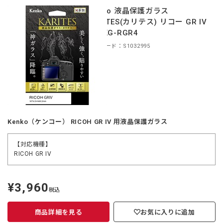
Kenko 液晶保護ガラス
KARITES(カリテス) リコー GR IV
用 KKG-RGR4
商品コード：S1032995
Kenko（ケンコー） RICOH GR IV 用液晶保護ガラス
【対応機種】
RICOH GR IV
¥3,960
定
税込
価
商品詳細を見る
お気に入りに追加