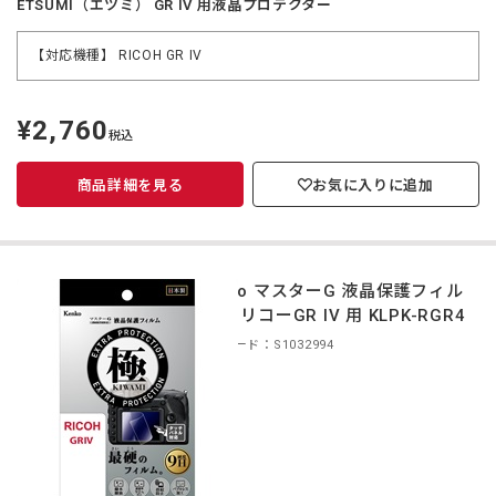
ETSUMI（エツミ） GR IV 用液晶プロテクター
【対応機種】 RICOH GR IV
¥2,760
定
税込
価
商品詳細を見る
お気に入りに追加
Kenko マスターG 液晶保護フィル
ム 極 リコーGR IV 用 KLPK-RGR4
商品コード：S1032994