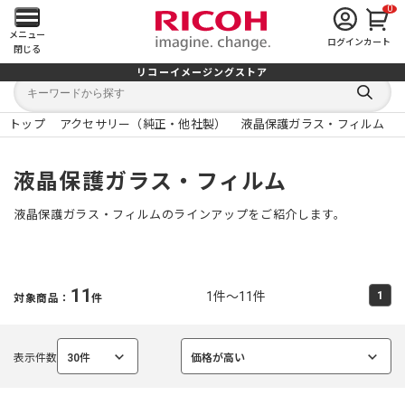
0
メ
メニュー
ログイン
カート
閉じる
イ
リコーイメージングストア
キ
キ
ン
ー
ー
検
ワ
ワ
索
ー
ー
トップ
アクセサリー（純正・他社製）
液晶保護ガラス・フィルム
す
メ
ド
ド
る
検
か
索
ら
ニ
液晶保護ガラス・フィルム
探
す
ュ
液晶保護ガラス・フィルムのラインアップをご紹介します。
ー
を
11
1件～11件
1
対象商品：
件
開
く
表示件数
30件
価格が高い
選
選
択
択
中
中