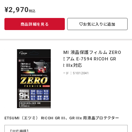
¥2,970
定
税込
価
商品詳細を見る
お気に入りに追加
ETSUMI 液晶保護フィルム ZERO
プレミアム E-7594 RICOH GR
III/GR IIIx対応
商品コード：S1012041
ETSUMI（エツミ） RICOH GR III、GR IIIx 用液晶プロテクター
【対応機種】