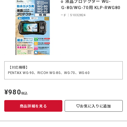
Kenko 液晶プロテクター WG-
90/WG-80/WG-70用 KLP-RWG80
商品コード：S1032824
【対応機種】
PENTAX WG-90、RICOH WG-80、WG-70、WG-60
¥980
定
税込
価
商品詳細を見る
お気に入りに追加