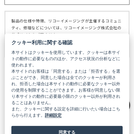
し
ブ
く）
い
で
タ
開
ブ
く）
製品の仕様や特徴、リコーイメージングが主催するコミュニ
で
ティ、修理などについては、リコーイメージング株式会社の
開
公式サイトをご覧ください。
く）
クッキー利用に関する確認
リコーイメージング株式会社の公式サイト
（新
し
本サイトはクッキーを使用しています。クッキーは本サイ
い
トの動作に必要なもののほか、アクセス状況の分析などに
タ
使われます。
ブ
本サイトのお客様は「同意する」または「拒否する」を選
で
ぶことができ、同意した場合は全てのクッキーが利用さ
PENTAX
開
れ、拒否した場合は本サイトの動作に必要なクッキー以外
く）
PENTAX
PENTAX
PENTAX
PENTAX
PENTAX
の使用を制限することができます。お客様が同意しない限
の
の
の
の
の
り本サイトの動作に必要最小限のクッキー以外が利用され
公
公
公
公
公
式
式
式
式
式
ることはありません。
GR
LINE（新
X（新
Instagram（新
Facebook（新
YouTube（新
また、クッキーに関する設定を詳細に行いたい場合はこち
絞り込み
し
し
し
し
し
らから行えます。
詳細設定
い
い
い
い
い
GR
GR
GR
GR
GR
タ
の
タ
の
タ
の
タ
の
タ
の
ブ
公
ブ
公
ブ
公
ブ
公
ブ
公
で
式
で
式
で
式
で
式
で
式
同意する
開
LINE（新
開
X（新
開
Instagram（新
開
Facebook（新
開
YouTube（新