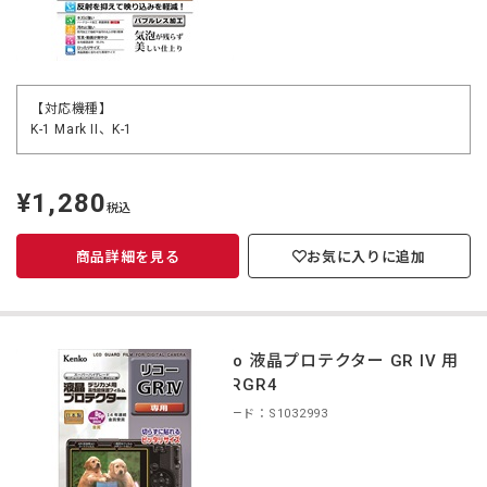
【対応機種】
K-1 Mark II、K-1
¥1,280
定
税込
価
商品詳細を見る
お気に入りに追加
Kenko 液晶プロテクター GR IV 用
KLP-RGR4
商品コード：S1032993