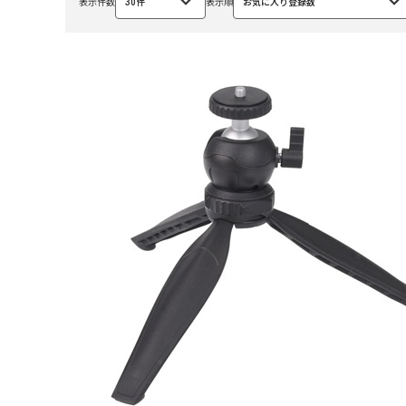
表示件数
30件
表示順
お気に入り登録数
選
選
択
択
中
中