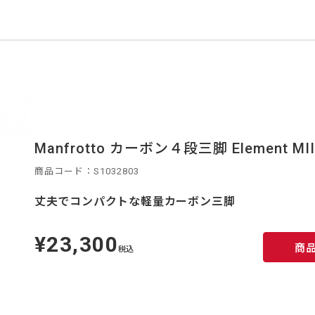
Manfrotto カーボン４段三脚 Element MI
商品コード：S1032803
丈夫でコンパクトな軽量カーボン三脚
¥23,300
定
商
価
税込