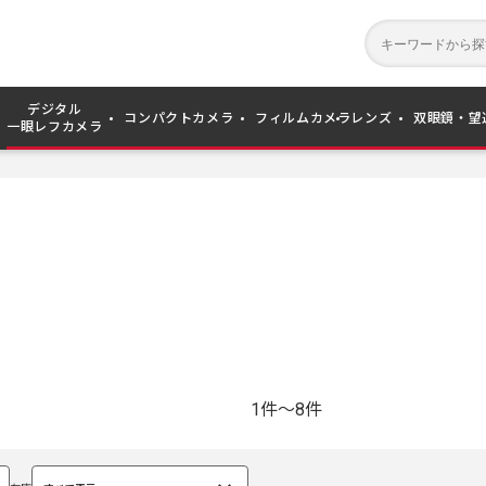
デジタル
コンパクトカメラ
フィルムカメラ
レンズ
双眼鏡・望
一眼レフカメラ
1件～8件