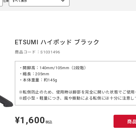
在庫
すべて表示
選
択
中
ETSUMI ハイポッド ブラック
商品コード：S1031496
・開脚高：140mm/105mm（2段階）
・縮長：205mm
・本体重量：約145g
※転倒防止のため、使用時は脚部を完全に開いた状態でご使用
※超小型・軽量につき、風や振動による転倒には十分に注意し
¥1,600
定
商
価
税込