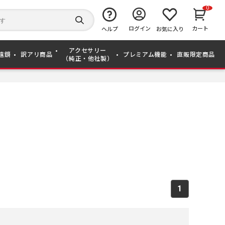
0
キ
ー
検
ログイン
カート
ワ
ヘルプ
お気に入り
索
ー
す
ド
る
アクセサリー
か
遠鏡
訳アリ商品
プレミアム機能
直販限定商品
（純正・他社製）
ら
探
す
1