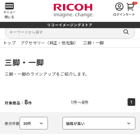
0
メ
メニュー
ログイン
カート
閉じる
イ
リコーイメージングストア
キ
キ
ン
ー
ー
検
ワ
ワ
索
ー
ー
トップ
アクセサリー（純正・他社製）
三脚・一脚
す
メ
ド
ド
る
検
か
索
ら
ニ
三脚・一脚
探
す
ュ
三脚・一脚のラインアップをご紹介します。
ー
を
8
1件～8件
1
対象商品：
件
開
く
表示件数
30件
価格が高い
選
選
択
択
中
中