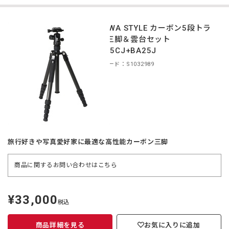
TOKIWA STYLE カーボン5段トラ
ベル三脚＆雲台セット
TA225CJ+BA25J
商品コード：S1032989
旅行好きや写真愛好家に最適な高性能カーボン三脚
商品に関するお問い合わせは
こちら
¥33,000
定
税込
価
商品詳細を見る
お気に入りに追加