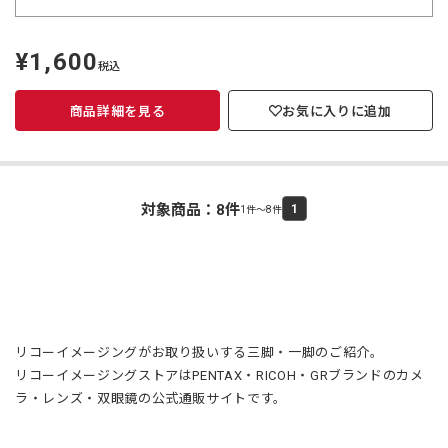
¥1,600
定
税込
価
商品詳細を見る
お気に入りに追加
対象商品：
8
件
1
1件～8件
リコーイメージングがお取り扱いする三脚・一脚のご紹介。
リコーイメージングストアはPENTAX・RICOH・GRブランドのカメ
ラ・レンズ・双眼鏡の公式通販サイトです。