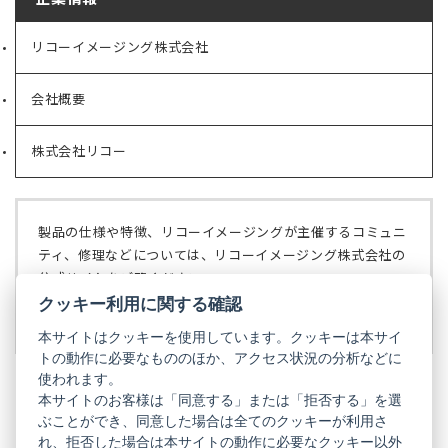
リコーイメージング株式会社
（新
し
い
会社概要
（新
タ
し
ブ
い
で
株式会社リコー
（新
タ
開
し
ブ
く）
い
で
タ
開
ブ
く）
製品の仕様や特徴、リコーイメージングが主催するコミュニ
で
ティ、修理などについては、リコーイメージング株式会社の
開
公式サイトをご覧ください。
く）
クッキー利用に関する確認
リコーイメージング株式会社の公式サイト
（新
し
本サイトはクッキーを使用しています。クッキーは本サイ
い
トの動作に必要なもののほか、アクセス状況の分析などに
タ
使われます。
ブ
本サイトのお客様は「同意する」または「拒否する」を選
で
ぶことができ、同意した場合は全てのクッキーが利用さ
PENTAX
開
れ、拒否した場合は本サイトの動作に必要なクッキー以外
く）