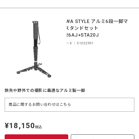
TOKIWA STYLE アルミ6段一脚マ
ルチスタンドセット
MA326AJ+STA20J
商品コード：S1032991
旅先や野外での撮影に最適なアルミ製一脚
商品に関するお問い合わせは
こちら
¥18,150
定
税込
価