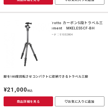
Manfrotto カーボン5段トラベル三
脚 Element MKELES5CF-BH
商品コード：S1032804
脚を180度回転させコンパクトに収納できるトラベル三脚
¥21,000
定
税込
価
商品詳細を見る
お気に入りに追加