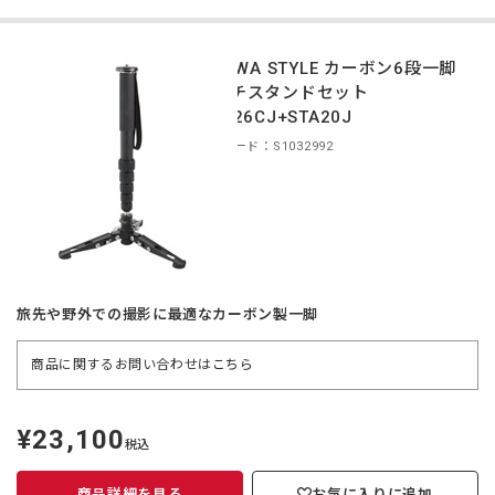
TOKIWA STYLE カーボン6段一脚
マルチスタンドセット
MA326CJ+STA20J
商品コード：S1032992
旅先や野外での撮影に最適なカーボン製一脚
商品に関するお問い合わせは
こちら
¥23,100
定
税込
価
商品詳細を見る
お気に入りに追加