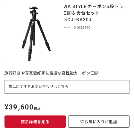
TOKIWA STYLE カーボン5段トラ
ベル三脚＆雲台セット
TA255CJ+BA30J
商品コード：S1032990
旅行好きや写真愛好家に最適な高性能カーボン三脚
商品に関するお問い合わせは
こちら
¥39,600
定
税込
価
商品詳細を見る
お気に入りに追加