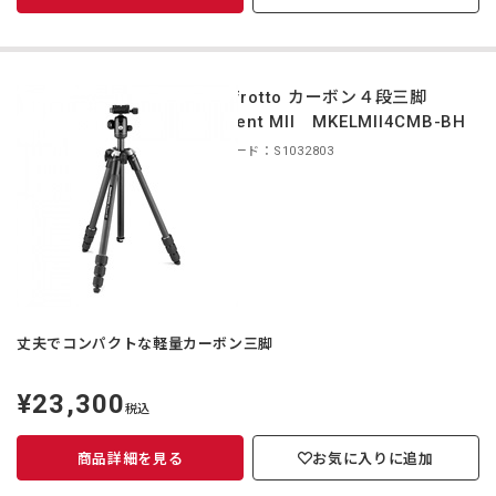
Manfrotto カーボン４段三脚
Element MII MKELMII4CMB-BH
商品コード：S1032803
丈夫でコンパクトな軽量カーボン三脚
¥23,300
定
税込
価
商品詳細を見る
お気に入りに追加