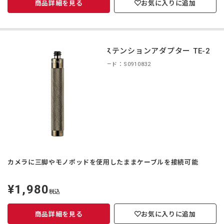
商品詳細を見る
お気に入りに追加
エクステンションアダプター TE-2
商品コード：S0910832
カメラに三脚やモノポッドを使用したままケーブルを接続可能
¥1,980
定
税込
価
商品詳細を見る
お気に入りに追加