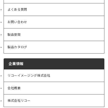
よくある質問
お問い合わせ
製品登録
製品カタログ
企業情報
リコーイメージング株式会社
（新
し
い
会社概要
（新
タ
し
ブ
い
で
株式会社リコー
（新
タ
開
し
ブ
く）