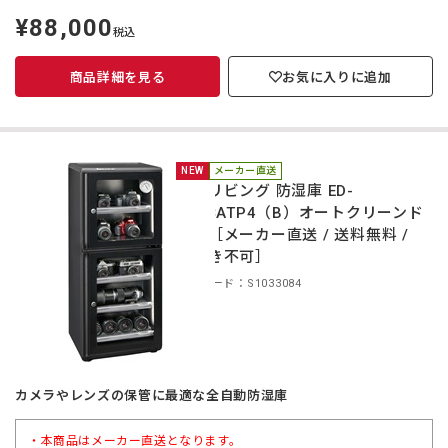
¥88,000
定
税込
価
商品詳細を見る
お気に入りに追加
NEW
メーカー直送
東洋リビング 防湿庫 ED-
140CATP4（B）オートクリーンド
ライ［メーカー直送 / 送料無料 /
代引き不可］
商品コード：S1033084
カメラやレンズの保管に最適な全自動防湿庫
・本商品はメーカー直送となります。