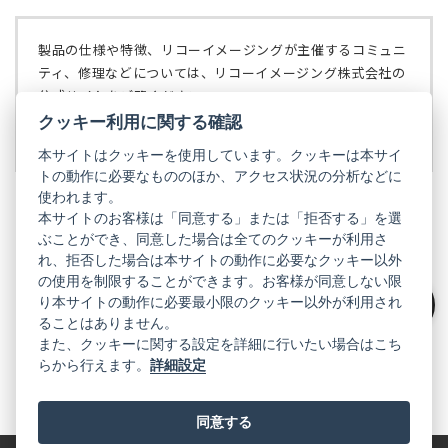
い
で
タ
開
ブ
く）
製品の仕様や特徴、リコーイメージングが主催するコミュニ
で
ティ、修理などについては、リコーイメージング株式会社の
開
公式サイトをご覧ください。
く）
クッキー利用に関する確認
リコーイメージング株式会社の公式サイト
（新
し
本サイトはクッキーを使用しています。クッキーは本サイ
い
トの動作に必要なもののほか、アクセス状況の分析などに
タ
使われます。
ブ
本サイトのお客様は「同意する」または「拒否する」を選
で
ぶことができ、同意した場合は全てのクッキーが利用さ
PENTAX
開
れ、拒否した場合は本サイトの動作に必要なクッキー以外
く）
PENTAX
PENTAX
PENTAX
PENTAX
PENTAX
の使用を制限することができます。お客様が同意しない限
の
の
の
の
の
り本サイトの動作に必要最小限のクッキー以外が利用され
公
公
公
公
公
絞り込み
式
式
式
式
式
ることはありません。
GR
LINE（新
X（新
Instagram（新
Facebook（新
YouTube（新
また、クッキーに関する設定を詳細に行いたい場合はこち
し
し
し
し
し
らから行えます。
詳細設定
い
い
い
い
い
GR
GR
GR
GR
GR
タ
の
タ
の
タ
の
タ
の
タ
の
ブ
公
ブ
公
ブ
公
ブ
公
ブ
公
で
式
で
式
で
式
で
式
で
式
同意する
開
LINE（新
開
X（新
開
Instagram（新
開
Facebook（新
開
YouTube（新
く）
し
く）
し
く）
し
く）
し
く）
し