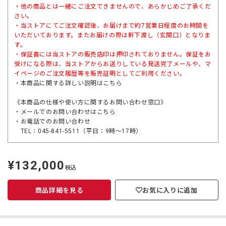
・他の商品とは一緒にご注文できませんので、あらかじめご了承くだ
さい。
・当ストアにてご注文確認後、お届けまで約7営業日程度のお時間を
いただいております。またお届けの際は軒下渡し（玄関口）となりま
す。
・保証書には当ストアの販売店印は押印されておりません。保証をお
受けになる際は、当ストアからお送りしている発送完了メールや、マ
イページのご注文履歴等を販売証明としてご利用ください。
・本商品に関する詳しい説明は
こちら
《本商品の仕様や使い方に関するお問い合わせ窓口》
・メールでのお問い合わせは
こちら
・お電話でのお問い合わせ
TEL：045-841-5511（平日：9時～17時）
¥132,000
定
税込
価
商品詳細を見る
お気に入りに追加