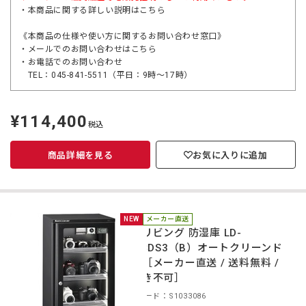
・本商品に関する詳しい説明は
こちら
《本商品の仕様や使い方に関するお問い合わせ窓口》
・メールでのお問い合わせは
こちら
・お電話でのお問い合わせ
TEL：045-841-5511（平日：9時～17時）
¥114,400
定
税込
価
商品詳細を見る
お気に入りに追加
NEW
メーカー直送
東洋リビング 防湿庫 LD-
120CDS3（B）オートクリーンド
ライ［メーカー直送 / 送料無料 /
代引き不可］
商品コード：S1033086