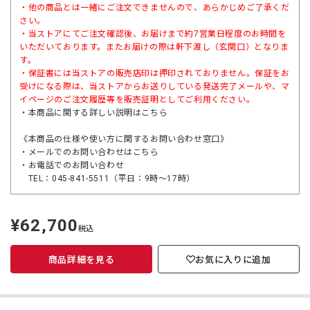
・他の商品とは一緒にご注文できませんので、あらかじめご了承くだ
さい。
・当ストアにてご注文確認後、お届けまで約7営業日程度のお時間を
いただいております。またお届けの際は軒下渡し（玄関口）となりま
す。
・保証書には当ストアの販売店印は押印されておりません。保証をお
受けになる際は、当ストアからお送りしている発送完了メールや、マ
イページのご注文履歴等を販売証明としてご利用ください。
・本商品に関する詳しい説明は
こちら
《本商品の仕様や使い方に関するお問い合わせ窓口》
・メールでのお問い合わせは
こちら
・お電話でのお問い合わせ
TEL：045-841-5511（平日：9時～17時）
¥62,700
定
税込
価
商品詳細を見る
お気に入りに追加