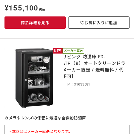
¥155,100
定
税込
価
商品詳細を見る
お気に入りに追加
NEW
メーカー直送
東洋リビング 防湿庫 ED-
55CATP（B）オートクリーンドラ
イ［メーカー直送 / 送料無料 / 代
引き不可］
商品コード：S1033081
カメラやレンズの保管に最適な全自動防湿庫
・本商品はメーカー直送となります。