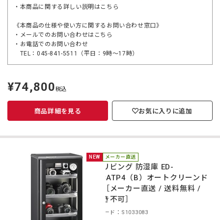
・本商品に関する詳しい説明は
こちら
《本商品の仕様や使い方に関するお問い合わせ窓口》
・メールでのお問い合わせは
こちら
・お電話でのお問い合わせ
TEL：045-841-5511（平日：9時～17時）
¥74,800
定
税込
価
商品詳細を見る
お気に入りに追加
NEW
メーカー直送
東洋リビング 防湿庫 ED-
120CATP4（B）オートクリーンド
ライ［メーカー直送 / 送料無料 /
代引き不可］
商品コード：S1033083