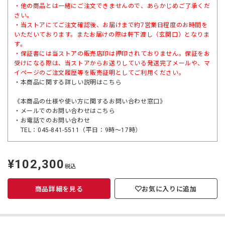
・他の商品とは一緒にご注文できませんので、あらかじめご了承くだ
さい。
・当ストアにてご注文確認後、お届けまで約7営業日程度のお時間を
いただいております。またお届けの際は軒下渡し（玄関口）となりま
す。
・保証書には当ストアの販売店印は押印されておりません。保証をお
受けになる際は、当ストアからお送りしている発送完了メールや、マ
イページのご注文履歴等を販売証明としてご利用ください。
・本商品に関する詳しい説明は
こちら
《本商品の仕様や使い方に関するお問い合わせ窓口》
・メールでのお問い合わせは
こちら
・お電話でのお問い合わせ
TEL：045-841-5511（平日：9時～17時）
¥102,300
定
税込
価
商品詳細を見る
お気に入りに追加