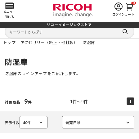
0
メ
メニュー
ログイン
カート
閉じる
イ
リコーイメージングストア
キ
キ
ン
ー
ー
検
ワ
ワ
索
ー
ー
トップ
アクセサリー（純正・他社製）
防湿庫
す
メ
ド
ド
る
検
か
索
ら
ニ
防湿庫
探
す
ュ
防湿庫のラインアップをご紹介します。
ー
を
9
1件～9件
1
対象商品：
件
開
く
表示件数
40件
発売日順
選
選
択
択
中
中