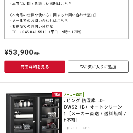
・本商品に関する詳しい説明は
こちら
《本商品の仕様や使い方に関するお問い合わせ窓口》
・メールでのお問い合わせは
こちら
・お電話でのお問い合わせ
TEL：045-841-5511（平日：9時～17時）
¥53,900
定
税込
価
商品詳細を見る
お気に入りに追加
NEW
メーカー直送
東洋リビング 防湿庫 LD-
240CDWS2（B）オートクリーン
ドライ［メーカー直送 / 送料無料 /
代引き不可］
商品コード：S1033088