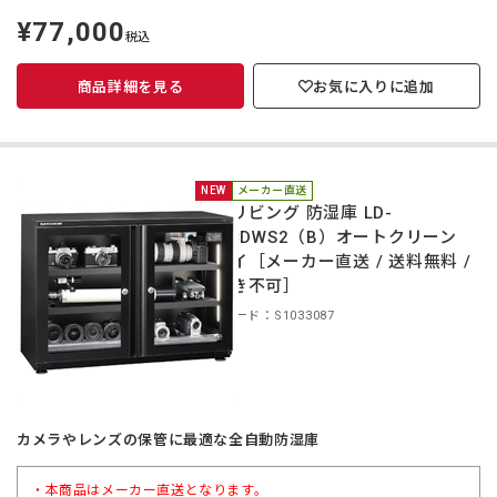
¥77,000
定
税込
価
商品詳細を見る
お気に入りに追加
NEW
メーカー直送
東洋リビング 防湿庫 LD-
160CDWS2（B）オートクリーン
ドライ［メーカー直送 / 送料無料 /
代引き不可］
商品コード：S1033087
カメラやレンズの保管に最適な全自動防湿庫
・本商品はメーカー直送となります。