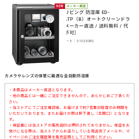
NEW
メーカー直送
東洋リビング 防湿庫 ED-
41CATP（B）オートクリーンドラ
イ［メーカー直送 / 送料無料 / 代
引き不可］
商品コード：S1033080
カメラやレンズの保管に最適な全自動防湿庫
・本商品はメーカー直送となります。
・他の商品とは一緒にご注文できませんので、あらかじめご了承くだ
さい。
・当ストアにてご注文確認後、お届けまで約7営業日程度のお時間を
いただいております。またお届けの際は軒下渡し（玄関口）となりま
す。
・保証書には当ストアの販売店印は押印されておりません。保証をお
受けになる際は、当ストアからお送りしている発送完了メールや、マ
イページのご注文履歴等を販売証明としてご利用ください。