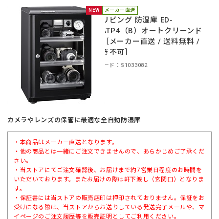
NEW
メーカー直送
東洋リビング 防湿庫 ED-
80CATP4（B）オートクリーンド
ライ［メーカー直送 / 送料無料 /
代引き不可］
商品コード：S1033082
カメラやレンズの保管に最適な全自動防湿庫
・本商品はメーカー直送となります。
・他の商品とは一緒にご注文できませんので、あらかじめご了承くだ
さい。
・当ストアにてご注文確認後、お届けまで約7営業日程度のお時間を
いただいております。またお届けの際は軒下渡し（玄関口）となりま
す。
・保証書には当ストアの販売店印は押印されておりません。保証をお
受けになる際は、当ストアからお送りしている発送完了メールや、マ
イページのご注文履歴等を販売証明としてご利用ください。