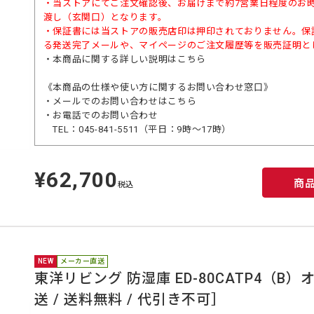
・当ストアにてご注文確認後、お届けまで約7営業日程度のお
渡し（玄関口）となります。
・保証書には当ストアの販売店印は押印されておりません。保
る発送完了メールや、マイページのご注文履歴等を販売証明と
・本商品に関する詳しい説明は
こちら
《本商品の仕様や使い方に関するお問い合わせ窓口》
・メールでのお問い合わせは
こちら
・お電話でのお問い合わせ
TEL：045-841-5511（平日：9時～17時）
¥62,700
定
商
価
税込
NEW
メーカー直送
東洋リビング 防湿庫 ED-80CATP4（
送 / 送料無料 / 代引き不可］