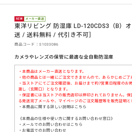
NEW
メーカー直送
東洋リビング 防湿庫 LD-120CDS3（
送 / 送料無料 / 代引き不可］
商品コード：S1033086
カメラやレンズの保管に最適な全自動防湿庫
・本商品はメーカー直送となります。
・他の商品とは一緒にご注文できませんので、あらかじめご了
・当ストアにてご注文確認後、お届けまで約7営業日程度のお
渡し（玄関口）となります。
・保証書には当ストアの販売店印は押印されておりません。保
る発送完了メールや、マイページのご注文履歴等を販売証明と
・本商品に関する詳しい説明は
こちら
《本商品の仕様や使い方に関するお問い合わせ窓口》
・メールでのお問い合わせは
こちら
・お電話でのお問い合わせ