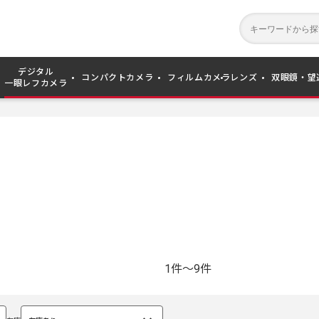
デジタル
コンパクトカメラ
フィルムカメラ
レンズ
双眼鏡・望
一眼レフカメラ
1件～9件