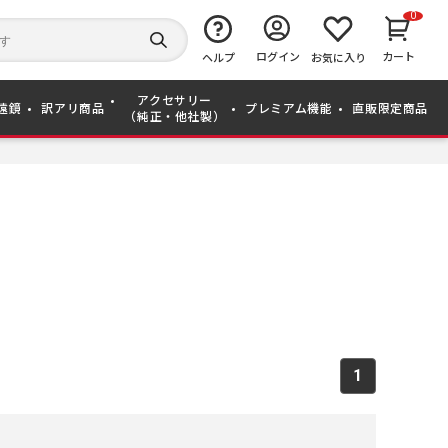
0
キ
ー
検
ログイン
カート
ワ
ヘルプ
お気に入り
索
ー
す
ド
る
アクセサリー
か
遠鏡
訳アリ商品
プレミアム機能
直販限定商品
（純正・他社製）
ら
探
す
1