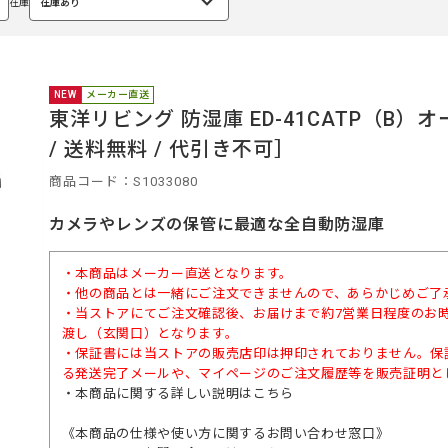
在庫
在庫あり
選
択
中
NEW
メーカー直送
東洋リビング 防湿庫 ED-41CATP（B
/ 送料無料 / 代引き不可］
商品コード：S1033080
カメラやレンズの保管に最適な全自動防湿庫
・本商品はメーカー直送となります。
・他の商品とは一緒にご注文できませんので、あらかじめご了
・当ストアにてご注文確認後、お届けまで約7営業日程度のお
渡し（玄関口）となります。
・保証書には当ストアの販売店印は押印されておりません。保
る発送完了メールや、マイページのご注文履歴等を販売証明と
・本商品に関する詳しい説明は
こちら
《本商品の仕様や使い方に関するお問い合わせ窓口》