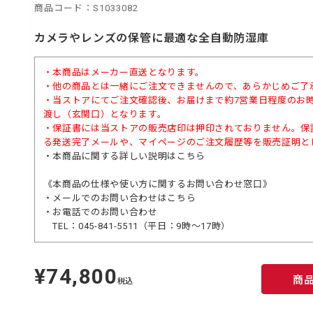
商品コード：S1033082
カメラやレンズの保管に最適な全自動防湿庫
・本商品はメーカー直送となります。
・他の商品とは一緒にご注文できませんので、あらかじめご了
・当ストアにてご注文確認後、お届けまで約7営業日程度のお
渡し（玄関口）となります。
・保証書には当ストアの販売店印は押印されておりません。保
る発送完了メールや、マイページのご注文履歴等を販売証明と
・本商品に関する詳しい説明は
こちら
《本商品の仕様や使い方に関するお問い合わせ窓口》
・メールでのお問い合わせは
こちら
・お電話でのお問い合わせ
TEL：045-841-5511（平日：9時～17時）
¥74,800
定
商
価
税込