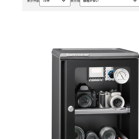
表示件数
10件
表示順
価格が安い
選
選
択
択
中
中