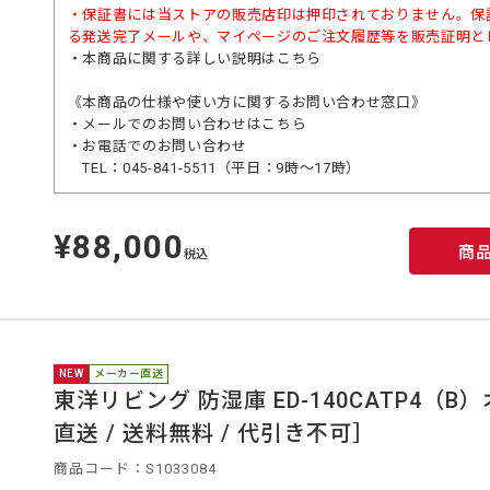
・保証書には当ストアの販売店印は押印されておりません。保
る発送完了メールや、マイページのご注文履歴等を販売証明と
・本商品に関する詳しい説明は
こちら
《本商品の仕様や使い方に関するお問い合わせ窓口》
・メールでのお問い合わせは
こちら
・お電話でのお問い合わせ
TEL：045-841-5511（平日：9時～17時）
¥88,000
定
商
価
税込
NEW
メーカー直送
東洋リビング 防湿庫 ED-140CATP4
直送 / 送料無料 / 代引き不可］
商品コード：S1033084