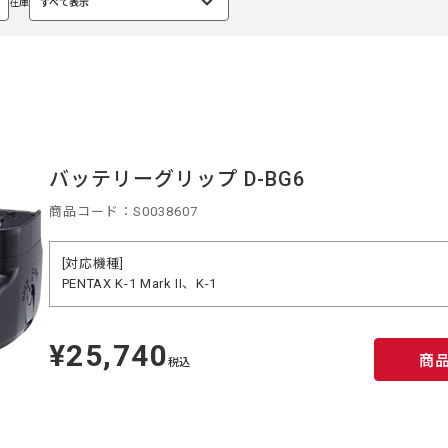
在庫
すべて表示
選
択
中
バッテリーグリップ D-BG6
商品コード：S0038607
[対応機種]
PENTAX K-1 Mark II、K-1
¥25,740
定
商
価
税込