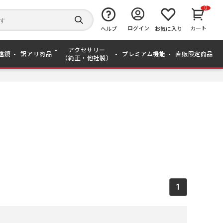
0
キ
ー
検
ログイン
カート
ワ
ヘルプ
お気に入り
索
ー
す
ド
る
アクセサリー
か
遠鏡
訳アリ商品
プレミアム機能
直販限定商品
（純正・他社製）
ら
探
す
1