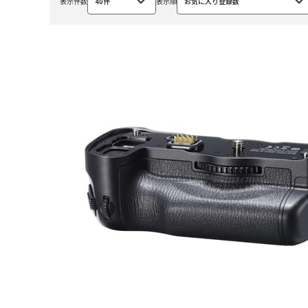
表示件数
40件
表示順
お気に入り登録数
選
選
択
択
中
中