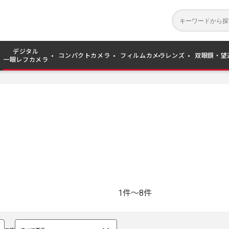
デジタル
コンパクトカメラ
フィルムカメラ
レンズ
双眼鏡・望
一眼レフカメラ
1件～8件