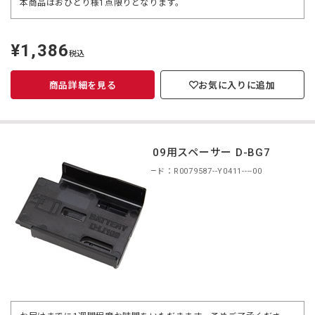
本商品はおひとり様1点限りとなります。
¥1,386
定
税込
価
商品詳細を見る
お気に入りに追加
D-LI109用スペーサー D-BG7
商品コード：R0079587--Y0411----00