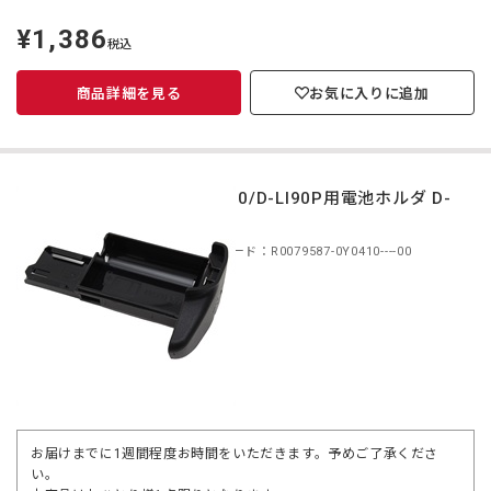
¥1,386
定
税込
価
商品詳細を見る
お気に入りに追加
D-LI90/D-LI90P用電池ホルダ D-
BG7
商品コード：R0079587-0Y0410----00
お届けまでに1週間程度お時間をいただきます。予めご了承くださ
い。