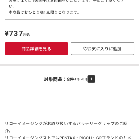
お届けまでに1週間程度お時間をいただきます。予めご了承くださ
い。
本商品はおひとり様1点限りとなります。
¥737
定
税込
価
商品詳細を見る
お気に入りに追加
対象商品：
8
件
1
1件～8件
リコーイメージングがお取り扱いするバッテリーグリップのご紹
介。
リコーイメージングストアはPENTAX・RICOH・GRブランドのカメ