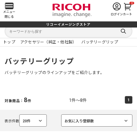
0
メ
メニュー
ログイン
カート
閉じる
イ
リコーイメージングストア
キ
キ
ン
ー
ー
検
ワ
ワ
索
ー
ー
トップ
アクセサリー（純正・他社製）
バッテリーグリップ
す
メ
ド
ド
る
検
か
索
ら
ニ
バッテリーグリップ
探
す
ュ
バッテリーグリップのラインアップをご紹介します。
ー
を
8
1件～8件
1
対象商品：
件
開
く
表示件数
20件
お気に入り登録数
選
選
択
択
中
中