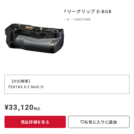
バッテリーグリップ D-BG8
商品コード：S0037048
【対応機種】
PENTAX K-3 Mark III
¥33,120
定
税込
価
商品詳細を見る
お気に入りに追加