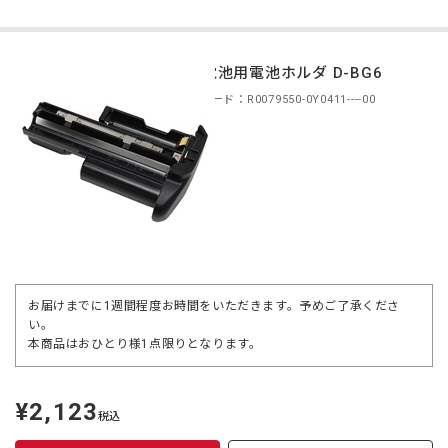
単3電池用電池ホルダ D-BG6
商品コード：R0079550-0Y0411----00
お届けまでに1週間程度お時間をいただきます。予めご了承くださ
い。
本商品はおひとり様1点限りとなります。
¥2,123
定
税込
価