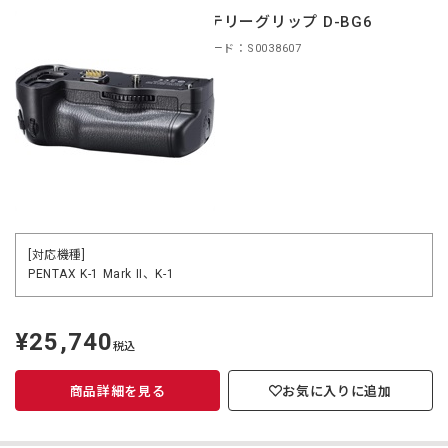
バッテリーグリップ D-BG6
商品コード：S0038607
[対応機種]
PENTAX K-1 Mark II、K-1
¥25,740
定
税込
価
商品詳細を見る
お気に入りに追加