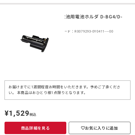
単3電池用電池ホルダ D-BG4/D-
BG5
商品コード：R0079293-0Y0411----00
お届けまでに1週間程度お時間をいただきます。予めご了承くださ
い。 本商品はおひとり様1点限りとなります。
¥1,529
定
税込
価
商品詳細を見る
お気に入りに追加