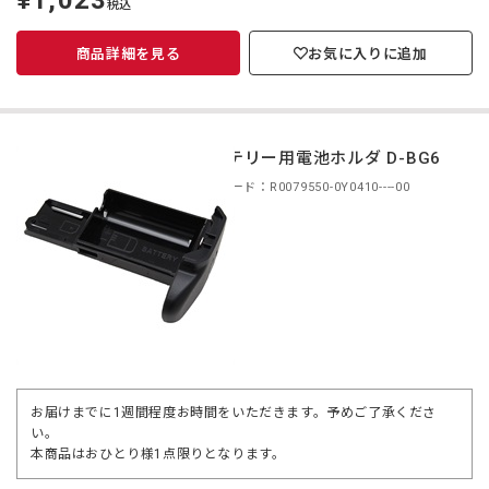
¥1,023
税込
価
商品詳細を見る
お気に入りに追加
バッテリー用電池ホルダ D-BG6
商品コード：R0079550-0Y0410----00
お届けまでに1週間程度お時間をいただきます。予めご了承くださ
い。
本商品はおひとり様1点限りとなります。