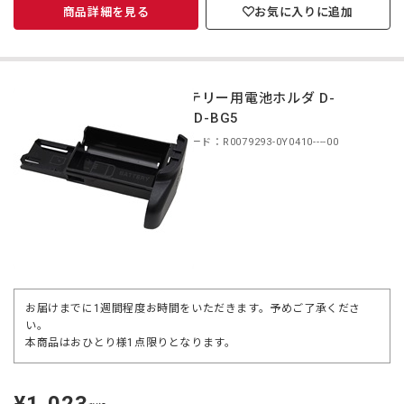
商品詳細を見る
お気に入りに追加
バッテリー用電池ホルダ D-
BG4/D-BG5
商品コード：R0079293-0Y0410----00
お届けまでに1週間程度お時間をいただきます。予めご了承くださ
い。
本商品はおひとり様1点限りとなります。
定