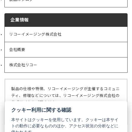
企業情報
リコーイメージング株式会社
（新
し
い
会社概要
（新
タ
し
ブ
い
で
株式会社リコー
（新
タ
開
し
ブ
く）
い
で
タ
開
ブ
く）
製品の仕様や特徴、リコーイメージングが主催するコミュニ
で
ティ、修理などについては、リコーイメージング株式会社の
開
公式サイトをご覧ください。
く）
クッキー利用に関する確認
リコーイメージング株式会社の公式サイト
（新
し
本サイトはクッキーを使用しています。クッキーは本サイ
い
トの動作に必要なもののほか、アクセス状況の分析などに
タ
使われます。