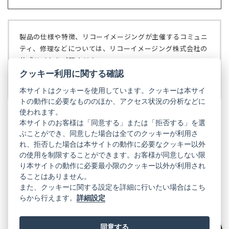
開
し
ブ
く）
い
で
タ
開
ブ
く）
製品の仕様や特徴、リコーイメージングが主催するコミュニ
で
ティ、修理などについては、リコーイメージング株式会社の
開
公式サイトをご覧ください。
く）
クッキー利用に関する確認
リコーイメージング株式会社の公式サイト
（新
し
本サイトはクッキーを使用しています。クッキーは本サイ
い
トの動作に必要なもののほか、アクセス状況の分析などに
タ
使われます。
ブ
本サイトのお客様は「同意する」または「拒否する」を選
で
ぶことができ、同意した場合は全てのクッキーが利用さ
PENTAX
開
れ、拒否した場合は本サイトの動作に必要なクッキー以外
く）
PENTAX
PENTAX
PENTAX
PENTAX
PENTAX
の使用を制限することができます。お客様が同意しない限
の
の
の
の
の
り本サイトの動作に必要最小限のクッキー以外が利用され
公
公
公
公
公
式
式
式
式
式
ることはありません。
GR
LINE（新
X（新
Instagram（新
Facebook（新
YouTube（新
また、クッキーに関する設定を詳細に行いたい場合はこち
し
し
し
し
し
らから行えます。
詳細設定
い
い
い
い
い
GR
GR
GR
GR
GR
タ
の
タ
の
タ
の
タ
の
タ
の
ブ
公
ブ
公
ブ
公
ブ
公
ブ
公
で
式
で
式
で
式
で
式
で
式
同意する
開
LINE（新
開
X（新
開
Instagram（新
開
Facebook（新
開
YouTube（新