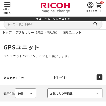
0
メ
メニュー
ログイン
カート
閉じる
イ
リコーイメージングストア
キ
キ
ン
ー
ー
検
ワ
ワ
索
ー
ー
トップ
アクセサリー（純正・他社製）
GPSユニット
す
メ
ド
ド
る
検
か
索
ら
ニ
GPSユニット
探
す
ュ
GPSユニットのラインアップをご紹介します。
ー
を
1
1件～1件
1
対象商品：
件
開
く
表示件数
30件
お気に入り登録数
選
選
択
択
中
中