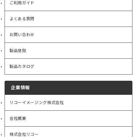
ご利用ガイド
よくある質問
お問い合わせ
製品登録
製品カタログ
企業情報
リコーイメージング株式会社
（新
し
い
会社概要
（新
タ
し
ブ
い
で
株式会社リコー
（新
タ