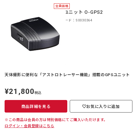
会員価格
GPSユニット O-GPS2
商品コード：S0030364
天体撮影に便利な「アストロトレーサー機能」搭載のGPSユニット
¥21,800
定
税込
価
商品詳細を見る
お気に入りに追加
※この商品は会員の方は特別価格にてご購入いただけます。
ログイン・会員登録はこちら