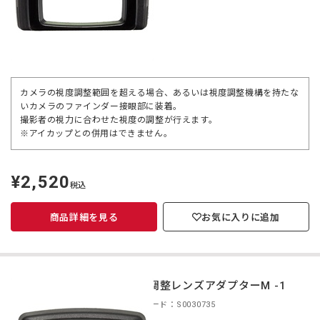
カメラの視度調整範囲を超える場合、あるいは視度調整機構を持たな
いカメラのファインダー接眼部に装着。
撮影者の視力に合わせた視度の調整が行えます。
※アイカップとの併用はできません。
¥2,520
定
税込
価
商品詳細を見る
お気に入りに追加
視度調整レンズアダプターM -1
商品コード：S0030735