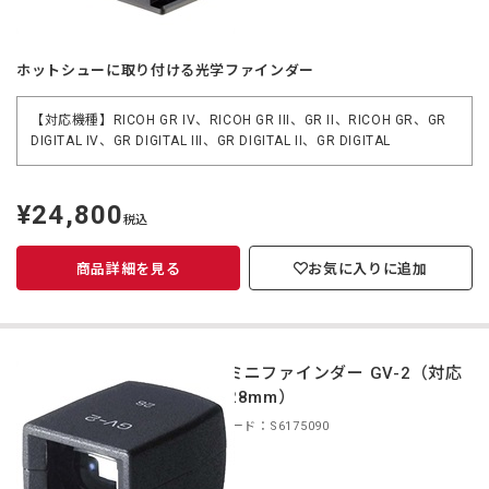
ホットシューに取り付ける光学ファインダー
【対応機種】RICOH GR IV、RICOH GR III、GR II、RICOH GR、GR
DIGITAL IV、GR DIGITAL III、GR DIGITAL II、GR DIGITAL
¥24,800
定
税込
価
商品詳細を見る
お気に入りに追加
外部ミニファインダー GV-2（対応
画角28mm）
商品コード：S6175090