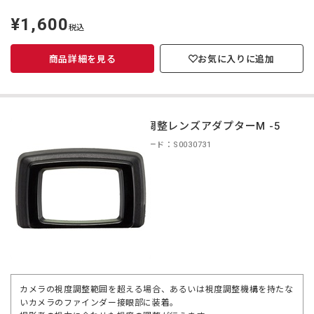
¥1,600
定
税込
価
商品詳細を見る
お気に入りに追加
視度調整レンズアダプターM -5
商品コード：S0030731
カメラの視度調整範囲を超える場合、あるいは視度調整機構を持たな
いカメラのファインダー接眼部に装着。