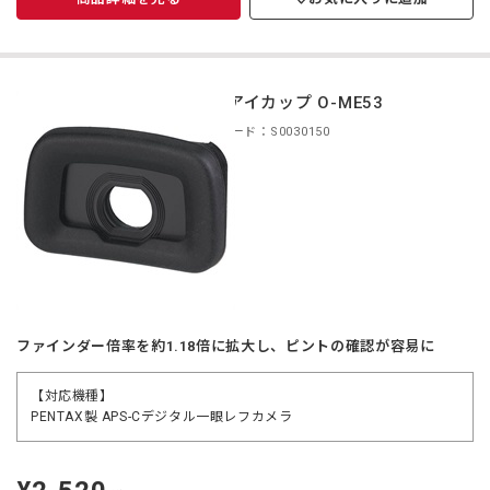
拡大アイカップ O-ME53
商品コード：S0030150
ファインダー倍率を約1.18倍に拡大し、ピントの確認が容易に
【対応機種】
PENTAX製 APS-Cデジタル一眼レフカメラ
定