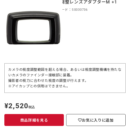
視度調整レンズアダプターM +1
商品コード：S0030736
カメラの視度調整範囲を超える場合、あるいは視度調整機構を持たな
いカメラのファインダー接眼部に装着。
撮影者の視力に合わせた視度の調整が行えます。
※アイカップとの併用はできません。
¥2,520
定
税込
価
商品詳細を見る
お気に入りに追加