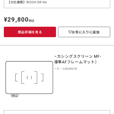
【対応機種】RICOH GR IIIx
¥29,800
定
税込
価
商品詳細を見る
お気に入りに追加
フォーカシングスクリーン MF-
60（標準AFフレームマット）
商品コード：S0038578