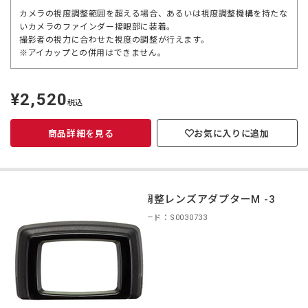
カメラの視度調整範囲を超える場合、あるいは視度調整機構を持たな
いカメラのファインダー接眼部に装着。
撮影者の視力に合わせた視度の調整が行えます。
※アイカップとの併用はできません。
¥2,520
定
税込
価
商品詳細を見る
お気に入りに追加
視度調整レンズアダプターM -3
商品コード：S0030733