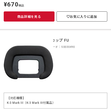
¥670
定
税込
価
商品詳細を見る
お気に入りに追加
アイカップ FU
商品コード：S0030490
【対応機種】
K-3 Mark III（K-3 Mark III付属品）