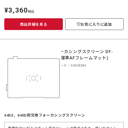
¥3,360
定
税込
価
商品詳細を見る
お気に入りに追加
フォーカシングスクリーン DF-
80（標準AFフレームマット)
商品コード：S0038584
645Z、645D用交換フォーカシングスクリーン