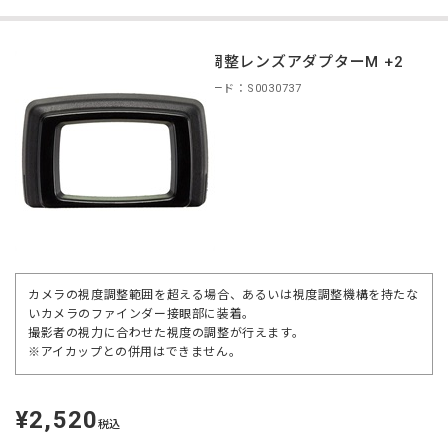
視度調整レンズアダプターM +2
商品コード：S0030737
カメラの視度調整範囲を超える場合、あるいは視度調整機構を持たな
いカメラのファインダー接眼部に装着。
撮影者の視力に合わせた視度の調整が行えます。
※アイカップとの併用はできません。
¥2,520
定
税込
価