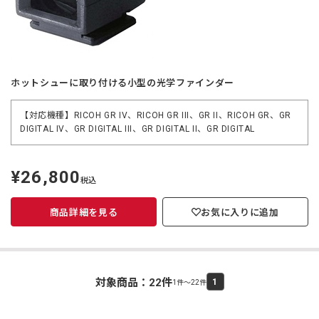
ホットシューに取り付ける小型の光学ファインダー
【対応機種】RICOH GR IV、RICOH GR III、GR II、RICOH GR、GR
DIGITAL IV、GR DIGITAL III、GR DIGITAL II、GR DIGITAL
¥26,800
定
税込
価
商品詳細を見る
お気に入りに追加
対象商品：
22
件
1
1件～22件