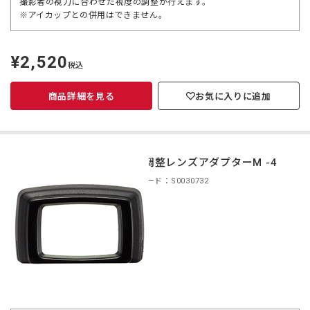
撮影者の視力に合わせた視度の調整が行えます。
※アイカップとの併用はできません。
¥2,520
定
税込
価
商品詳細を見る
お気に入りに追加
視度調整レンズアダプターM -4
商品コード：S0030732