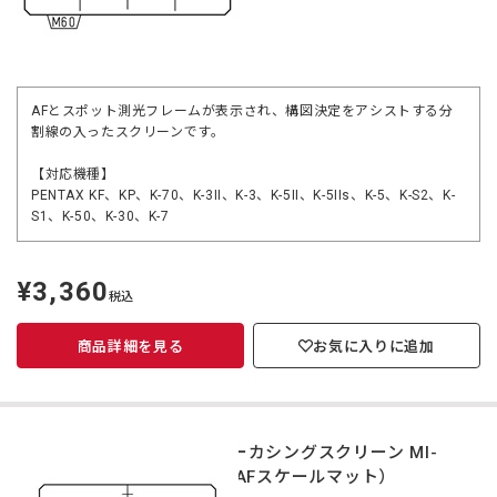
AFとスポット測光フレームが表示され、構図決定をアシストする分
割線の入ったスクリーンです。
【対応機種】
PENTAX KF、KP、K-70、K-3II、K-3、K-5II、K-5IIs、K-5、K-S2、K-
S1、K-50、K-30、K-7
¥3,360
定
税込
価
商品詳細を見る
お気に入りに追加
フォーカシングスクリーン MI-
60（AFスケールマット）