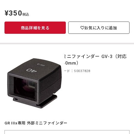
¥350
定
税込
価
商品詳細を見る
お気に入りに追加
外部ミニファインダー GV-3（対応
画角40mm）
商品コード：S0037828
GR IIIx専用 外部ミニファインダー