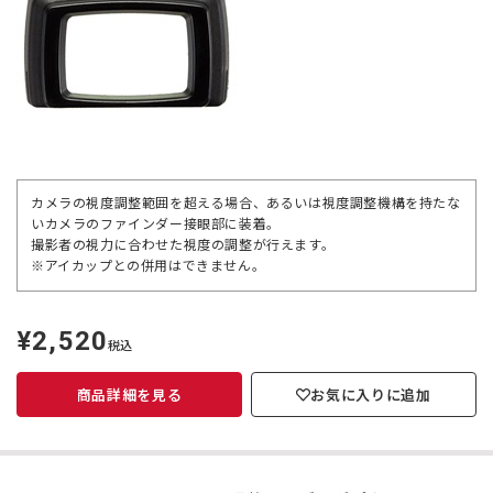
カメラの視度調整範囲を超える場合、あるいは視度調整機構を持たな
いカメラのファインダー接眼部に装着。
撮影者の視力に合わせた視度の調整が行えます。
※アイカップとの併用はできません。
¥2,520
定
税込
価
商品詳細を見る
お気に入りに追加