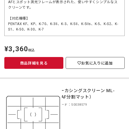
AFとスポット測光フレームが表示された、使いやすくシンプルなス
クリーンです。
【対応機種】
PENTAX KF、KP、K-70、K-3II、K-3、K-5II、K-5IIs、K-5、K-S2、K-
S1、K-50、K-30、K-7
¥3,360
定
税込
価
商品詳細を見る
お気に入りに追加
フォーカシングスクリーン ML-
60（AF分割マット）
商品コード：S0038579