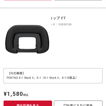
アイカップ FT
商品コード：S0030128
【対応機種】
PENTAX K-1 Mark II、K-1（K-1 Mark II、K-1付属品）
¥1,580
定
税込
価
商品詳細を見る
お気に入りに追加