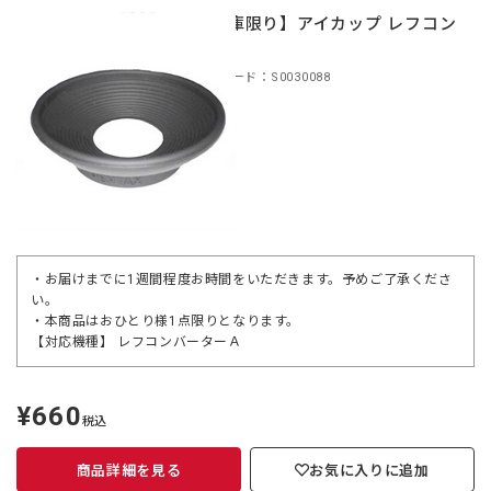
【在庫限り】アイカップ レフコン
Ａ用
商品コード：S0030088
・お届けまでに1週間程度お時間をいただきます。予めご了承くださ
い。
・本商品はおひとり様1点限りとなります。
【対応機種】 レフコンバーターＡ
¥660
定
税込
価
商品詳細を見る
お気に入りに追加