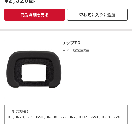
¥2,520
税込
価
商品詳細を見る
お気に入りに追加
アイカップFR
商品コード：S0030200
【対応機種】
KF、K-70、KP、K-5II、K-5IIs、K-5、K-7、K-S2、K-S1、K-50、K-30