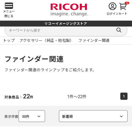
0
メ
メニュー
ログイン
カート
閉じる
イ
リコーイメージングストア
キ
キ
ン
ー
ー
検
ワ
ワ
索
ー
ー
トップ
アクセサリー（純正・他社製）
ファインダー関連
す
メ
ド
ド
る
検
か
索
ら
ニ
ファインダー関連
探
す
ュ
ファインダー関連のラインアップをご紹介します。
ー
を
22
1件～22件
1
対象商品：
件
開
く
表示件数
30件
新着順
選
選
択
択
中
中