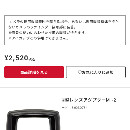
カメラの視度調整範囲を超える場合、あるいは視度調整機構を持た
ないカメラのファインダー接眼部に装着。
撮影者の視力に合わせた視度の調整が行えます。
※アイカップとの併用はできません。
¥2,520
定
税込
価
商品詳細を見る
お気に入りに追加
視度調整レンズアダプターM -2
商品コード：S0030734