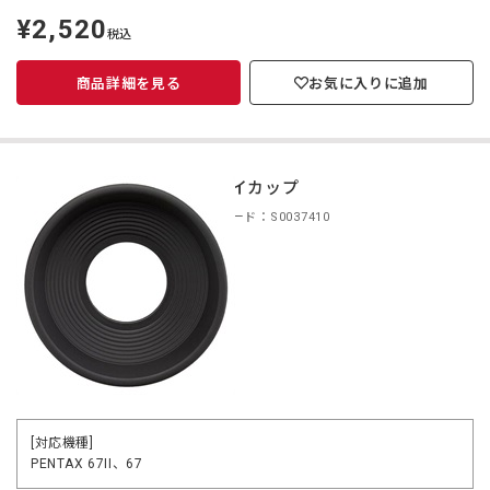
¥2,520
定
税込
価
商品詳細を見る
お気に入りに追加
67アイカップ
商品コード：S0037410
[対応機種]
PENTAX 67II、67