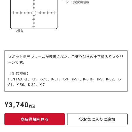
商品コード：S0038580
スポット測光フレームが表示された、目盛り付きの十字線入りスクリ
ーンです。
【対応機種】
PENTAX KF、KP、K-70、K-3II、K-3、K-5II、K-5IIs、K-5、K-S2、K-
S1、K-50、K-30、K-7
¥3,740
定
税込
価
商品詳細を見る
お気に入りに追加