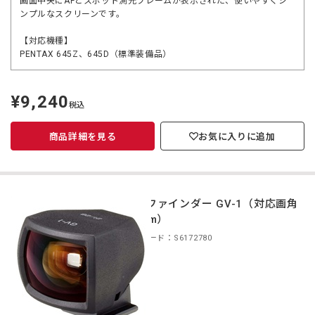
画面中央にAFとスポット測光フレームが表示された、使いやすくシ
ンプルなスクリーンです。
【対応機種】
PENTAX 645Z、645D（標準装備品）
¥9,240
定
税込
価
商品詳細を見る
お気に入りに追加
外部ファインダー GV-1（対応画角
28mm）
商品コード：S6172780