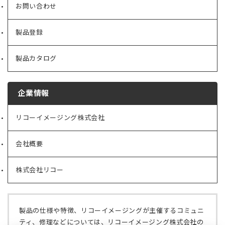
お問い合わせ
製品登録
製品カタログ
企業情報
リコーイメージング株式会社
（新
し
い
会社概要
（新
タ
し
ブ
い
で
株式会社リコー
（新
タ
開
し
ブ
く）
い
で
タ
開
ブ
く）
製品の仕様や特徴、リコーイメージングが主催するコミュニ
で
ティ、修理などについては、リコーイメージング株式会社の