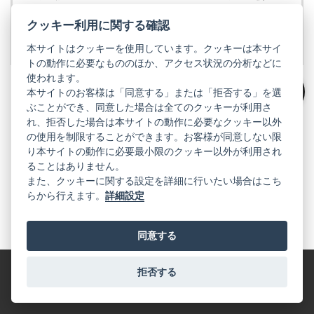
開
公式サイトをご覧ください。
く）
クッキー利用に関する確認
リコーイメージング株式会社の公式サイト
（新
本サイトはクッキーを使用しています。クッキーは本サイ
し
トの動作に必要なもののほか、アクセス状況の分析などに
い
タ
使われます。
ブ
本サイトのお客様は「同意する」または「拒否する」を選
絞り込み
で
ぶことができ、同意した場合は全てのクッキーが利用さ
PENTAX
開
れ、拒否した場合は本サイトの動作に必要なクッキー以外
く）
の使用を制限することができます。お客様が同意しない限
PENTAX
PENTAX
PENTAX
PENTAX
PENTAX
の
の
の
の
の
り本サイトの動作に必要最小限のクッキー以外が利用され
公
公
公
公
公
ることはありません。
式
式
式
式
式
GR
LINE（新
X（新
Instagram（新
Facebook（新
YouTube（新
また、クッキーに関する設定を詳細に行いたい場合はこち
し
し
し
し
し
らから行えます。
詳細設定
い
い
い
い
い
GR
GR
GR
GR
GR
タ
の
タ
の
タ
の
タ
の
タ
の
ブ
公
ブ
公
ブ
公
ブ
公
ブ
公
で
式
で
式
で
式
で
式
で
式
同意する
開
LINE（新
開
X（新
開
Instagram（新
開
Facebook（新
開
YouTube（新
く）
し
く）
し
く）
し
く）
し
く）
し
い
い
い
い
い
拒否する
タ
タ
タ
タ
タ
特定商取引法に基づく表記
利用規約
プライバシーポリシー
ブ
ブ
ブ
ブ
ブ
で
で
で
で
で
© 2025 RICOH IMAGING COMPANY, LTD. All Rights Reserved.
開
開
開
開
開