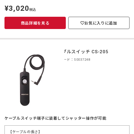
¥3,020
定
税込
価
商品詳細を見る
お気に入りに追加
ケーブルスイッチ CS-205
商品コード：S0037248
ケーブルスイッチ端子に装着してシャッター操作が可能
【ケーブルの長さ】