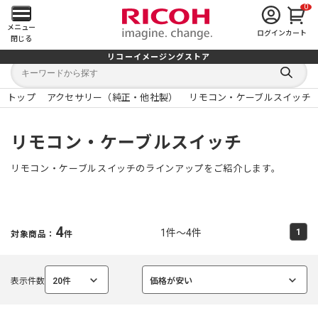
0
メ
メニュー
ログイン
カート
閉じる
イ
リコーイメージングストア
キ
キ
ン
ー
ー
検
ワ
ワ
索
ー
ー
トップ
アクセサリー（純正・他社製）
リモコン・ケーブルスイッチ
す
メ
ド
ド
る
検
か
索
ら
ニ
リモコン・ケーブルスイッチ
探
す
ュ
リモコン・ケーブルスイッチのラインアップをご紹介します。
ー
を
4
1件～4件
1
対象商品：
件
開
く
表示件数
20件
価格が安い
選
選
択
択
中
中