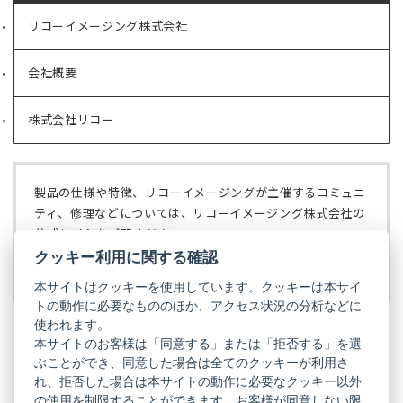
リコーイメージング株式会社
（新
し
い
会社概要
（新
タ
し
ブ
い
で
株式会社リコー
（新
タ
開
し
ブ
く）
い
で
タ
開
ブ
く）
製品の仕様や特徴、リコーイメージングが主催するコミュニ
で
ティ、修理などについては、リコーイメージング株式会社の
開
公式サイトをご覧ください。
く）
クッキー利用に関する確認
リコーイメージング株式会社の公式サイト
（新
し
本サイトはクッキーを使用しています。クッキーは本サイ
い
トの動作に必要なもののほか、アクセス状況の分析などに
タ
使われます。
ブ
本サイトのお客様は「同意する」または「拒否する」を選
で
ぶことができ、同意した場合は全てのクッキーが利用さ
PENTAX
開
れ、拒否した場合は本サイトの動作に必要なクッキー以外
く）
PENTAX
PENTAX
PENTAX
PENTAX
PENTAX
の使用を制限することができます。お客様が同意しない限