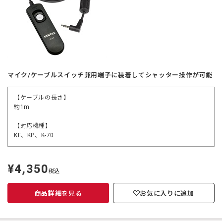
マイク/ケーブルスイッチ兼用端子に装着してシャッター操作が可能
【ケーブルの長さ】
約1m
【対応機種】
KF、KP、K-70
¥4,350
定
税込
価
商品詳細を見る
お気に入りに追加