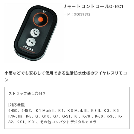
防水リモートコントロールO-RC1
商品コード：S0039892
小雨などでも安心して使用できる生活防水仕様のワイヤレスリモコ
ン
ストラップ通し穴付き
[対応機種]
645D、645Z、 K-1 Mark II、K-1、K-3 Mark III、K-3 II、K-3、K-5
II/K-5IIs、K-5、Q、Q10、Q7、Q-S1、KF、K-70 、K-50、K-30、K-
S2、K-S1、K-01、その他コンパクトデジタルカメラ