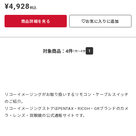
¥4,928
定
税込
価
商品詳細を見る
お気に入りに追加
対象商品：
4
件
1
1件～4件
リコーイメージングがお取り扱いするリモコン・ケーブルスイッチ
のご紹介。
リコーイメージングストアはPENTAX・RICOH・GRブランドのカメ
ラ・レンズ・双眼鏡の公式通販サイトです。