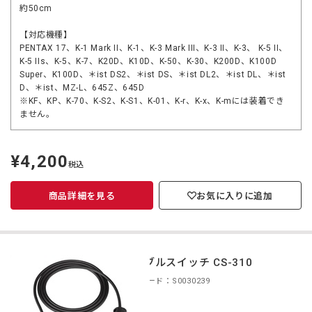
約50cm
【対応機種】
PENTAX 17、K-1 Mark II、K-1、K-3 Mark III、K-3 II、K-3、 K-5 II、
K-5 IIs、K-5、K-7、K20D、K10D、K-50、K-30、K200D、K100D
Super、K100D、＊ist DS2、＊ist DS、＊ist DL2、＊ist DL、＊ist
D、＊ist、MZ-L、645Z、645D
※KF、KP、K-70、K-S2、K-S1、K-01、K-r、K-x、K-mには装着でき
ません。
¥4,200
定
税込
価
商品詳細を見る
お気に入りに追加
ケーブルスイッチ CS-310
商品コード：S0030239