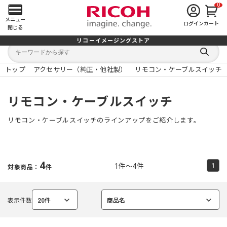
0
メ
メニュー
ログイン
カート
閉じる
イ
リコーイメージングストア
キ
キ
ン
ー
ー
検
ワ
ワ
索
ー
ー
トップ
アクセサリー（純正・他社製）
リモコン・ケーブルスイッチ
す
メ
ド
ド
る
検
か
索
ら
ニ
リモコン・ケーブルスイッチ
探
す
ュ
リモコン・ケーブルスイッチのラインアップをご紹介します。
ー
を
4
1件～4件
1
対象商品：
件
開
く
表示件数
20件
商品名
選
選
択
択
中
中