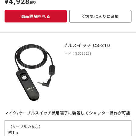
¥4,928
税込
価
商品詳細を見る
お気に入りに追加
ケーブルスイッチ CS-310
商品コード：S0030239
マイク/ケーブルスイッチ兼用端子に装着してシャッター操作が可能
【ケーブルの長さ】
約1m