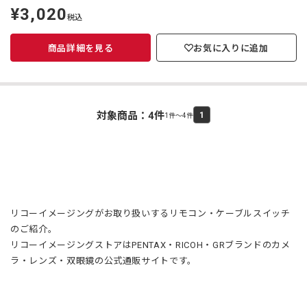
¥3,020
定
税込
価
商品詳細を見る
お気に入りに追加
対象商品：
4
件
1
1件～4件
リコーイメージングがお取り扱いするリモコン・ケーブルスイッチ
のご紹介。
リコーイメージングストアはPENTAX・RICOH・GRブランドのカメ
ラ・レンズ・双眼鏡の公式通販サイトです。