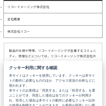
リコーイメージング株式会社
（新
し
い
会社概要
（新
タ
し
ブ
い
で
株式会社リコー
（新
タ
開
し
ブ
く）
い
で
タ
開
ブ
く）
製品の仕様や特徴、リコーイメージングが主催するコミュニ
で
ティ、修理などについては、リコーイメージング株式会社の
開
公式サイトをご覧ください。
く）
クッキー利用に関する確認
リコーイメージング株式会社の公式サイト
（新
し
本サイトはクッキーを使用しています。クッキーは本サイ
い
トの動作に必要なもののほか、アクセス状況の分析などに
タ
使われます。
ブ
本サイトのお客様は「同意する」または「拒否する」を選
で
ぶことができ、同意した場合は全てのクッキーが利用さ
PENTAX
開
れ、拒否した場合は本サイトの動作に必要なクッキー以外
く）
PENTAX
PENTAX
PENTAX
PENTAX
PENTAX
の使用を制限することができます。お客様が同意しない限