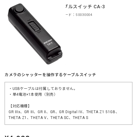
ケーブルスイッチ CA-3
商品コード：S0030004
カメラのシャッターを操作するケーブルスイッチ
・USBケーブルは付属しておりません。
・単4電池×1本使用（別売）
【対応機種】
GR IIIx、GR III、GR II、GR、GR Digital IV、THETA Z1 51GB、
THETA Z1、THETA V、THETA SC、THETA S
定