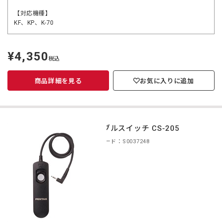
【対応機種】
KF、KP、K-70
¥4,350
定
税込
価
商品詳細を見る
お気に入りに追加
ケーブルスイッチ CS-205
商品コード：S0037248