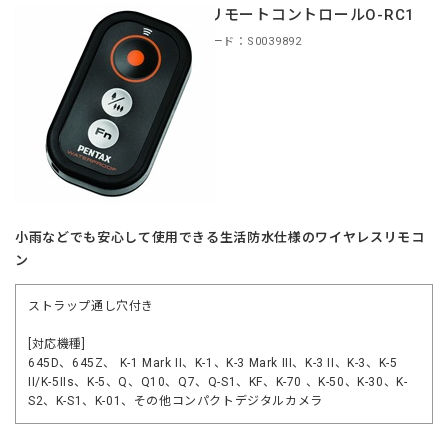
防水リモートコントロールO-RC1
商品コード：S0039892
小雨などでも安心して使用できる生活防水仕様のワイヤレスリモコ
ン
ストラップ通し穴付き
[対応機種]
645D、645Z、 K-1 Mark II、K-1、K-3 Mark III、K-3 II、K-3、K-5
II/K-5IIs、K-5、Q、Q10、Q7、Q-S1、KF、K-70 、K-50、K-30、K-
S2、K-S1、K-01、その他コンパクトデジタルカメラ