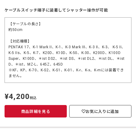
ケーブルスイッチ端子に装着してシャッター操作が可能
【ケーブルの長さ】
約50cm
【対応機種】
PENTAX 17、K-1 Mark II、K-1、K-3 Mark III、K-3 II、K-3、 K-5 II、
K-5 IIs、K-5、K-7、K20D、K10D、K-50、K-30、K200D、K100D
Super、K100D、＊ist DS2、＊ist DS、＊ist DL2、＊ist DL、＊ist
D、＊ist、MZ-L、645Z、645D
※KF、KP、K-70、K-S2、K-S1、K-01、K-r、K-x、K-mには装着でき
ません。
¥4,200
定
税込
価
商品詳細を見る
お気に入りに追加