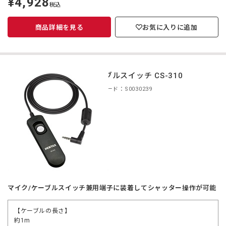
¥4,928
税込
価
商品詳細を見る
お気に入りに追加
ケーブルスイッチ CS-310
商品コード：S0030239
マイク/ケーブルスイッチ兼用端子に装着してシャッター操作が可能
【ケーブルの長さ】
約1m