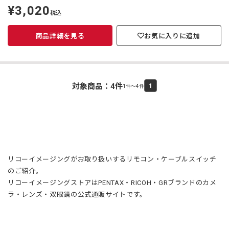
¥3,020
定
税込
価
商品詳細を見る
お気に入りに追加
対象商品：
4
件
1
1件～4件
リコーイメージングがお取り扱いするリモコン・ケーブルスイッチ
のご紹介。
リコーイメージングストアはPENTAX・RICOH・GRブランドのカメ
ラ・レンズ・双眼鏡の公式通販サイトです。