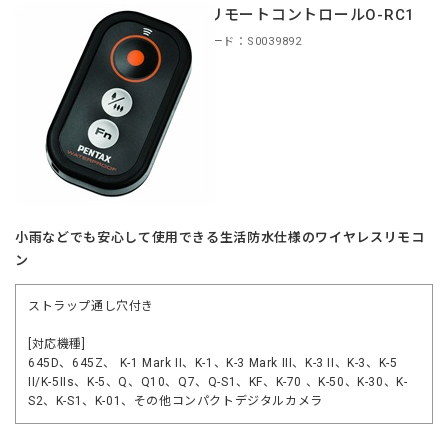
防水リモートコントロールO-RC1
商品コード：S0039892
小雨などでも安心して使用できる生活防水仕様のワイヤレスリモコ
ン
ストラップ通し穴付き
[対応機種]
645D、645Z、 K-1 Mark II、K-1、K-3 Mark III、K-3 II、K-3、K-5
II/K-5IIs、K-5、Q、Q10、Q7、Q-S1、KF、K-70 、K-50、K-30、K-
S2、K-S1、K-01、その他コンパクトデジタルカメラ