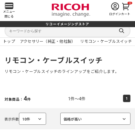
0
メ
メニュー
ログイン
カート
閉じる
イ
リコーイメージングストア
キ
キ
ン
ー
ー
検
ワ
ワ
索
ー
ー
トップ
アクセサリー（純正・他社製）
リモコン・ケーブルスイッチ
す
メ
ド
ド
る
検
か
索
ら
ニ
リモコン・ケーブルスイッチ
探
す
ュ
リモコン・ケーブルスイッチのラインアップをご紹介します。
ー
を
4
1件～4件
1
対象商品：
件
開
く
表示件数
10件
価格が高い
選
選
択
択
中
中