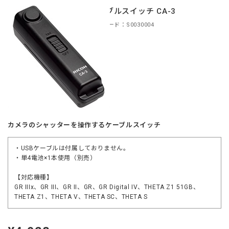
ケーブルスイッチ CA-3
商品コード：S0030004
カメラのシャッターを操作するケーブルスイッチ
・USBケーブルは付属しておりません。
・単4電池×1本使用（別売）
【対応機種】
GR IIIx、GR III、GR II、GR、GR Digital IV、THETA Z1 51GB、
THETA Z1、THETA V、THETA SC、THETA S
定