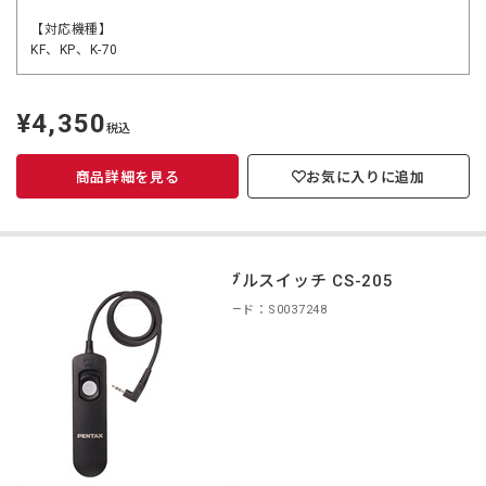
【対応機種】
KF、KP、K-70
¥4,350
定
税込
価
商品詳細を見る
お気に入りに追加
ケーブルスイッチ CS-205
商品コード：S0037248