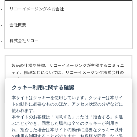
リコーイメージング株式会社
（新
し
い
会社概要
（新
タ
し
ブ
い
で
株式会社リコー
（新
タ
開
し
ブ
く）
い
で
タ
開
ブ
く）
製品の仕様や特徴、リコーイメージングが主催するコミュニ
で
ティ、修理などについては、リコーイメージング株式会社の
開
公式サイトをご覧ください。
く）
クッキー利用に関する確認
リコーイメージング株式会社の公式サイト
（新
し
本サイトはクッキーを使用しています。クッキーは本サイ
い
トの動作に必要なもののほか、アクセス状況の分析などに
タ
使われます。
ブ
本サイトのお客様は「同意する」または「拒否する」を選
で
ぶことができ、同意した場合は全てのクッキーが利用さ
PENTAX
開
れ、拒否した場合は本サイトの動作に必要なクッキー以外
く）
PENTAX
PENTAX
PENTAX
PENTAX
PENTAX
の使用を制限することができます。お客様が同意しない限