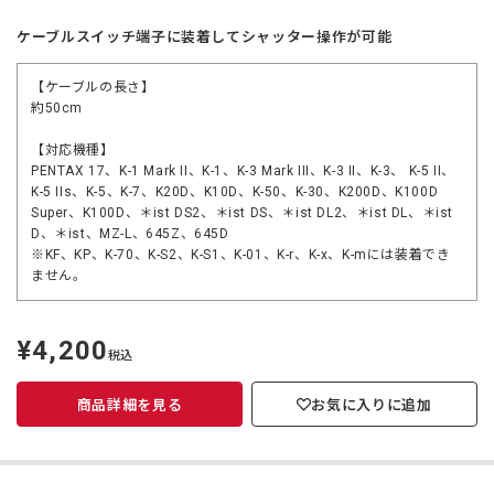
ケーブルスイッチ端子に装着してシャッター操作が可能
【ケーブルの長さ】
約50cm
【対応機種】
PENTAX 17、K-1 Mark II、K-1、K-3 Mark III、K-3 II、K-3、 K-5 II、
K-5 IIs、K-5、K-7、K20D、K10D、K-50、K-30、K200D、K100D
Super、K100D、＊ist DS2、＊ist DS、＊ist DL2、＊ist DL、＊ist
D、＊ist、MZ-L、645Z、645D
※KF、KP、K-70、K-S2、K-S1、K-01、K-r、K-x、K-mには装着でき
ません。
¥4,200
定
税込
価
商品詳細を見る
お気に入りに追加