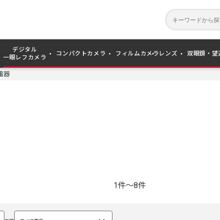
デジタル
コンパクトカメラ
フィルムカメラ
レンズ
双眼鏡・望
一眼レフカメラ
電器
1件～8件