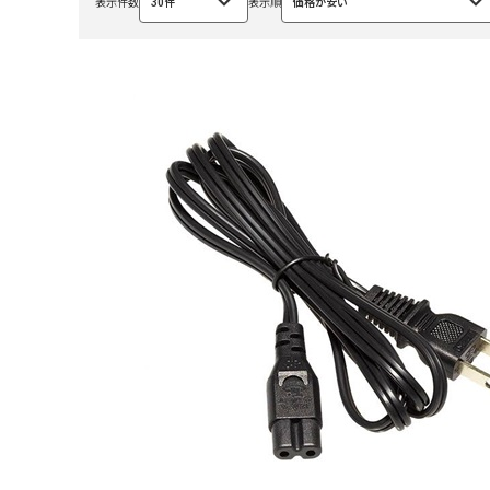
表示件数
30件
表示順
価格が安い
選
選
択
択
中
中