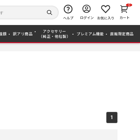
0
キ
ー
検
ログイン
カート
ワ
ヘルプ
お気に入り
索
ー
す
ド
る
アクセサリー
か
遠鏡
訳アリ商品
プレミアム機能
直販限定商品
（純正・他社製）
ら
探
す
1