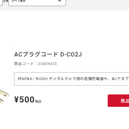
在庫
すべて表示
選
択
中
ACプラグコード D-CO2J
商品コード：S0039473
PENTAX／RICOH デジタルカメラ用の各種充電器や、AC
¥500
定
商
価
税込