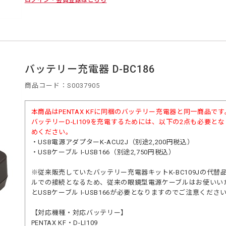
ログイン・会員登録はこちら
バッテリー充電器 D-BC186
商品コード：S0037905
本商品はPENTAX KFに同梱のバッテリー充電器と同一商品です
バッテリーD-LI109を充電するためには、以下の2点も必要
めください。
・
USB電源アダプターK-ACU2J
（別途2,200円税込）
・
USBケーブル I-USB166
（別途2,750円税込）
※従来販売していたバッテリー充電器キットK-BC109Jの代替品
ルでの接続となるため、従来の眼鏡型電源ケーブルはお使いい
と
USBケーブル I-USB166
が必要となりますのでご注意くださ
【対応機種・対応バッテリー】
PENTAX KF・D-LI109