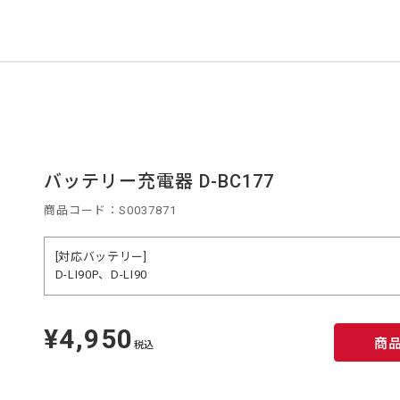
バッテリー充電器 D-BC177
商品コード：S0037871
[対応バッテリー]
D-LI90P、D-LI90
¥4,950
定
商
価
税込