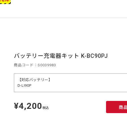
バッテリー充電器キット K-BC90PJ
商品コード：S0039983
【対応バッテリー】
D-LI90P
¥4,200
定
商
価
税込