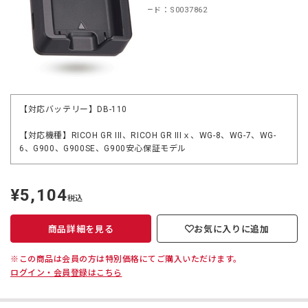
商品コード：S0037862
【対応バッテリー】DB-110
【対応機種】RICOH GR III、RICOH GR IIIｘ、WG-8、WG-7、WG-
6、G900、G900SE、G900安心保証モデル
¥5,104
定
税込
価
商品詳細を見る
お気に入りに追加
※この商品は会員の方は特別価格にてご購入いただけます。
ログイン・会員登録はこちら