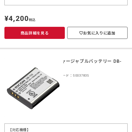
¥4,200
定
税込
価
商品詳細を見る
お気に入りに追加
リチャージャブルバッテリー DB-
110
商品コード：S0037835
【対応機種】