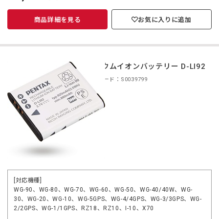
価
商品詳細を見る
お気に入りに追加
リチウムイオンバッテリー D-LI92
商品コード：S0039799
[対応機種]
WG-90、WG-80、WG-70、WG-60、WG-50、WG-40/40W、WG-
30、WG-20、WG-10、WG-5GPS、WG-4/4GPS、WG-3/3GPS、WG-
2/2GPS、WG-1/1GPS、RZ18、RZ10、I-10、X70