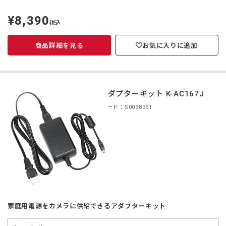
¥8,390
定
税込
価
商品詳細を見る
お気に入りに追加
ACアダプターキット K-AC167J
商品コード：S0038361
家庭用電源をカメラに供給できるアダプターキット