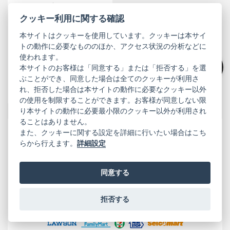
クッキー利用に関する確認
本サイトはクッキーを使用しています。クッキーは本サイ
ファミリークラブ
トの動作に必要なもののほか、アクセス状況の分析などに
ポイントアップ
使われます。
ファミリークラブ PREMIUM
本サイトのお客様は「同意する」または「拒否する」を選
絞り込み
MEMBERはポイントアップ
ぶことができ、同意した場合は全てのクッキーが利用さ
れ、拒否した場合は本サイトの動作に必要なクッキー以外
詳しく見る
の使用を制限することができます。お客様が同意しない限
り本サイトの動作に必要最小限のクッキー以外が利用され
ることはありません。
また、クッキーに関する設定を詳細に行いたい場合はこち
ご都合に合わせて選べる
らから行えます。
詳細設定
豊富なお支払い方法
同意する
クレジットカード
拒否する