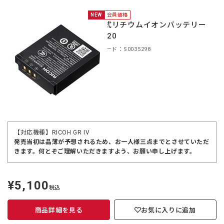
NEW
会員価格
充電式リチウムイオンバッテリー
DB-120
商品コード：S0035298
【対応機種】RICOH GR IV
発売当初は品薄が予想されるため、お一人様三点までとさせていただ
きます。何とぞご理解いただきますよう、お願い申し上げます。
¥5,100
定
税込
価
商品詳細を見る
お気に入りに追加