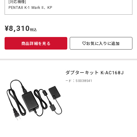
[対応機種]
PENTAX K-1 Mark II、KP
¥8,310
定
税込
価
商品詳細を見る
お気に入りに追加
ACアダプターキット K-AC168J
商品コード：S0038541