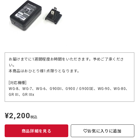
お届けまでに1週間程度お時間をいただきます。予めご了承くださ
い。
本商品はおひとり様1点限りとなります。
[対応機種]
WG-8、WG-7、WG-6、G900II、G900 / G900SE、WG-90、WG-80、
GR III、GR IIIx
¥2,200
定
税込
価
商品詳細を見る
お気に入りに追加