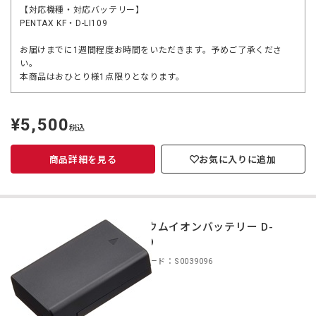
【対応機種・対応バッテリー】
PENTAX KF・D-LI109
お届けまでに1週間程度お時間をいただきます。予めご了承くださ
い。
本商品はおひとり様1点限りとなります。
¥5,500
定
税込
価
商品詳細を見る
お気に入りに追加
リチウムイオンバッテリー D-
LI109
商品コード：S0039096