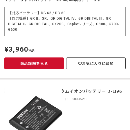
【対応バッテリー】DB-65 / DB-60
【対応機種】GR II、GR、GR DIGITAL IV、GR DIGITAL III、GR
DIGITAL II、GR DIGITAL、GX200、Caplioシリーズ、G800、G700、
G600
¥3,960
定
税込
価
商品詳細を見る
お気に入りに追加
リチウムイオンバッテリー D-LI96
商品コード：S0035289