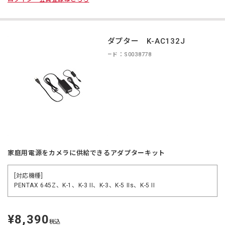
ACアダプター K-AC132J
商品コード：S0038778
家庭用電源をカメラに供給できるアダプターキット
[対応機種]
PENTAX 645Z、K-1、K-3 II、K-3、K-5 IIs、K-5 II
¥8,390
定
税込
価