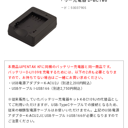
バッテリー充電器 D-BC186
商品コード：S0037905
本商品はPENTAX KFに同梱のバッテリー充電器と同一商品です。
バッテリーD-LI109を充電するためには、以下の2点も必要となりま
すので、お持ちでない場合はご一緒にお買い求めください。
・
USB電源アダプターK-ACU2J
（別途2,200円税込）
・
USBケーブル I-USB166
（別途2,750円税込）
※従来販売していたバッテリー充電器キットK-BC109Jの代替品とし
てご利用いただけますが、USB-TypeCケーブルでの接続となるため、
従来の眼鏡型電源ケーブルはお使いいただけません。上記の
USB電源
アダプターK-ACU2J
と
USBケーブル I-USB166
が必要となりますので
ご注意ください。