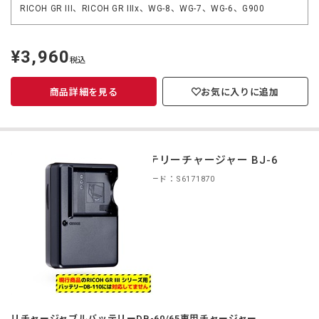
RICOH GR III、RICOH GR IIIx、WG-8、WG-7、WG-6、G900
¥3,960
定
税込
価
商品詳細を見る
お気に入りに追加
バッテリーチャージャー BJ-6
商品コード：S6171870
リチャージャブルバッテリーDB-60/65専用チャージャー