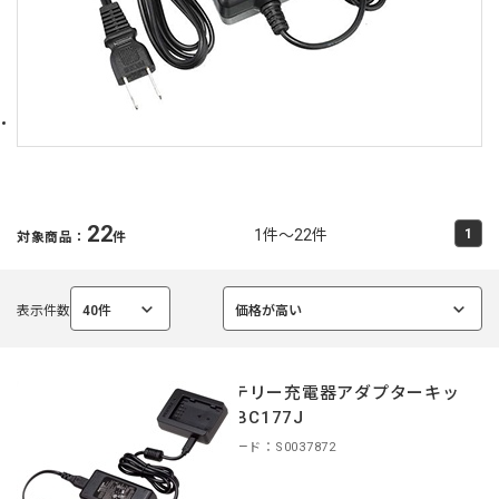
22
1件～22件
1
対象商品：
件
表示件数
40件
価格が高い
選
選
択
択
中
中
バッテリー充電器アダプターキッ
ト K-BC177J
商品コード：S0037872