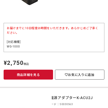
お届けまでに10日程度お時間をいただきます。あらかじめご了承く
ださい。
[対応機種]
WG-1000
¥2,750
定
税込
価
商品詳細を見る
お気に入りに追加
USB電源アダプターK-ACU2J
商品コード：S0030563