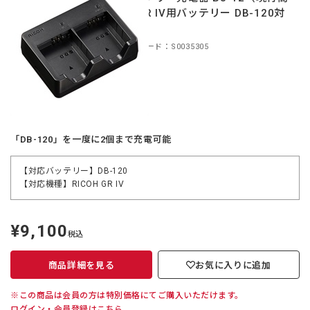
品 GR IV用バッテリー DB-120対
応）
商品コード：S0035305
「DB-120」を一度に2個まで充電可能
【対応バッテリー】DB-120
【対応機種】RICOH GR IV
¥9,100
定
税込
価
商品詳細を見る
お気に入りに追加
※この商品は会員の方は特別価格にてご購入いただけます。
ログイン・会員登録はこちら