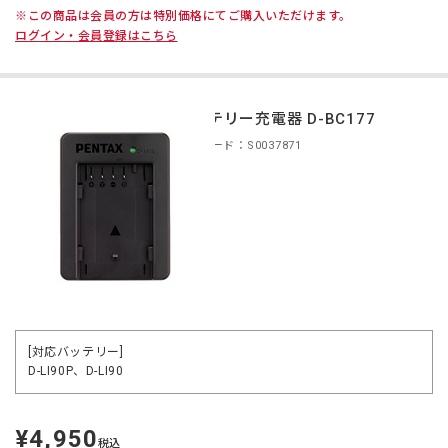
※この商品は会員の方は特別価格にてご購入いただけます。
ログイン・会員登録はこちら
バッテリー充電器 D-BC177
商品コード：S0037871
[対応バッテリー]
D-LI90P、D-LI90
¥4,950
定
税込