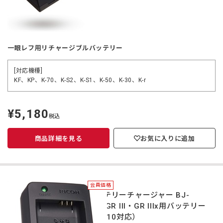
一眼レフ用リチャージブルバッテリー
[対応機種]
KF、KP、K-70、K-S2、K-S1、K-50、K-30、K-r
¥5,180
定
税込
価
商品詳細を見る
お気に入りに追加
会員価格
バッテリーチャージャー BJ-
11（GR III・GR IIIx用バッテリー
DB-110対応）