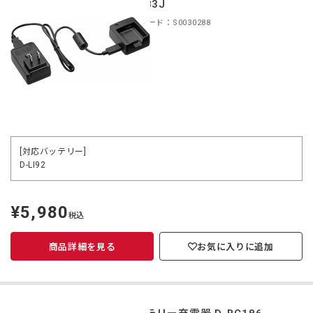
BC183J
商品コード：S0030288
[対応バッテリー]
D-LI92
¥5,980
定
税込
価
商品詳細を見る
お気に入りに追加