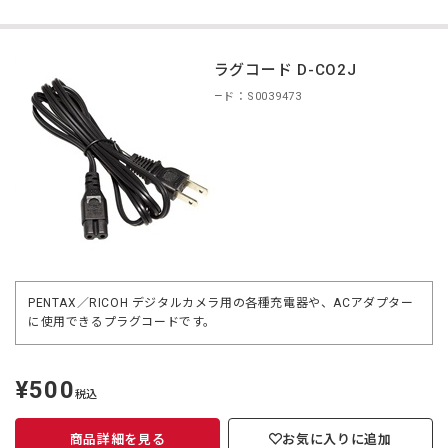
ACプラグコード D-CO2J
商品コード：S0039473
PENTAX／RICOH デジタルカメラ用の各種充電器や、ACアダプター
に使用できるプラグコードです。
¥500
定
税込
価
商品詳細を見る
お気に入りに追加