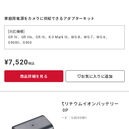
家庭用電源をカメラに供給できるアダプターキット
[対応機種]
GR IV、GR IIIx、GR III、K-3 Mark III、WG-8、WG-7、WG-6、
G900II、G900
¥7,520
定
税込
価
商品詳細を見る
お気に入りに追加
充電式リチウムイオンバッテリー
D-LI90P
商品コード：S0039981