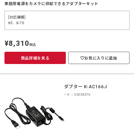
家庭用電源をカメラに供給できるアダプターキット
[対応機種]
KF、K-70
¥8,310
定
税込
価
商品詳細を見る
お気に入りに追加
ACアダプター K-AC166J
商品コード：S0038370