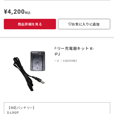
¥4,200
定
税込
価
商品詳細を見る
お気に入りに追加
バッテリー充電器キット K-
BC90PJ
商品コード：S0039983
【対応バッテリー】
D-LI90P