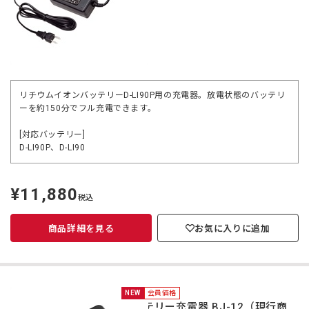
リチウムイオンバッテリーD-LI90P用の充電器。放電状態のバッテリ
ーを約150分でフル充電できます。
[対応バッテリー]
D-LI90P、D-LI90
¥11,880
定
税込
価
商品詳細を見る
お気に入りに追加
NEW
会員価格
バッテリー充電器 BJ-12（現行商