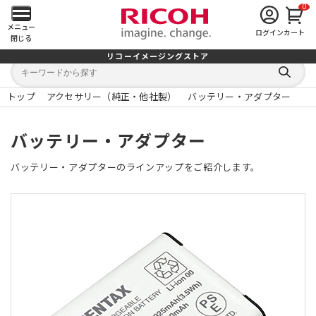
0
メ
メニュー
ログイン
カート
閉じる
イ
リコーイメージングストア
キ
キ
ン
ー
ー
検
ワ
ワ
索
ー
ー
トップ
アクセサリー（純正・他社製）
バッテリー・アダプター
す
メ
ド
ド
る
検
か
索
ら
ニ
バッテリー・アダプター
探
す
ュ
バッテリー・アダプターのラインアップをご紹介します。
ー
を
開
く