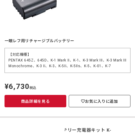
一眼レフ用リチャージブルバッテリー
【対応機種】
PENTAX 645Z、645D、K-1 Mark II、K-1、K-3 Mark III、K-3 Mark III
Monochrome、K-3 II、K-3、K-5II、K-5IIs、K-5、K-01、K-7
¥6,730
定
税込
価
商品詳細を見る
お気に入りに追加
バッテリー充電器キット K-