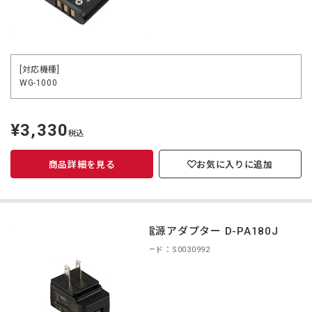
[対応機種]
WG-1000
¥3,330
定
税込
価
商品詳細を見る
お気に入りに追加
USB電源アダプター D-PA180J
商品コード：S0030992