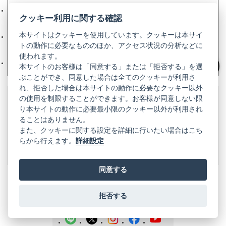
リコーイメージング株式会社
（新
クッキー利用に関する確認
し
い
本サイトはクッキーを使用しています。クッキーは本サイ
会社概要
（新
タ
トの動作に必要なもののほか、アクセス状況の分析などに
し
ブ
使われます。
い
で
株式会社リコー
（新
タ
本サイトのお客様は「同意する」または「拒否する」を選
開
し
絞り込み
ブ
ぶことができ、同意した場合は全てのクッキーが利用さ
く）
い
で
れ、拒否した場合は本サイトの動作に必要なクッキー以外
タ
開
の使用を制限することができます。お客様が同意しない限
ブ
く）
製品の仕様や特徴、リコーイメージングが主催するコミュニ
り本サイトの動作に必要最小限のクッキー以外が利用され
で
ティ、修理などについては、リコーイメージング株式会社の
ることはありません。
開
公式サイトをご覧ください。
また、クッキーに関する設定を詳細に行いたい場合はこち
く）
らから行えます。
詳細設定
リコーイメージング株式会社の公式サイト
（新
し
い
同意する
タ
ブ
で
拒否する
PENTAX
開
く）
PENTAX
PENTAX
PENTAX
PENTAX
PENTAX
の
の
の
の
の