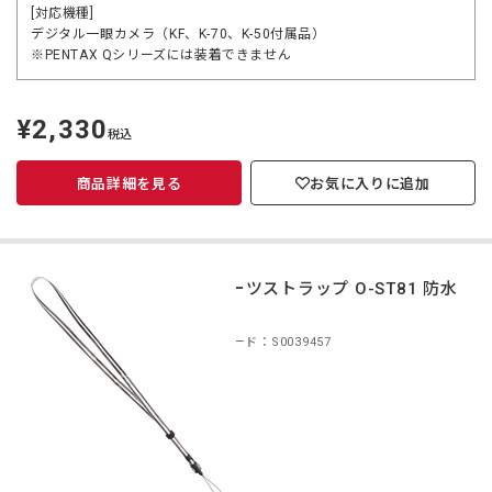
[対応機種]
デジタル一眼カメラ（KF、K-70、K-50付属品）
※PENTAX Qシリーズには装着できません
¥2,330
定
税込
価
商品詳細を見る
お気に入りに追加
スポーツストラップ O-ST81 防水
加工
商品コード：S0039457