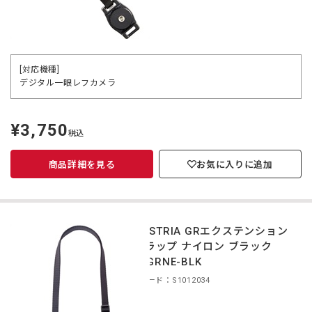
[対応機種]
デジタル一眼レフカメラ
¥3,750
定
税込
価
商品詳細を見る
お気に入りに追加
INDUSTRIA GRエクステンション
ストラップ ナイロン ブラック
IND-GRNE-BLK
商品コード：S1012034