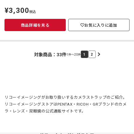
¥3,300
定
税込
価
商品詳細を見る
お気に入りに追加
対象商品：
33
件
1
2
1件～20件
リコーイメージングがお取り扱いするカメラストラップのご紹介。
リコーイメージングストアはPENTAX・RICOH・GRブランドのカメ
ラ・レンズ・双眼鏡の公式通販サイトです。