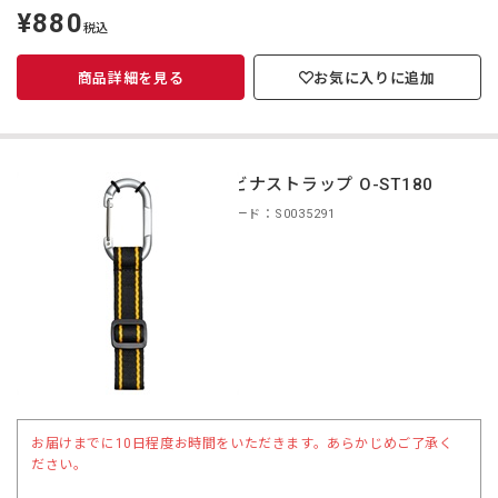
¥880
定
税込
価
商品詳細を見る
お気に入りに追加
カラビナストラップ O-ST180
商品コード：S0035291
お届けまでに10日程度お時間をいただきます。あらかじめご了承く
ださい。