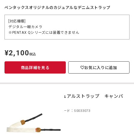
ペンタックスオリジナルのカジュアルなデニムストラップ
[対応機種]
デジタル一眼カメラ
※PENTAX Qシリーズには装着できません
¥2,100
定
税込
価
商品詳細を見る
お気に入りに追加
カジュアルストラップ キャンパ
ス
商品コード：S0033073