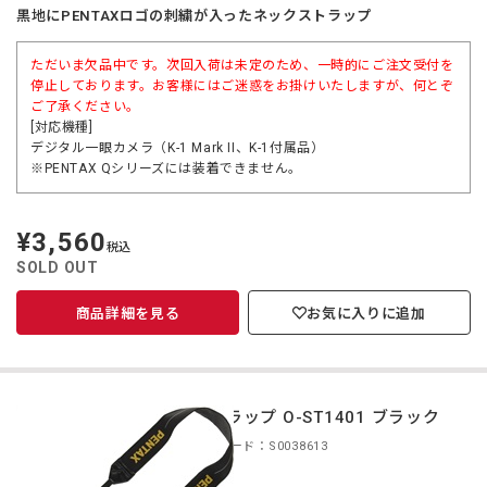
黒地にPENTAXロゴの刺繍が入ったネックストラップ
ただいま欠品中です。次回入荷は未定のため、一時的にご注文受付を
停止しております。お客様にはご迷惑をお掛けいたしますが、何とぞ
ご了承ください。
[対応機種]
デジタル一眼カメラ（K-1 Mark II、K-1付属品）
※PENTAX Qシリーズには装着できません。
¥3,560
定
税込
価
SOLD OUT
商品詳細を見る
お気に入りに追加
ストラップ O-ST1401 ブラック
商品コード：S0038613