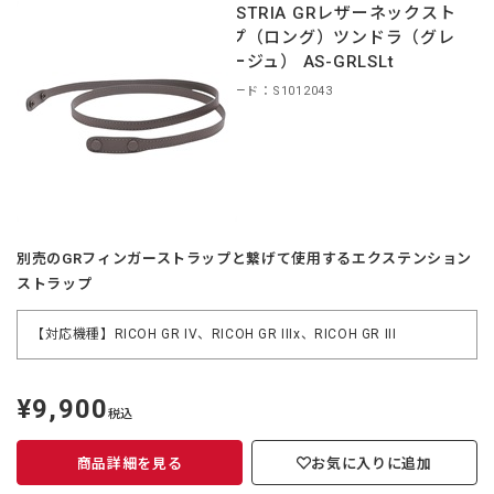
INDUSTRIA GRレザーネックスト
ラップ（ロング）ツンドラ（グレ
ーベージュ） AS-GRLSLt
商品コード：S1012043
別売のGRフィンガーストラップと繋げて使用するエクステンション
ストラップ
【対応機種】RICOH GR IV、RICOH GR IIIx、RICOH GR III
¥9,900
定
税込
価
商品詳細を見る
お気に入りに追加