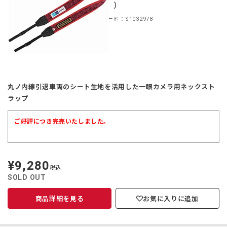
（赤））
商品コード：S1032978
丸ノ内線引退車両のシート生地を活用した一眼カメラ用ネックスト
ラップ
ご好評につき完売いたしました。
¥9,280
定
税込
価
SOLD OUT
商品詳細を見る
お気に入りに追加