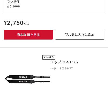
[対応機種]
WG-1000
¥2,750
定
税込
価
商品詳細を見る
お気に入りに追加
入荷待ち
ストラップ O-ST162
商品コード：S0038477