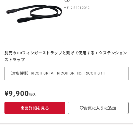
GRLSLb
商品コード：S1012042
別売のGRフィンガーストラップと繋げて使用するエクステンション
ストラップ
【対応機種】RICOH GR IV、RICOH GR IIIx、RICOH GR III
¥9,900
定
税込
価
商品詳細を見る
お気に入りに追加