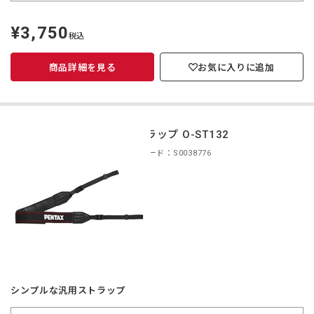
¥3,750
定
税込
価
商品詳細を見る
お気に入りに追加
ストラップ O-ST132
商品コード：S0038776
シンプルな汎用ストラップ