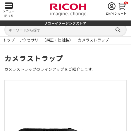
0
メ
メニュー
ログイン
カート
閉じる
イ
リコーイメージングストア
キ
キ
ン
ー
ー
検
ワ
ワ
索
ー
ー
トップ
アクセサリー（純正・他社製）
カメラストラップ
す
メ
ド
ド
る
検
か
索
ら
ニ
カメラストラップ
探
す
ュ
カメラストラップのラインアップをご紹介します。
ー
を
開
く