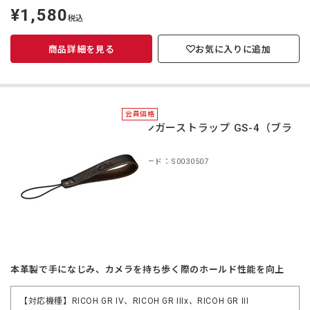
¥1,580
定
税込
価
商品詳細を見る
お気に入りに追加
会員価格
フィンガーストラップ GS-4（ブラ
ック）
商品コード：S0030507
本革製で手になじみ、カメラを持ち歩く際のホールド性能を向上
【対応機種】RICOH GR IV、RICOH GR IIIx、RICOH GR III