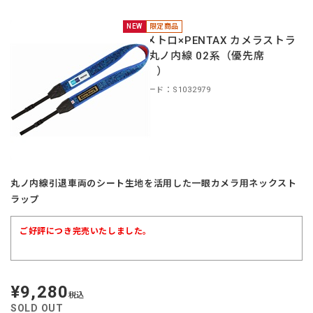
NEW
限定商品
東京メトロ×PENTAX カメラストラ
ップ 丸ノ内線 02系（優先席
（青））
商品コード：S1032979
丸ノ内線引退車両のシート生地を活用した一眼カメラ用ネックスト
ラップ
ご好評につき完売いたしました。
¥9,280
定
税込
価
SOLD OUT