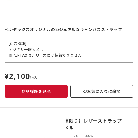
ペンタックスオリジナルのカジュアルなキャンパスストラップ
[対応機種]
デジタル一眼カメラ
※PENTAX Qシリーズには装着できません
¥2,100
定
税込
価
商品詳細を見る
お気に入りに追加
【在庫限り】レザーストラップ
キャメル
商品コード：S0033076