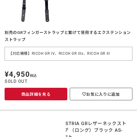
別売のGRフィンガーストラップと繋げて使用するエクステンション
ストラップ
【対応機種】RICOH GR IV、RICOH GR IIIx、RICOH GR III
¥4,950
定
税込
価
SOLD OUT
商品詳細を見る
お気に入りに追加
INDUSTRIA GRレザーネックスト
ラップ （ロング）ブラック AS-