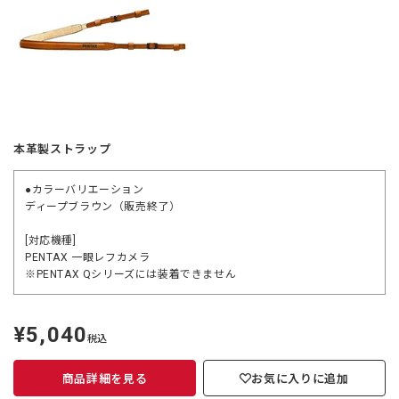
本革製ストラップ
●カラーバリエーション
ディープブラウン（販売終了）
[対応機種]
PENTAX 一眼レフカメラ
※PENTAX Qシリーズには装着できません
¥5,040
定
税込
価
商品詳細を見る
お気に入りに追加