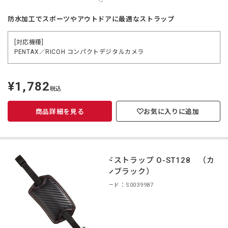
防水加工でスポーツやアウトドアに最適なストラップ
[対応機種]
PENTAX／RICOH コンパクトデジタルカメラ
¥1,782
定
税込
価
商品詳細を見る
お気に入りに追加
ハンドストラップ O-ST128 （カ
ーボンブラック）
商品コード：S0039987