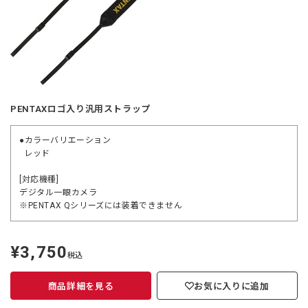
PENTAXロゴ入り汎用ストラップ
●カラーバリエーション
レッド
[対応機種]
デジタル一眼カメラ
※PENTAX Qシリーズには装着できません
¥3,750
定
税込
価
商品詳細を見る
お気に入りに追加