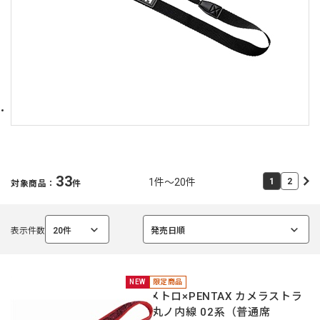
33
1件～20件
1
2
対象商品：
件
表示件数
20件
発売日順
選
選
択
択
中
中
NEW
限定商品
東京メトロ×PENTAX カメラストラ
ップ 丸ノ内線 02系（普通席