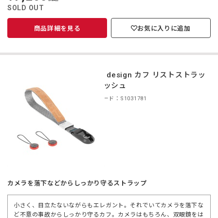
価
SOLD OUT
商品詳細を見る
お気に入りに追加
peak design カフ リストストラッ
プ アッシュ
商品コード：S1031781
カメラを落下などからしっかり守るストラップ
小さく、目立たないながらもエレガント。それでいてカメラを落下な
ど不意の事故からしっかり守るカフ。カメラはもちろん、双眼鏡をは