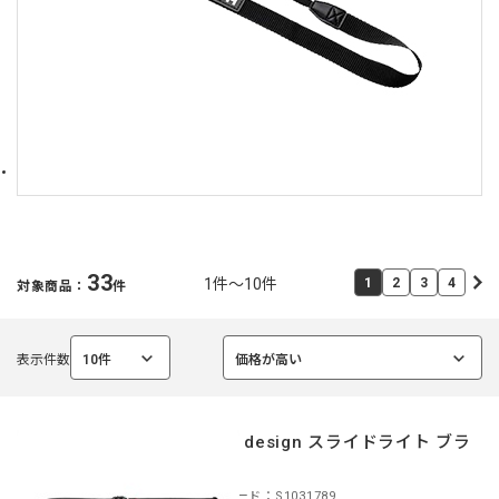
33
1件～10件
1
2
3
4
対象商品：
件
表示件数
10件
価格が高い
選
選
択
択
中
中
peak design スライドライト ブラ
ック
商品コード：S1031789