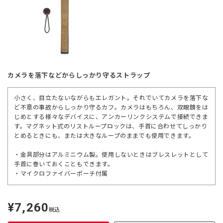
カメラを落下などからしっかり守るストラップ
小さく、目立たないながらもエレガント。それでいてカメラを落下な
ど不意の事故からしっかり守るカフ。カメラはもちろん、双眼鏡をは
じめとする様々なデバイスに、アンカーリンクシステムで接続できま
す。マグネット式のリストループロックは、手首に合わせてしっかり
とめるときにも、または大きなループのままでも使用できます。
・金具部分はアルミニウム製。使用しないときはブレスレットとして
手首に巻いておくこともできます。
・マイクロファイバーポーチ付属
¥7,260
定
税込
価