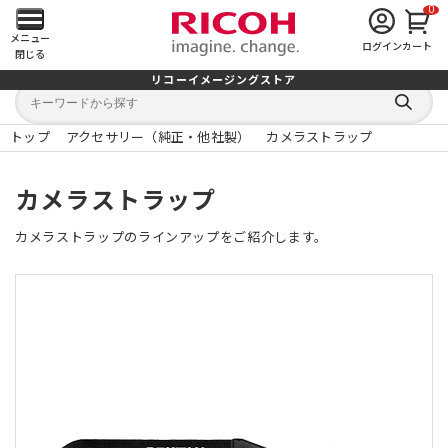
0
メ
メニュー
ログイン
カート
閉じる
イ
リコーイメージングストア
キ
キ
ン
ー
ー
検
ワ
ワ
索
ー
ー
トップ
アクセサリー（純正・他社製）
カメラストラップ
す
メ
ド
ド
る
検
か
索
ら
ニ
カメラストラップ
探
す
ュ
カメラストラップのラインアップをご紹介します。
ー
を
開
く