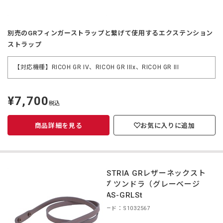
別売のGRフィンガーストラップと繋げて使用するエクステンション
ストラップ
【対応機種】RICOH GR IV、RICOH GR IIIx、RICOH GR III
¥7,700
定
税込
価
商品詳細を見る
お気に入りに追加
INDUSTRIA GRレザーネックスト
ラップ ツンドラ（グレーベージ
ュ） AS-GRLSt
商品コード：S1032567