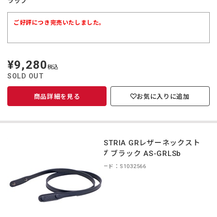
ラップ
ご好評につき完売いたしました。
¥9,280
定
税込
価
SOLD OUT
商品詳細を見る
お気に入りに追加
INDUSTRIA GRレザーネックスト
ラップ ブラック AS-GRLSb
商品コード：S1032566