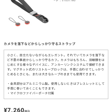
商品コード：S1031780
カメラを落下などからしっかり守るストラップ
小さく、目立たないながらもエレガント。それでいてカメラを落下な
ど不意の事故からしっかり守るカフ。カメラはもちろん、双眼鏡をは
じめとする様々なデバイスに、アンカーリンクシステムで接続できま
す。マグネット式のリストループロックは、手首に合わせてしっかり
とめるときにも、または大きなループのままでも使用できます。
・金具部分はアルミニウム製。使用しないときはブレスレットとして
手首に巻いておくこともできます。
・マイクロファイバーポーチ付属
¥7,260
定
税込