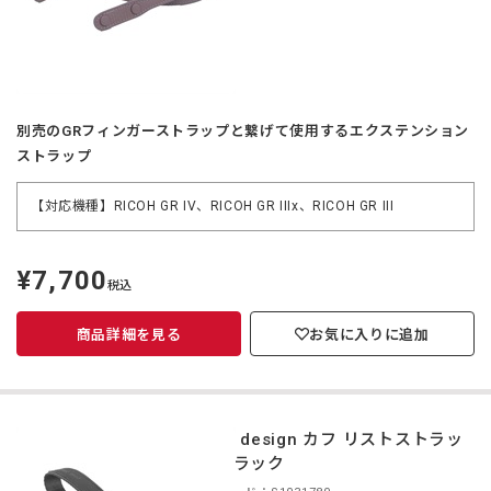
別売のGRフィンガーストラップと繋げて使用するエクステンション
ストラップ
【対応機種】RICOH GR IV、RICOH GR IIIx、RICOH GR III
¥7,700
定
税込
価
商品詳細を見る
お気に入りに追加
peak design カフ リストストラッ
プ ブラック