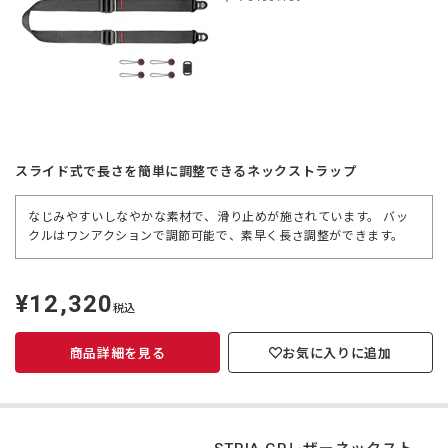
スライド式で長さを簡単に調整できるネックストラップ
なじみやすいしなやかな素材で、滑り止めが施されています。 バッ
クルはワンアクションで調節可能で、素早く長さ調整ができます。
¥12,320
定
税込
価
商品詳細を見る
お気に入りに追加