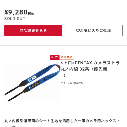
¥9,280
定
税込
価
SOLD OUT
商品詳細を見る
お気に入りに追加
NEW
限定商品
東京メトロ×PENTAX カメラストラ
ップ 丸ノ内線 02系（優先席
（青））
商品コード：S1032979
丸ノ内線引退車両のシート生地を活用した一眼カメラ用ネックスト