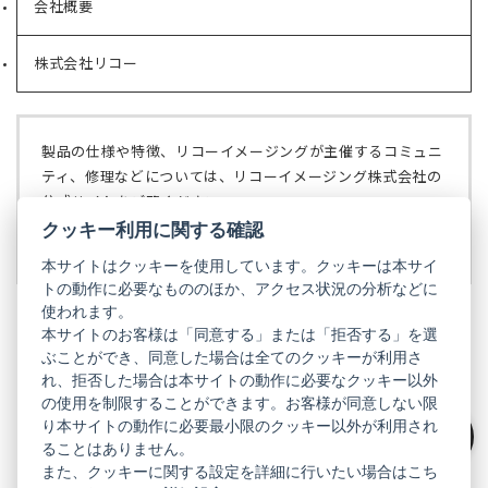
会社概要
（新
タ
し
ブ
い
で
株式会社リコー
（新
タ
開
し
ブ
く）
い
で
タ
開
ブ
く）
製品の仕様や特徴、リコーイメージングが主催するコミュニ
で
ティ、修理などについては、リコーイメージング株式会社の
開
公式サイトをご覧ください。
く）
クッキー利用に関する確認
リコーイメージング株式会社の公式サイト
（新
し
本サイトはクッキーを使用しています。クッキーは本サイ
い
トの動作に必要なもののほか、アクセス状況の分析などに
タ
使われます。
ブ
本サイトのお客様は「同意する」または「拒否する」を選
で
ぶことができ、同意した場合は全てのクッキーが利用さ
PENTAX
開
れ、拒否した場合は本サイトの動作に必要なクッキー以外
く）
PENTAX
PENTAX
PENTAX
PENTAX
PENTAX
の使用を制限することができます。お客様が同意しない限
の
の
の
の
の
り本サイトの動作に必要最小限のクッキー以外が利用され
公
公
公
公
公
式
式
式
式
式
ることはありません。
絞り込み
GR
LINE（新
X（新
Instagram（新
Facebook（新
YouTube（新
また、クッキーに関する設定を詳細に行いたい場合はこち
し
し
し
し
し