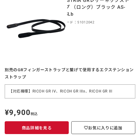
INDUSTRIA GRレザーネックスト
ラップ （ロング）ブラック AS-
GRLSLb
商品コード：S1012042
別売のGRフィンガーストラップと繋げて使用するエクステンション
ストラップ
【対応機種】RICOH GR IV、RICOH GR IIIx、RICOH GR III
¥9,900
定
税込
価
商品詳細を見る
お気に入りに追加