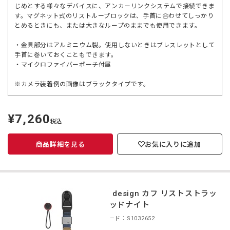
じめとする様々なデバイスに、アンカーリンクシステムで接続できま
す。マグネット式のリストループロックは、手首に合わせてしっかり
とめるときにも、または大きなループのままでも使用できます。
・金具部分はアルミニウム製。使用しないときはブレスレットとして
手首に巻いておくこともできます。
・マイクロファイバーポーチ付属
※カメラ装着例の画像はブラックタイプです。
¥7,260
定
税込
価
商品詳細を見る
お気に入りに追加
peak design カフ リストストラッ
プ ミッドナイト
商品コード：S1032652