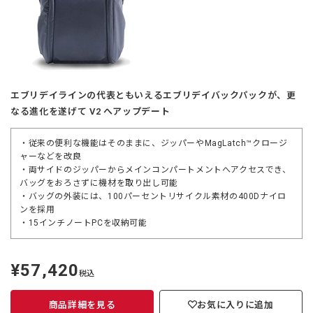
エブリデイラインの代表ともいえるエブリデイバックパックが、更
なる進化を遂げて V2 へアップデート
・従来の便利な機能はそのままに、ジッパーやMagLatch™クロージ
ャーなどを改良
・両サイドのジッパーからメインコンパートメントへアクセスでき、
バッグをおろさずに機材を取り出し可能
・バッグの外装には、100パーセントリサイクル素材の400Dナイロ
ンを採用
・15インチノートPCを収納可能
¥57,420
定
税込
価
商品詳細を見る
お気に入りに追加