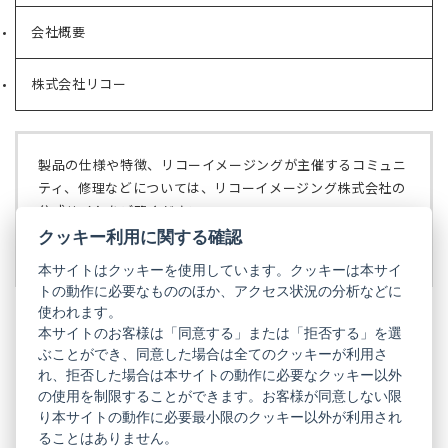
い
会社概要
（新
タ
し
ブ
い
で
株式会社リコー
（新
タ
開
し
ブ
く）
い
で
タ
開
ブ
く）
製品の仕様や特徴、リコーイメージングが主催するコミュニ
で
ティ、修理などについては、リコーイメージング株式会社の
開
公式サイトをご覧ください。
く）
クッキー利用に関する確認
リコーイメージング株式会社の公式サイト
（新
し
本サイトはクッキーを使用しています。クッキーは本サイ
い
トの動作に必要なもののほか、アクセス状況の分析などに
タ
使われます。
ブ
本サイトのお客様は「同意する」または「拒否する」を選
で
ぶことができ、同意した場合は全てのクッキーが利用さ
PENTAX
開
れ、拒否した場合は本サイトの動作に必要なクッキー以外
く）
PENTAX
PENTAX
PENTAX
PENTAX
PENTAX
の使用を制限することができます。お客様が同意しない限
の
の
の
の
の
り本サイトの動作に必要最小限のクッキー以外が利用され
公
公
公
公
公
式
式
式
式
式
ることはありません。
GR
LINE（新
X（新
Instagram（新
Facebook（新
YouTube（新