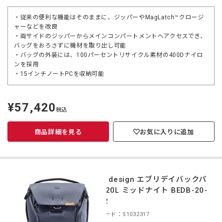
・従来の便利な機能はそのままに、ジッパーやMagLatch™クロージ
ャーなどを改良
・両サイドのジッパーからメインコンパートメントへアクセスでき、
バッグをおろさずに機材を取り出し可能
・バッグの外装には、100パーセントリサイクル素材の400Dナイロ
ンを採用
・15インチノートPCを収納可能
¥57,420
定
税込
価
商品詳細を見る
お気に入りに追加
peak design エブリデイバックパ
ック 20L ミッドナイト BEDB-20-
MN-2
商品コード：S1032317