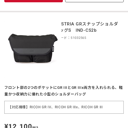
INDUSTRIA GRスナップショルダ
ーバッグS IND-CS2b
商品コード：S1032565
フロント部の2つのポケットにGR IIIとGR IIIx両方を入れられる、軽
量かつ収納力に優れた小型のショルダーバッグ
【対応機種】RICOH GR IV、RICOH GR IIIx、RICOH GR III
¥12,100
定
税込