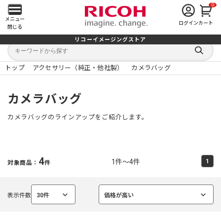
0
メ
メニュー
ログイン
カート
閉じる
イ
リコーイメージングストア
キ
キ
ン
ー
ー
検
ワ
ワ
索
ー
ー
トップ
アクセサリー（純正・他社製）
カメラバッグ
す
メ
ド
ド
る
検
か
索
ら
ニ
カメラバッグ
探
す
ュ
カメラバッグのラインアップをご紹介します。
ー
を
4
1件～4件
1
対象商品：
件
開
く
表示件数
30件
価格が高い
選
選
択
択
中
中