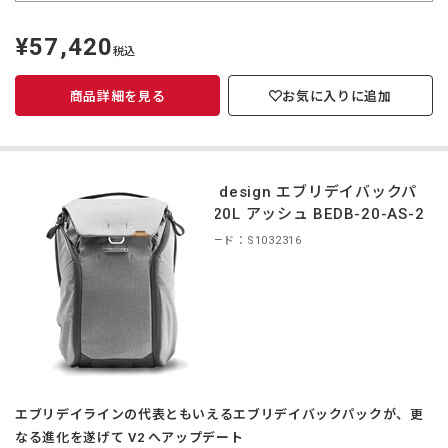
¥57,420
定
税込
価
商品詳細を見る
お気に入りに追加
peak design エブリデイバックパ
ック 20L アッシュ BEDB-20-AS-2
商品コード：S1032316
エブリデイラインの代表ともいえるエブリデイバックパックが、更
なる進化を遂げて V2 へアップデート