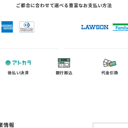
ご都合に合わせて選べる
豊富なお支払い方法
ド
（新
（新
（新
（新
し
し
し
し
い
い
い
い
タ
タ
タ
タ
ブ
ブ
ブ
ブ
で
で
で
で
後払い決済
銀行振込
代金引換
開
開
開
開
く）
く）
く）
く）
業情報