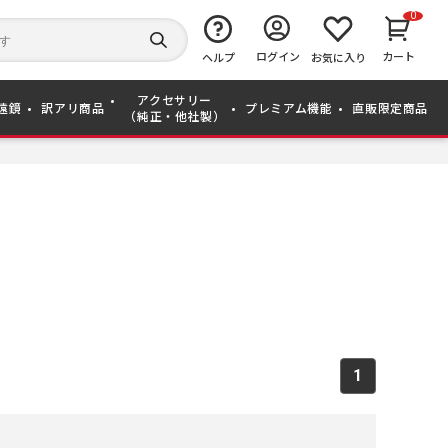
0
キ
ー
検
ログイン
カート
ワ
ヘルプ
お気に入り
索
ー
す
ド
る
アクセサリー
か
遠鏡
訳アリ商品
プレミアム機能
直販限定商品
（純正・他社製）
ら
探
す
1