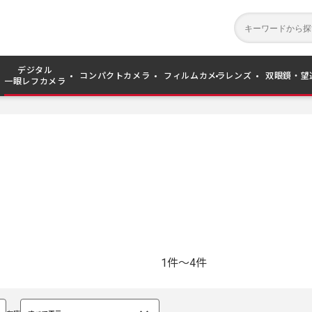
デジタル
コンパクトカメラ
フィルムカメラ
レンズ
双眼鏡・望
一眼レフカメラ
1件～4件