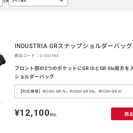
在庫
すべて表示
選
択
中
INDUSTRIA GRスナップショルダーバッグS
商品コード：S1032565
フロント部の2つのポケットにGR IIIとGR IIIx
ショルダーバッグ
【対応機種】RICOH GR IV、RICOH GR IIIx、RICOH GR III
¥12,100
定
商
価
税込