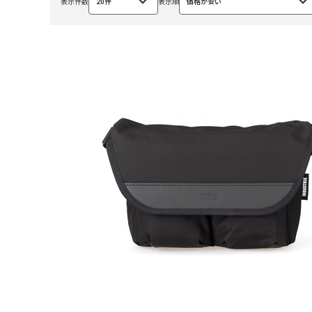
表示件数
20件
表示順
価格が安い
選
選
択
択
中
中