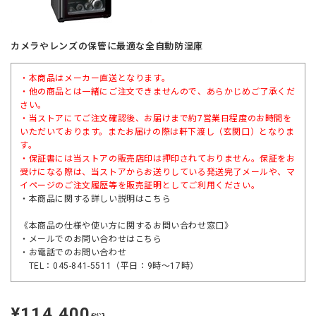
カメラやレンズの保管に最適な全自動防湿庫
・本商品はメーカー直送となります。
・他の商品とは一緒にご注文できませんので、あらかじめご了承くだ
さい。
・当ストアにてご注文確認後、お届けまで約7営業日程度のお時間を
いただいております。またお届けの際は軒下渡し（玄関口）となりま
す。
・保証書には当ストアの販売店印は押印されておりません。保証をお
受けになる際は、当ストアからお送りしている発送完了メールや、マ
イページのご注文履歴等を販売証明としてご利用ください。
・本商品に関する詳しい説明は
こちら
《本商品の仕様や使い方に関するお問い合わせ窓口》
・メールでのお問い合わせは
こちら
・お電話でのお問い合わせ
TEL：045-841-5511（平日：9時～17時）
¥114,400
定