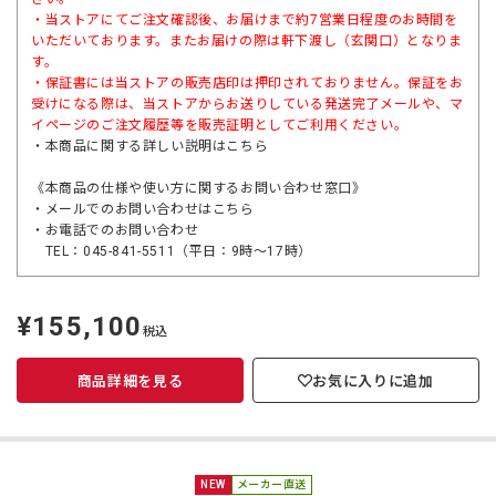
・当ストアにてご注文確認後、お届けまで約7営業日程度のお時間を
いただいております。またお届けの際は軒下渡し（玄関口）となりま
す。
・保証書には当ストアの販売店印は押印されておりません。保証をお
受けになる際は、当ストアからお送りしている発送完了メールや、マ
イページのご注文履歴等を販売証明としてご利用ください。
・本商品に関する詳しい説明は
こちら
《本商品の仕様や使い方に関するお問い合わせ窓口》
・メールでのお問い合わせは
こちら
・お電話でのお問い合わせ
TEL：045-841-5511（平日：9時～17時）
¥155,100
定
税込
価
商品詳細を見る
お気に入りに追加
NEW
メーカー直送