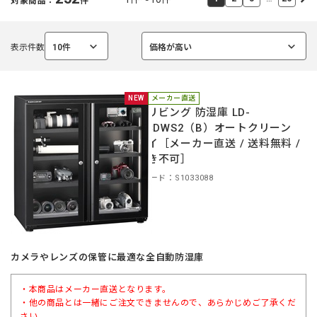
対象商品：
件
表示件数
10件
価格が高い
選
選
択
択
中
中
NEW
メーカー直送
東洋リビング 防湿庫 LD-
240CDWS2（B）オートクリーン
ドライ［メーカー直送 / 送料無料 /
代引き不可］
商品コード：S1033088
カメラやレンズの保管に最適な全自動防湿庫
・本商品はメーカー直送となります。
・他の商品とは一緒にご注文できませんので、あらかじめご了承くだ
さい。