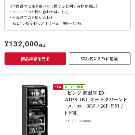
《本商品の仕様や使い方に関するお問い合わせ窓口》
・メールでのお問い合わせは
こちら
・お電話でのお問い合わせ
TEL：045-841-5511（平日：9時～17時）
¥132,000
定
税込
価
商品詳細を見る
お気に入りに追加
NEW
メーカー直送
東洋リビング 防湿庫 ED-
165CATP3（B）オートクリーンド
ライ［メーカー直送 / 送料無料 /
代引き不可］
商品コード：S1033085