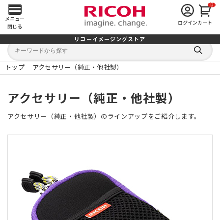
0
メ
メニュー
ログイン
カート
閉じる
イ
リコーイメージングストア
キ
キ
ン
ー
ー
検
ワ
ワ
索
ー
ー
トップ
アクセサリー（純正・他社製）
す
メ
ド
ド
る
検
か
索
ら
ニ
アクセサリー（純正・他社製）
探
す
ュ
アクセサリー（純正・他社製）のラインアップをご紹介します。
ー
を
開
く