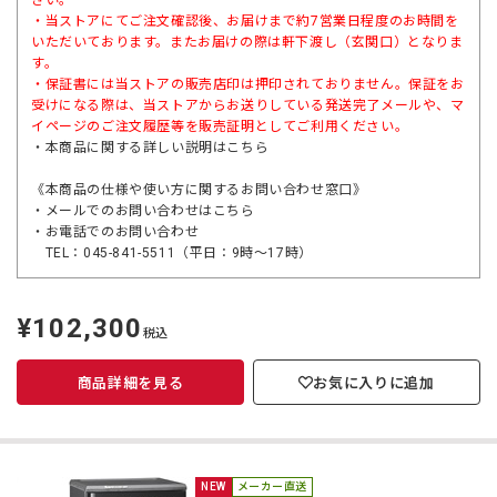
さい。
・当ストアにてご注文確認後、お届けまで約7営業日程度のお時間を
いただいております。またお届けの際は軒下渡し（玄関口）となりま
す。
・保証書には当ストアの販売店印は押印されておりません。保証をお
受けになる際は、当ストアからお送りしている発送完了メールや、マ
イページのご注文履歴等を販売証明としてご利用ください。
・本商品に関する詳しい説明は
こちら
《本商品の仕様や使い方に関するお問い合わせ窓口》
・メールでのお問い合わせは
こちら
・お電話でのお問い合わせ
TEL：045-841-5511（平日：9時～17時）
¥102,300
定
税込
価
商品詳細を見る
お気に入りに追加
NEW
メーカー直送