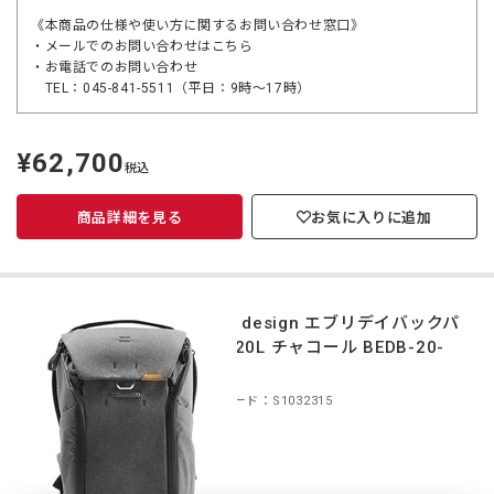
《本商品の仕様や使い方に関するお問い合わせ窓口》
・メールでのお問い合わせは
こちら
・お電話でのお問い合わせ
TEL：045-841-5511（平日：9時～17時）
¥62,700
定
税込
価
商品詳細を見る
お気に入りに追加
peak design エブリデイバックパ
ック 20L チャコール BEDB-20-
CH-2
商品コード：S1032315