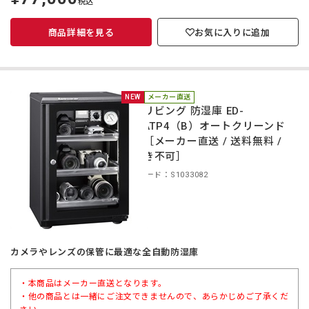
税込
価
商品詳細を見る
お気に入りに追加
NEW
メーカー直送
東洋リビング 防湿庫 ED-
80CATP4（B）オートクリーンド
ライ［メーカー直送 / 送料無料 /
代引き不可］
商品コード：S1033082
カメラやレンズの保管に最適な全自動防湿庫
・本商品はメーカー直送となります。
・他の商品とは一緒にご注文できませんので、あらかじめご了承くだ