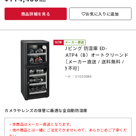
税込
価
商品詳細を見る
お気に入りに追加
NEW
メーカー直送
東洋リビング 防湿庫 ED-
140CATP4（B）オートクリーンド
ライ［メーカー直送 / 送料無料 /
代引き不可］
商品コード：S1033084
カメラやレンズの保管に最適な全自動防湿庫
・本商品はメーカー直送となります。
・他の商品とは一緒にご注文できませんので、あらかじめご了承くだ