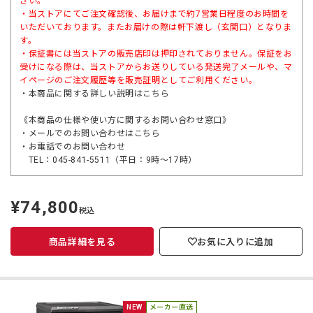
さい。
・当ストアにてご注文確認後、お届けまで約7営業日程度のお時間を
いただいております。またお届けの際は軒下渡し（玄関口）となりま
す。
・保証書には当ストアの販売店印は押印されておりません。保証をお
受けになる際は、当ストアからお送りしている発送完了メールや、マ
イページのご注文履歴等を販売証明としてご利用ください。
・本商品に関する詳しい説明は
こちら
《本商品の仕様や使い方に関するお問い合わせ窓口》
・メールでのお問い合わせは
こちら
・お電話でのお問い合わせ
TEL：045-841-5511（平日：9時～17時）
¥74,800
定
税込
価
商品詳細を見る
お気に入りに追加
NEW
メーカー直送