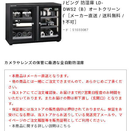
東洋リビング 防湿庫 LD-
160CDWS2（B）オートクリーン
ドライ［メーカー直送 / 送料無料 /
代引き不可］
商品コード：S1033087
カメラやレンズの保管に最適な全自動防湿庫
・本商品はメーカー直送となります。
・他の商品とは一緒にご注文できませんので、あらかじめご了承くだ
さい。
・当ストアにてご注文確認後、お届けまで約7営業日程度のお時間を
いただいております。またお届けの際は軒下渡し（玄関口）となりま
す。
・保証書には当ストアの販売店印は押印されておりません。保証をお
受けになる際は、当ストアからお送りしている発送完了メールや、マ
イページのご注文履歴等を販売証明としてご利用ください。
・本商品に関する詳しい説明は
こちら