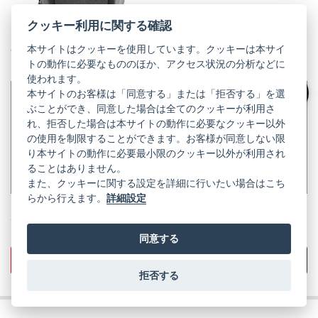
クッキー利用に関する確認
本サイトはクッキーを使用しています。クッキーは本サイ
エブリデイラインの代表ともいえるエブリデイバックパックが、更
トの動作に必要なもののほか、アクセス状況の分析などに
なる進化を遂げて V2 へアップデート
使われます。
本サイトのお客様は「同意する」または「拒否する」を選
・従来の便利な機能はそのままに、ジッパーやMagLatch™クロージ
絞り込み
ぶことができ、同意した場合は全てのクッキーが利用さ
ャーなどを改良
れ、拒否した場合は本サイトの動作に必要なクッキー以外
・両サイドのジッパーからメインコンパートメントへアクセスでき、
の使用を制限することができます。お客様が同意しない限
バッグをおろさずに機材を取り出し可能
・バッグの外装には、100パーセントリサイクル素材の400Dナイロ
り本サイトの動作に必要最小限のクッキー以外が利用され
ンを採用
ることはありません。
・15インチノートPCを収納可能
また、クッキーに関する設定を詳細に行いたい場合はこち
らから行えます。
詳細設定
¥57,420
定
税込
価
同意する
商品詳細を見る
お気に入りに追加
拒否する