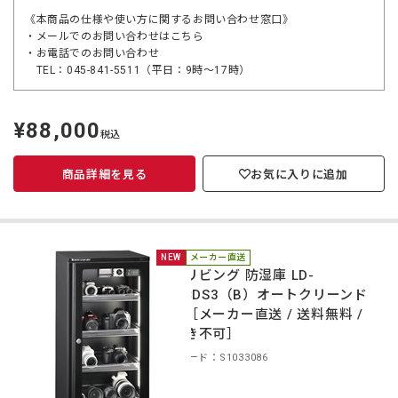
《本商品の仕様や使い方に関するお問い合わせ窓口》
・メールでのお問い合わせは
こちら
・お電話でのお問い合わせ
TEL：045-841-5511（平日：9時～17時）
¥88,000
定
税込
価
商品詳細を見る
お気に入りに追加
NEW
メーカー直送
東洋リビング 防湿庫 LD-
120CDS3（B）オートクリーンド
ライ［メーカー直送 / 送料無料 /
代引き不可］
商品コード：S1033086