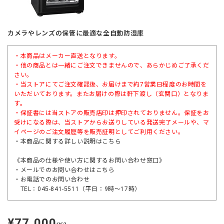
カメラやレンズの保管に最適な全自動防湿庫
・本商品はメーカー直送となります。
・他の商品とは一緒にご注文できませんので、あらかじめご了承くだ
さい。
・当ストアにてご注文確認後、お届けまで約7営業日程度のお時間を
いただいております。またお届けの際は軒下渡し（玄関口）となりま
す。
・保証書には当ストアの販売店印は押印されておりません。保証をお
受けになる際は、当ストアからお送りしている発送完了メールや、マ
イページのご注文履歴等を販売証明としてご利用ください。
・本商品に関する詳しい説明は
こちら
《本商品の仕様や使い方に関するお問い合わせ窓口》
・メールでのお問い合わせは
こちら
・お電話でのお問い合わせ
TEL：045-841-5511（平日：9時～17時）
¥77,000
定