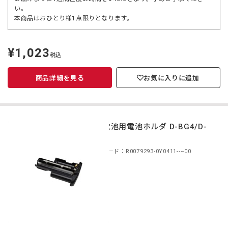
い。
本商品はおひとり様1点限りとなります。
¥1,023
定
税込
価
商品詳細を見る
お気に入りに追加
単3電池用電池ホルダ D-BG4/D-
BG5
商品コード：R0079293-0Y0411----00