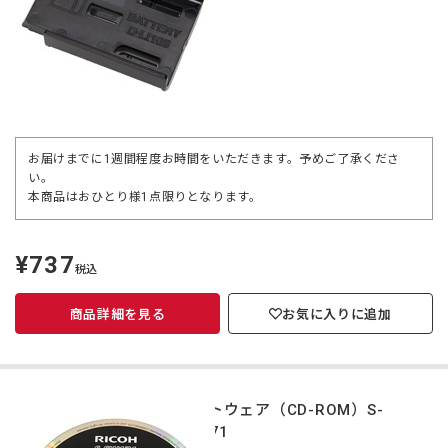
お届けまでに1週間程度お時間をいただきます。予めご了承くださ
い。
本商品はおひとり様1点限りとなります。
¥737
定
税込
価
商品詳細を見る
お気に入りに追加
ソフトウェア（CD-ROM）S-
SW171