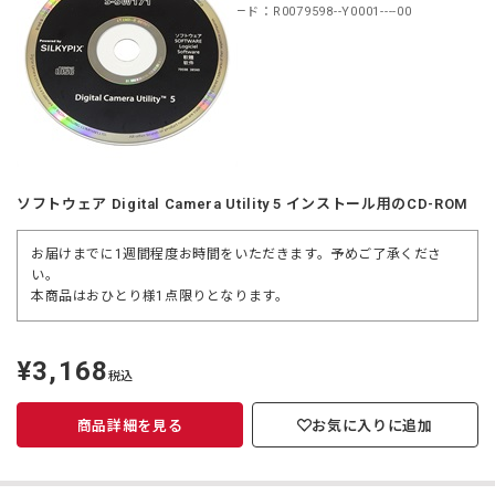
商品コード：R0079598--Y0001----00
ソフトウェア Digital Camera Utility 5 インストール用のCD-ROM
お届けまでに1週間程度お時間をいただきます。予めご了承くださ
い。
本商品はおひとり様1点限りとなります。
¥3,168
定
税込
価
商品詳細を見る
お気に入りに追加