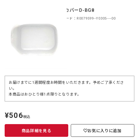
接点カバーD-BG8
商品コード：R0079599--Y0305----00
お届けまでに1週間程度お時間をいただきます。予めご了承くださ
い。
本商品はおひとり様1点限りとなります。
¥506
定
税込
価
商品詳細を見る
お気に入りに追加