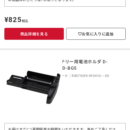
本商品はおひとり様1点限りとなります。
¥825
定
税込
価
商品詳細を見る
お気に入りに追加
バッテリー用電池ホルダ D-
BG4/D-BG5
商品コード：R0079293-0Y0410----00
お届けまでに1週間程度お時間をいただきます。予めご了承くださ