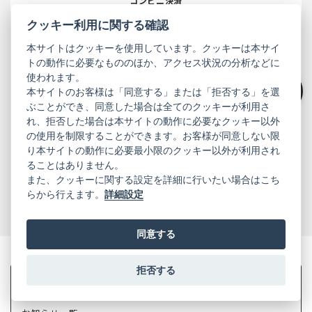
コンビニ決済
クッキー利用に関する確認
本サイトはクッキーを使用しています。クッキーは本サイ
Amazon Pay
PayPay
トの動作に必要なもののほか、アクセス状況の分析などに
使われます。
本サイトのお客様は「同意する」または「拒否する」を選
絞り込み
ぶことができ、同意した場合は全てのクッキーが利用さ
後払い決済
銀行振込
れ、拒否した場合は本サイトの動作に必要なクッキー以外
の使用を制限することができます。お客様が同意しない限
り本サイトの動作に必要最小限のクッキー以外が利用され
ることはありません。
代金引換
また、クッキーに関する設定を詳細に行いたい場合はこち
らから行えます。
詳細設定
お支払い方法を見る
同意する
拒否する
ユーザーサポート