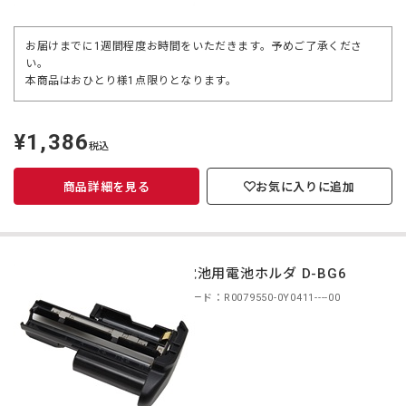
お届けまでに1週間程度お時間をいただきます。予めご了承くださ
い。
本商品はおひとり様1点限りとなります。
¥1,386
定
税込
価
商品詳細を見る
お気に入りに追加
単3電池用電池ホルダ D-BG6
商品コード：R0079550-0Y0411----00