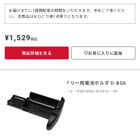
お届けまでに1週間程度お時間をいただきます。予めご了承くださ
い。 本商品はおひとり様1点限りとなります。
¥1,529
定
税込
価
商品詳細を見る
お気に入りに追加
バッテリー用電池ホルダ D-BG6
商品コード：R0079550-0Y0410----00