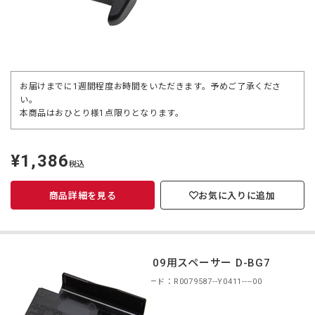
お届けまでに1週間程度お時間をいただきます。予めご了承くださ
い。
本商品はおひとり様1点限りとなります。
¥1,386
定
税込
価
商品詳細を見る
お気に入りに追加
D-LI109用スペーサー D-BG7
商品コード：R0079587--Y0411----00