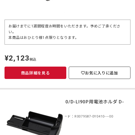
お届けまでに1週間程度お時間をいただきます。予めご了承くださ
い。
本商品はおひとり様1点限りとなります。
¥2,123
定
税込
価
商品詳細を見る
お気に入りに追加
D-LI90/D-LI90P用電池ホルダ D-
BG7
商品コード：R0079587-0Y0410----00