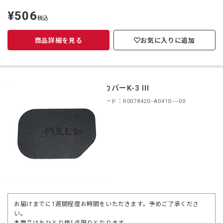
¥506
定
税込
価
商品詳細を見る
お気に入りに追加
接点カバーK-3 III
商品コード：R0078420--A0410----00
お届けまでに1週間程度お時間をいただきます。予めご了承くださ
い。