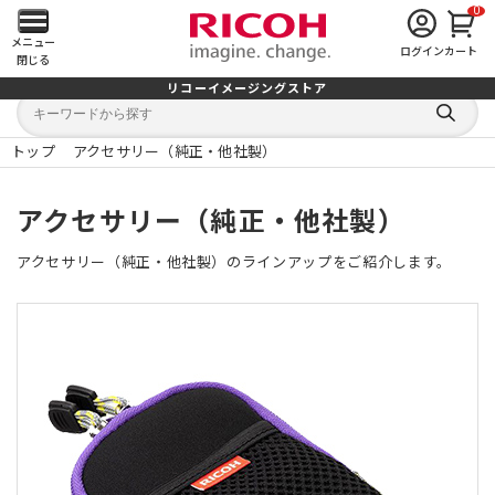
0
メ
メニュー
ログイン
カート
閉じる
イ
リコーイメージングストア
キ
キ
ン
ー
ー
検
ワ
ワ
索
ー
ー
トップ
アクセサリー（純正・他社製）
す
メ
ド
ド
る
検
か
索
ら
ニ
アクセサリー（純正・他社製）
探
す
ュ
アクセサリー（純正・他社製）のラインアップをご紹介します。
ー
を
開
く