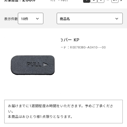
対象商品：
件
表示件数
10件
商品名
選
選
択
択
中
中
接点カバー KP
商品コード：R0078380--A0410----00
お届けまでに1週間程度お時間をいただきます。予めご了承くださ
い。
本商品はおひとり様1点限りとなります。