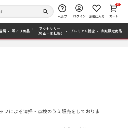
0
キ
ー
検
ログイン
カート
ワ
ヘルプ
お気に入り
索
ー
す
ド
る
アクセサリー
か
遠鏡
訳アリ商品
プレミアム機能
直販限定商品
（純正・他社製）
ら
探
す
ッフによる清掃・点検のうえ販売をしておりま