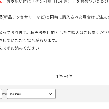
ん。
お支払い時に「代金引換（代引き）」をお選びいただけ
品(新品アクセサリーなど)と同時に購入された場合はご注
。
願っております。転売等を目的としたご購入はご遠慮くださ
させていただく場合があります。
を必ずお読みください
1件～4件
在庫
すべて表示
選
択
中