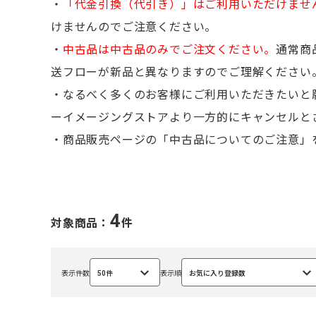
・
「代金引換（代引き）」はご利用いただけませ
けませんのでご注意ください。
・
中古品は中古品のみでご注文ください。
通常商
送フローが新品と異なりますのでご理解ください
・なるべく多くのお客様にご利用いただきたいと
ーイメージングストアより一方的にキャンセルと
・商品販売ページの「中古品についてのご注意」
4
対象商品：
件
表示件数
50件
表示順
お気に入り登録数
選
選
択
択
中
中