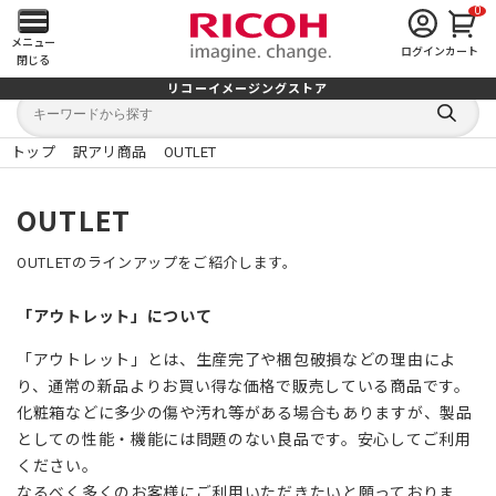
0
メ
メニュー
ログイン
カート
閉じる
イ
リコーイメージングストア
キ
キ
ン
ー
ー
検
ワ
ワ
索
ー
ー
トップ
訳アリ商品
OUTLET
す
メ
ド
ド
る
検
か
索
ら
ニ
OUTLET
探
す
ュ
OUTLETのラインアップをご紹介します。
ー
「アウトレット」について
を
「アウトレット」とは、生産完了や梱包破損などの理由によ
り、通常の新品よりお買い得な価格で販売している商品です。
開
化粧箱などに多少の傷や汚れ等がある場合もありますが、製品
く
としての性能・機能には問題のない良品です。安心してご利用
ください。
なるべく多くのお客様にご利用いただきたいと願っておりま