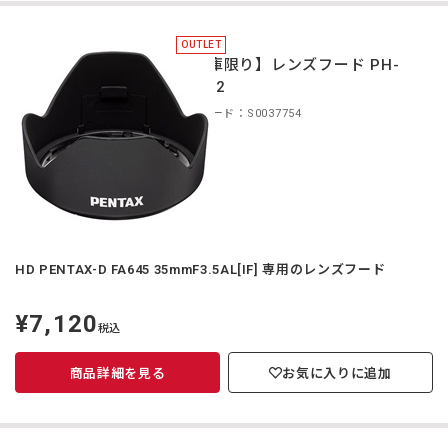
OUTLET
【在庫限り】レンズフード PH-
RBE82
商品コード：S0037754
HD PENTAX-D FA645 35mmF3.5AL[IF] 専用のレンズフード
¥7,120
定
税込
価
商品詳細を見る
お気に入りに追加