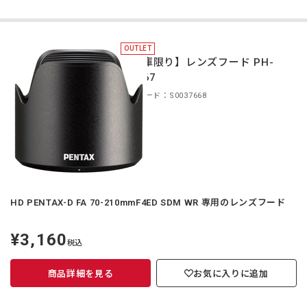
OUTLET
【在庫限り】レンズフード PH-
RBP67
商品コード：S0037668
HD PENTAX-D FA 70-210mmF4ED SDM WR 専用のレンズフード
¥3,160
定
税込
価
商品詳細を見る
お気に入りに追加