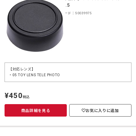
ー 37.5
商品コード：S0039975
【対応レンズ】
・05 TOY LENS TELE PHOTO
¥450
定
税込
価
商品詳細を見る
お気に入りに追加