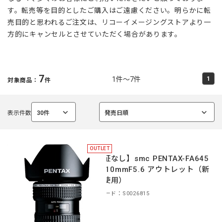
す。転売等を目的としたご購入はご遠慮ください。明らかに転
売目的と思われるご注文は、リコーイメージングストアより一
方的にキャンセルとさせていただく場合があります。
7
1件～7件
1
対象商品：
件
表示件数
30件
発売日順
選
選
択
択
中
中
OUTLET
【保証なし】smc PENTAX-FA645
55-110mmF5.6 アウトレット（新
品未使用）
商品コード：S0026815