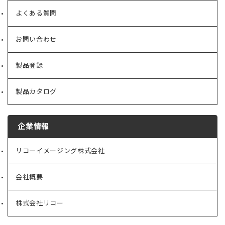
よくある質問
お問い合わせ
製品登録
製品カタログ
企業情報
リコーイメージング株式会社
（新
し
い
会社概要
（新
タ
し
ブ
い
で
株式会社リコー
（新
タ
開
し
ブ
く）
い
で