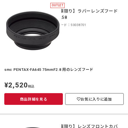
OUTLET
【在庫限り】ラバーレンズフード
RH-A58
商品コード：S0038701
smc PENTAX-FA645 75mmF2.8 用のレンズフード
¥2,520
定
税込
価
商品詳細を見る
お気に入りに追加
【在庫限り】レンズフロントカバ