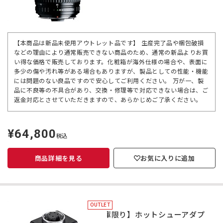
【本商品は新品未使用アウトレット品です】 生産完了品や梱包破損
などの理由により通常販売できない商品のため、通常の新品よりお買
い得な価格で販売しております。化粧箱が海外仕様の場合や、表面に
多少の傷や汚れ等がある場合もありますが、製品としての性能・機能
には問題のない良品ですので安心してご利用ください。 万が一、製
品に不良等の不具合があり、交換・修理等で対応できない場合は、ご
返金対応とさせていただきますので、あらかじめご了承ください。
¥64,800
定
税込
価
商品詳細を見る
お気に入りに追加
OUTLET
【在庫限り】ホットシューアダプ