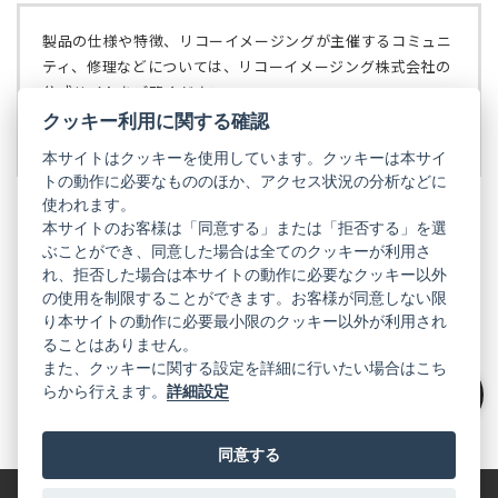
タ
開
ブ
く）
製品の仕様や特徴、リコーイメージングが主催するコミュニ
で
ティ、修理などについては、リコーイメージング株式会社の
開
公式サイトをご覧ください。
く）
クッキー利用に関する確認
リコーイメージング株式会社の公式サイト
（新
し
本サイトはクッキーを使用しています。クッキーは本サイ
い
トの動作に必要なもののほか、アクセス状況の分析などに
タ
使われます。
ブ
本サイトのお客様は「同意する」または「拒否する」を選
で
ぶことができ、同意した場合は全てのクッキーが利用さ
PENTAX
開
れ、拒否した場合は本サイトの動作に必要なクッキー以外
く）
PENTAX
PENTAX
PENTAX
PENTAX
PENTAX
の使用を制限することができます。お客様が同意しない限
の
の
の
の
の
り本サイトの動作に必要最小限のクッキー以外が利用され
公
公
公
公
公
式
式
式
式
式
ることはありません。
GR
LINE（新
X（新
Instagram（新
Facebook（新
YouTube（新
また、クッキーに関する設定を詳細に行いたい場合はこち
し
し
し
し
し
らから行えます。
詳細設定
い
い
い
い
い
GR
GR
GR
GR
GR
タ
の
タ
の
タ
の
タ
の
タ
の
絞り込み
ブ
公
ブ
公
ブ
公
ブ
公
ブ
公
で
式
で
式
で
式
で
式
で
式
同意する
開
LINE（新
開
X（新
開
Instagram（新
開
Facebook（新
開
YouTube（新
く）
し
く）
し
く）
し
く）
し
く）
し
い
い
い
い
い