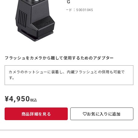
ターFG
商品コード：S0031045
フラッシュをカメラから離して使用するためのアダプター
カメラのホットシューに装着し、内蔵フラッシュとの併用も可能で
す。
¥4,950
定
税込
価
商品詳細を見る
お気に入りに追加