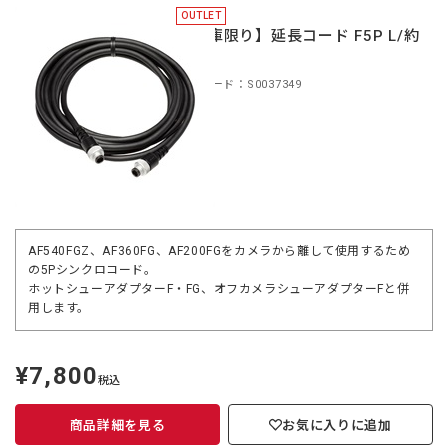
OUTLET
【在庫限り】延長コード F5P L/約
3m
商品コード：S0037349
AF540FGZ、AF360FG、AF200FGをカメラから離して使用するため
の5Pシンクロコード。
ホットシューアダプターF・FG、オフカメラシューアダプターFと併
用します。
¥7,800
定
税込
価
商品詳細を見る
お気に入りに追加