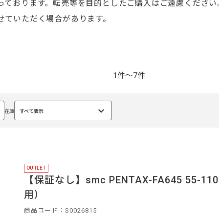
っております。転売等を目的としたご購入はご遠慮ください
せていただく場合があります。
1件～7件
在庫
すべて表示
選
択
中
OUTLET
【保証なし】smc PENTAX-FA645 55-
用）
商品コード：S0026815