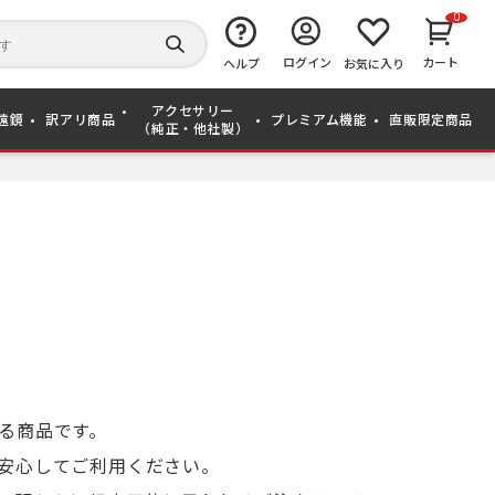
0
キ
ー
検
ログイン
カート
ワ
ヘルプ
お気に入り
索
ー
す
ド
る
アクセサリー
か
遠鏡
訳アリ商品
プレミアム機能
直販限定商品
（純正・他社製）
ら
探
す
る商品です。
安心してご利用ください。