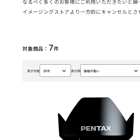
なるべく多くのお客様にご利用いただきたいと願
イメージングストアより一方的にキャンセルとさ
7
対象商品：
件
表示件数
20件
表示順
価格が高い
選
選
択
択
中
中