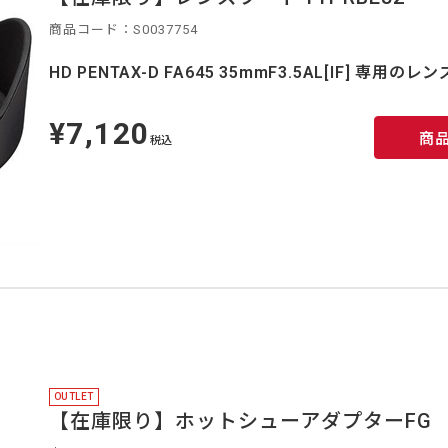
商品コード：S0037754
HD PENTAX-D FA645 35mmF3.5AL[IF] 専用の
¥7,120
定
商
価
税込
OUTLET
【在庫限り】ホットシューアダプターFG