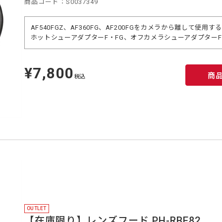
商品コード：S0037349
AF540FGZ、AF360FG、AF200FGをカメラから離して使用
ホットシューアダプターF・FG、オフカメラシューアダプター
¥7,800
定
商
価
税込
OUTLET
【在庫限り】レンズフード PH-RBE82