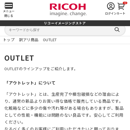
0
メ
メニュー
ログイン
カート
閉じる
イ
リコーイメージングストア
キ
キ
ン
ー
ー
検
ワ
ワ
索
ー
ー
トップ
訳アリ商品
OUTLET
す
メ
ド
ド
る
検
か
索
ら
ニ
OUTLET
探
す
ュ
OUTLETのラインアップをご紹介します。
ー
「アウトレット」について
を
「アウトレット」とは、生産完了や梱包破損などの理由によ
り、通常の新品よりお買い得な価格で販売している商品です。
開
化粧箱などに多少の傷や汚れ等がある場合もありますが、製品
く
としての性能・機能には問題のない良品です。安心してご利用
ください。
なるべく多くのお客様にご利用いただきたいと願っておりま