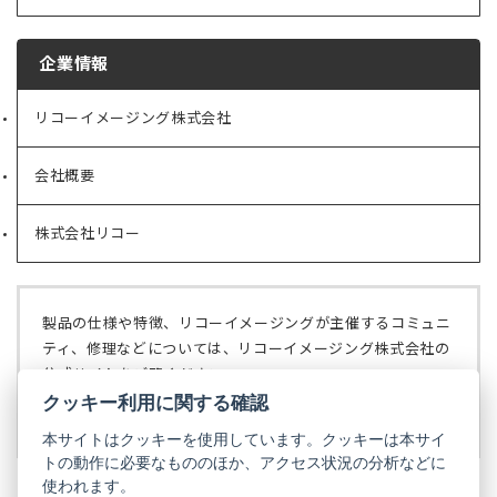
企業情報
リコーイメージング株式会社
（新
し
い
会社概要
（新
タ
し
ブ
い
で
株式会社リコー
（新
タ
開
し
ブ
く）
い
で
タ
開
ブ
く）
製品の仕様や特徴、リコーイメージングが主催するコミュニ
で
ティ、修理などについては、リコーイメージング株式会社の
開
公式サイトをご覧ください。
く）
クッキー利用に関する確認
リコーイメージング株式会社の公式サイト
（新
し
本サイトはクッキーを使用しています。クッキーは本サイ
い
トの動作に必要なもののほか、アクセス状況の分析などに
タ
使われます。
ブ