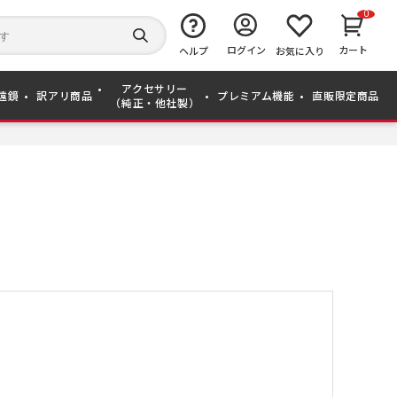
0
キ
ー
検
ログイン
カート
ワ
ヘルプ
お気に入り
索
ー
す
ド
る
アクセサリー
か
遠鏡
訳アリ商品
プレミアム機能
直販限定商品
（純正・他社製）
ら
探
す