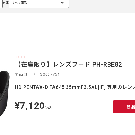
在庫
すべて表示
選
択
中
OUTLET
【在庫限り】レンズフード PH-RBE82
商品コード：S0037754
HD PENTAX-D FA645 35mmF3.5AL[IF] 専用の
¥7,120
定
商
価
税込