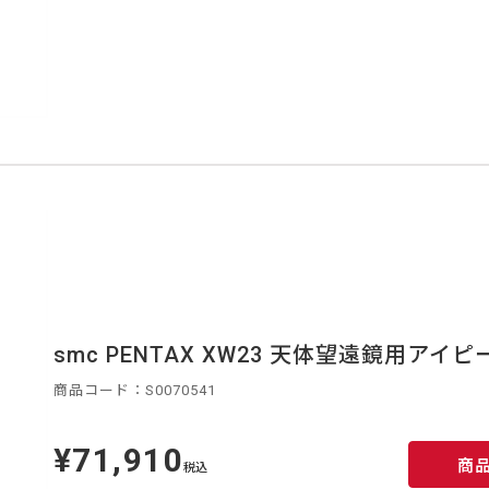
smc PENTAX XW23 天体望遠鏡用アイピ
商品コード：S0070541
¥71,910
定
商
価
税込