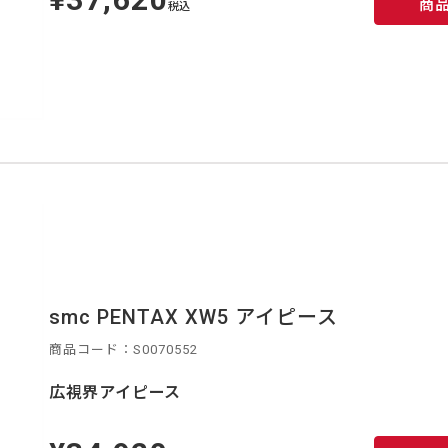
商
価
税込
smc PENTAX XW5 アイピース
商品コード：S0070552
広視界アイピース
定