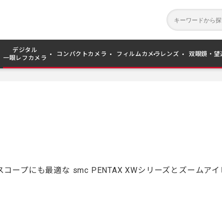
デジタル
コンパクトカメラ
フィルムカメラ
レンズ
双眼鏡・望
一眼レフカメラ
プにも最適な smc PENTAX XWシリーズとズームア