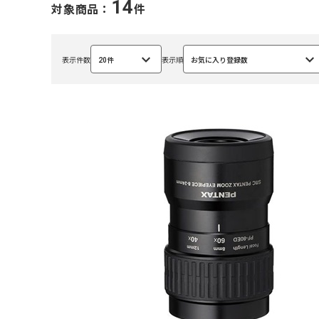
14
対象商品：
件
表示件数
20件
表示順
お気に入り登録数
選
選
択
択
中
中