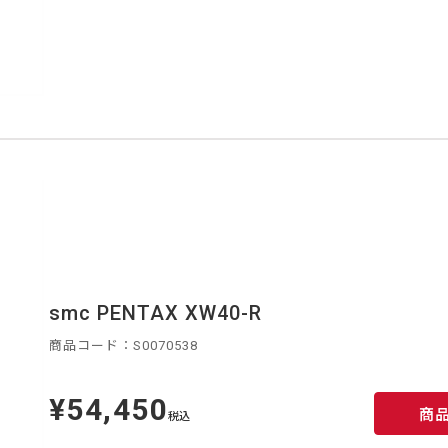
smc PENTAX XW40-R
商品コード：S0070538
¥54,450
定
商
価
税込