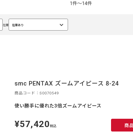
1件～14件
在庫
在庫あり
選
択
中
smc PENTAX ズームアイピース 8-24
商品コード：S0070549
使い勝手に優れた3倍ズームアイピース
¥57,420
定
商
価
税込