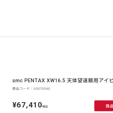
smc PENTAX XW16.5 天体望遠鏡用アイ
商品コード：S0070540
¥67,410
定
商
価
税込