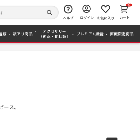
0
キ
ー
検
ログイン
カート
ワ
ヘルプ
お気に入り
索
ー
す
ド
る
アクセサリー
か
遠鏡
訳アリ商品
プレミアム機能
直販限定商品
（純正・他社製）
ら
探
す
イピース。