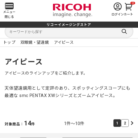
0
メ
メニュー
ログイン
カート
閉じる
イ
リコーイメージングストア
キ
キ
ン
ー
ー
検
ワ
ワ
索
ー
ー
トップ
双眼鏡・望遠鏡
アイピース
す
メ
ド
ド
る
検
か
索
ら
ニ
アイピース
探
す
ュ
アイピースのラインアップをご紹介します。
ー
天体望遠鏡用として定評のあり、スポッティングスコープにも
を
最適な smc PENTAX XWシリーズとズームアイピース。
開
く
14
1件～10件
1
2
対象商品：
件