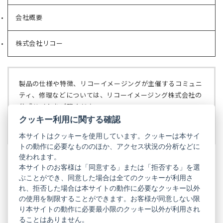
し
い
会社概要
（新
タ
し
ブ
い
で
株式会社リコー
（新
タ
開
し
ブ
く）
い
で
タ
開
ブ
く）
製品の仕様や特徴、リコーイメージングが主催するコミュニ
で
ティ、修理などについては、リコーイメージング株式会社の
開
公式サイトをご覧ください。
く）
クッキー利用に関する確認
リコーイメージング株式会社の公式サイト
（新
し
本サイトはクッキーを使用しています。クッキーは本サイ
い
トの動作に必要なもののほか、アクセス状況の分析などに
タ
使われます。
ブ
本サイトのお客様は「同意する」または「拒否する」を選
で
ぶことができ、同意した場合は全てのクッキーが利用さ
PENTAX
開
れ、拒否した場合は本サイトの動作に必要なクッキー以外
く）
PENTAX
PENTAX
PENTAX
PENTAX
PENTAX
の使用を制限することができます。お客様が同意しない限
の
の
の
の
の
り本サイトの動作に必要最小限のクッキー以外が利用され
公
公
公
公
公
式
式
式
式
式
ることはありません。