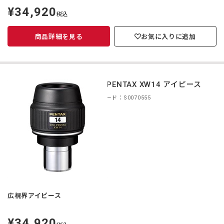
¥34,920
定
税込
価
商品詳細を見る
お気に入りに追加
smc PENTAX XW14 アイピース
商品コード：S0070555
広視界アイピース
¥34,920
定