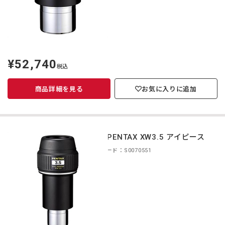
¥52,740
定
税込
価
商品詳細を見る
お気に入りに追加
smc PENTAX XW3.5 アイピース
商品コード：S0070551