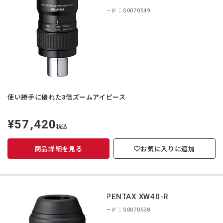
商品コード：S0070549
使い勝手に優れた3倍ズームアイピース
¥57,420
定
税込
価
商品詳細を見る
お気に入りに追加
smc PENTAX XW40-R
商品コード：S0070538