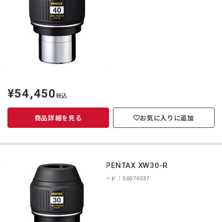
¥54,450
定
税込
価
商品詳細を見る
お気に入りに追加
smc PENTAX XW30-R
商品コード：S0070537