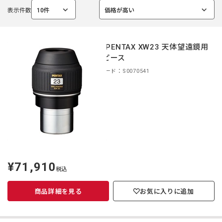
表示件数
10件
価格が高い
選
選
択
択
中
中
smc PENTAX XW23 天体望遠鏡用
アイピース
商品コード：S0070541
¥71,910
定
税込
価
商品詳細を見る
お気に入りに追加