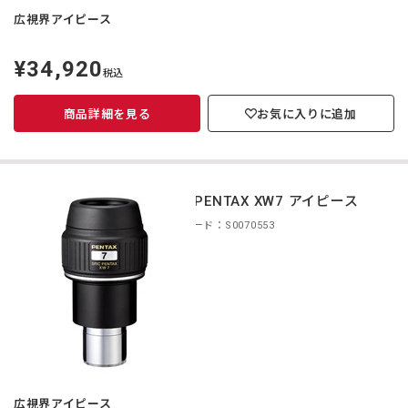
広視界アイピース
¥34,920
定
税込
価
商品詳細を見る
お気に入りに追加
smc PENTAX XW7 アイピース
商品コード：S0070553
広視界アイピース