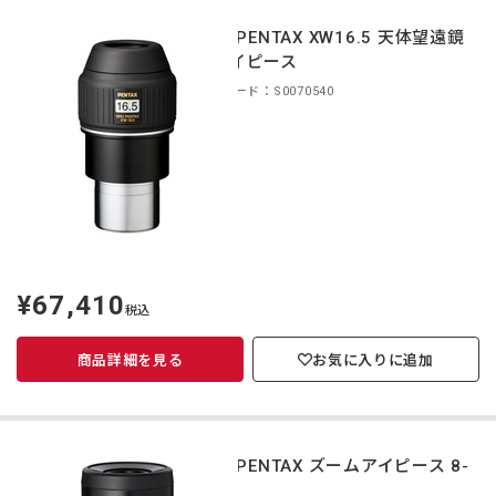
smc PENTAX XW16.5 天体望遠鏡
用アイピース
商品コード：S0070540
¥67,410
定
税込
価
商品詳細を見る
お気に入りに追加
smc PENTAX ズームアイピース 8-
24