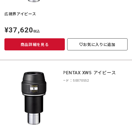
広視界アイピース
¥37,620
定
税込
価
商品詳細を見る
お気に入りに追加
smc PENTAX XW5 アイピース
商品コード：S0070552