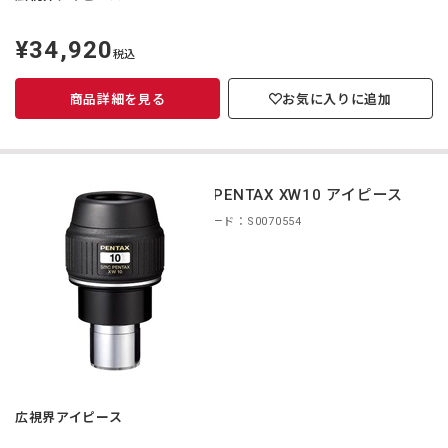
¥34,920
定
税込
価
商品詳細を見る
お気に入りに追加
smc PENTAX XW10 アイピース
商品コード：S0070554
広視界アイピース