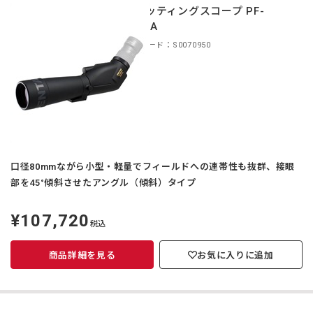
スポッティングスコープ PF-
80EDA
商品コード：S0070950
口径80mmながら小型・軽量でフィールドへの連帯性も抜群、接眼
部を45°傾斜させたアングル（傾斜）タイプ
¥107,720
定
税込
価
商品詳細を見る
お気に入りに追加