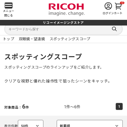
0
メ
メニュー
ログイン
カート
閉じる
イ
リコーイメージングストア
キ
キ
ン
ー
ー
検
ワ
ワ
索
ー
ー
トップ
双眼鏡・望遠鏡
スポッティングスコープ
す
メ
ド
ド
る
検
か
索
ら
ニ
スポッティングスコープ
探
す
ュ
スポッティングスコープのラインアップをご紹介します。
ー
クリアな視野と優れた操作性で狙ったシーンをキャッチ。
を
開
6
1件～6件
1
対象商品：
件
く
表示件数
50件
新着順