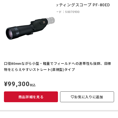
スポッティングスコープ PF-80ED
商品コード：S0070930
口径80mmながら小型・軽量でフィールドへの連帯性も抜群、目標
物をとらえやすいストレート(直視型)タイプ
¥99,300
定
税込
価
商品詳細を見る
お気に入りに追加