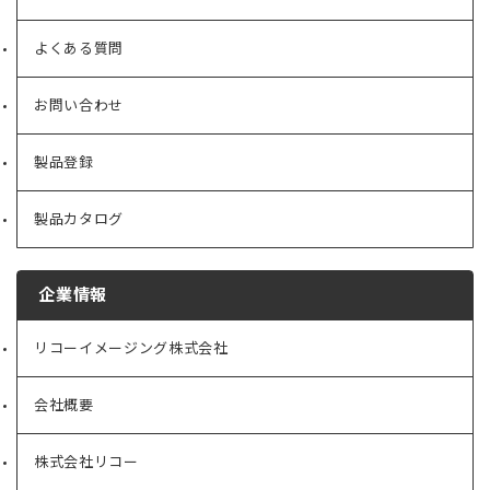
よくある質問
お問い合わせ
製品登録
製品カタログ
企業情報
リコーイメージング株式会社
（新
し
い
会社概要
（新
タ
し
ブ
い
で
株式会社リコー
（新
タ
開
し
ブ