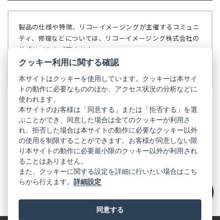
く）
い
で
タ
開
ブ
く）
製品の仕様や特徴、リコーイメージングが主催するコミュニ
で
ティ、修理などについては、リコーイメージング株式会社の
開
公式サイトをご覧ください。
く）
クッキー利用に関する確認
リコーイメージング株式会社の公式サイト
（新
し
本サイトはクッキーを使用しています。クッキーは本サイ
い
トの動作に必要なもののほか、アクセス状況の分析などに
タ
使われます。
ブ
本サイトのお客様は「同意する」または「拒否する」を選
で
ぶことができ、同意した場合は全てのクッキーが利用さ
PENTAX
開
れ、拒否した場合は本サイトの動作に必要なクッキー以外
く）
PENTAX
PENTAX
PENTAX
PENTAX
PENTAX
の使用を制限することができます。お客様が同意しない限
の
の
の
の
の
り本サイトの動作に必要最小限のクッキー以外が利用され
公
公
公
公
公
式
式
式
式
式
ることはありません。
GR
LINE（新
X（新
Instagram（新
Facebook（新
YouTube（新
また、クッキーに関する設定を詳細に行いたい場合はこち
し
し
し
し
し
らから行えます。
詳細設定
い
い
い
い
い
GR
GR
GR
GR
GR
タ
の
タ
の
タ
の
タ
の
タ
の
ブ
公
ブ
公
ブ
公
ブ
公
ブ
公
絞り込み
で
式
で
式
で
式
で
式
で
式
同意する
開
LINE（新
開
X（新
開
Instagram（新
開
Facebook（新
開
YouTube（新
く）
し
く）
し
く）
し
く）
し
く）
し