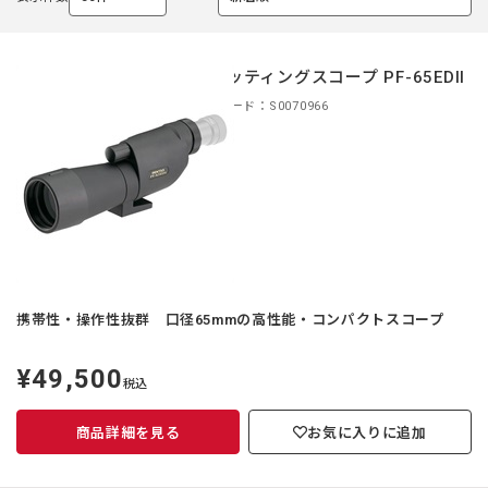
選
選
択
択
中
中
スポッティングスコープ PF-65EDII
商品コード：S0070966
携帯性・操作性抜群 口径65mmの高性能・コンパクトスコープ
¥49,500
定
税込
価
商品詳細を見る
お気に入りに追加