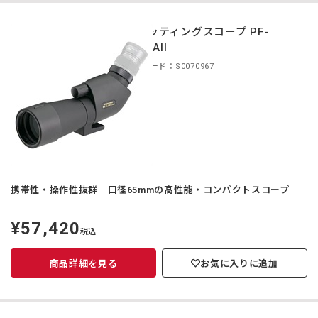
スポッティングスコープ PF-
65EDAII
商品コード：S0070967
携帯性・操作性抜群 口径65mmの高性能・コンパクトスコープ
¥57,420
定
税込
価
商品詳細を見る
お気に入りに追加