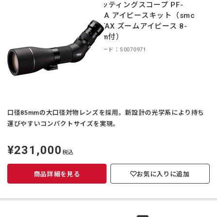
スポッティングスコープ PF-
85EDA アイピースキット（smc
PENTAX ズームアイピース 8-
24mm付）
商品コード：S0070971
口径85mmの大口径対物レンズを採用。新設計の光学系により持ち
運びやすいコンパクトサイズを実現。
¥231,000
定
税込
価
商品詳細を見る
お気に入りに追加