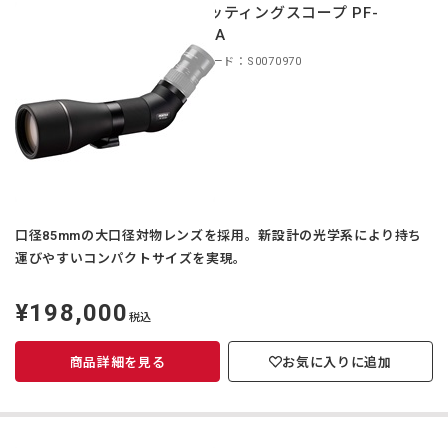
スポッティングスコープ PF-
85EDA
商品コード：S0070970
口径85mmの大口径対物レンズを採用。新設計の光学系により持ち
運びやすいコンパクトサイズを実現。
¥198,000
定
税込
価
商品詳細を見る
お気に入りに追加