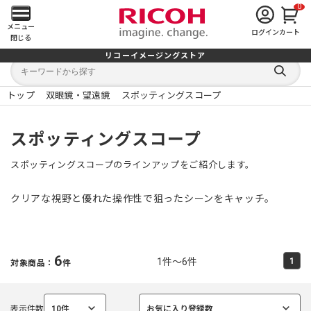
0
メ
メニュー
ログイン
カート
閉じる
イ
リコーイメージングストア
キ
キ
ン
ー
ー
検
ワ
ワ
索
ー
ー
トップ
双眼鏡・望遠鏡
スポッティングスコープ
す
メ
ド
ド
る
検
か
索
ら
ニ
スポッティングスコープ
探
す
ュ
スポッティングスコープのラインアップをご紹介します。
ー
クリアな視野と優れた操作性で狙ったシーンをキャッチ。
を
開
6
1件～6件
1
対象商品：
件
く
表示件数
10件
お気に入り登録数