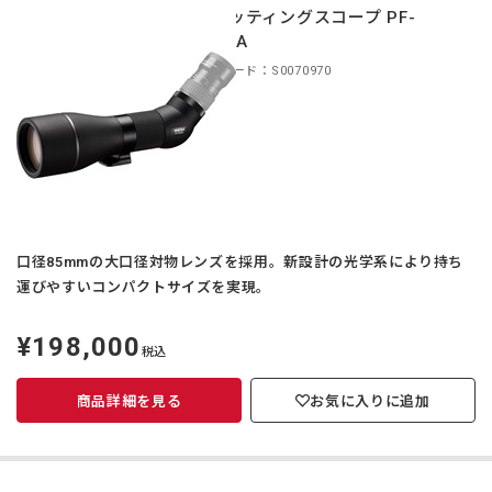
スポッティングスコープ PF-
85EDA
商品コード：S0070970
口径85mmの大口径対物レンズを採用。新設計の光学系により持ち
運びやすいコンパクトサイズを実現。
¥198,000
定
税込
価
商品詳細を見る
お気に入りに追加