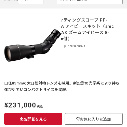
選
選
択
択
中
中
スポッティングスコープ PF-
85EDA アイピースキット（smc
PENTAX ズームアイピース 8-
24mm付）
商品コード：S0070971
口径85mmの大口径対物レンズを採用。新設計の光学系により持ち
運びやすいコンパクトサイズを実現。
¥231,000
定
税込
価
商品詳細を見る
お気に入りに追加