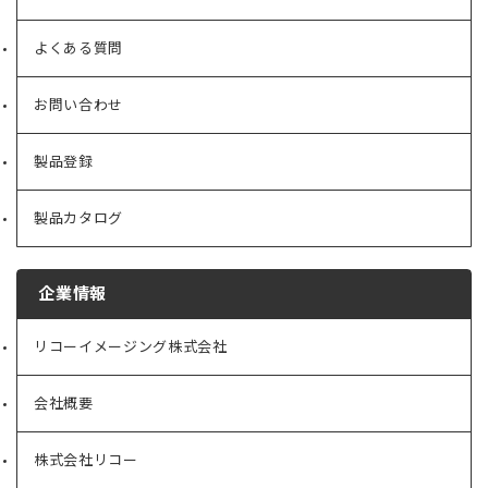
よくある質問
お問い合わせ
製品登録
製品カタログ
企業情報
リコーイメージング株式会社
（新
し
い
会社概要
（新
タ
し
ブ
い
で
株式会社リコー
（新
タ
開
し
ブ