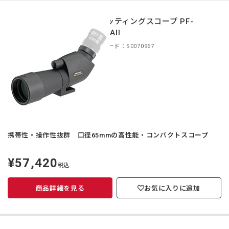
スポッティングスコープ PF-
65EDAII
商品コード：S0070967
携帯性・操作性抜群 口径65mmの高性能・コンパクトスコープ
¥57,420
定
税込
価
商品詳細を見る
お気に入りに追加