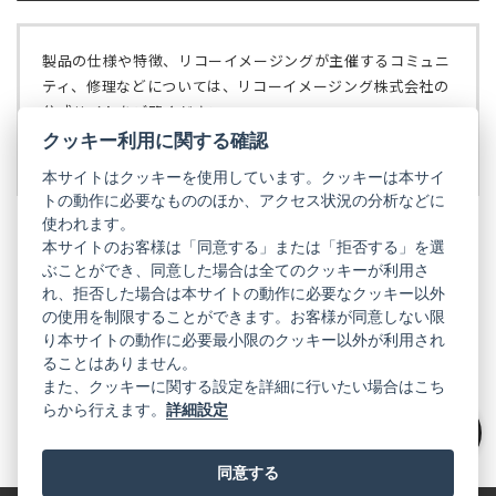
く）
い
で
タ
開
ブ
く）
製品の仕様や特徴、リコーイメージングが主催するコミュニ
で
ティ、修理などについては、リコーイメージング株式会社の
開
公式サイトをご覧ください。
く）
クッキー利用に関する確認
リコーイメージング株式会社の公式サイト
（新
し
本サイトはクッキーを使用しています。クッキーは本サイ
い
トの動作に必要なもののほか、アクセス状況の分析などに
タ
使われます。
ブ
本サイトのお客様は「同意する」または「拒否する」を選
で
ぶことができ、同意した場合は全てのクッキーが利用さ
PENTAX
開
れ、拒否した場合は本サイトの動作に必要なクッキー以外
く）
PENTAX
PENTAX
PENTAX
PENTAX
PENTAX
の使用を制限することができます。お客様が同意しない限
の
の
の
の
の
り本サイトの動作に必要最小限のクッキー以外が利用され
公
公
公
公
公
式
式
式
式
式
ることはありません。
GR
LINE（新
X（新
Instagram（新
Facebook（新
YouTube（新
また、クッキーに関する設定を詳細に行いたい場合はこち
し
し
し
し
し
らから行えます。
詳細設定
い
い
い
い
い
GR
GR
GR
GR
GR
タ
の
タ
の
タ
の
タ
の
タ
の
ブ
公
ブ
公
ブ
公
ブ
公
ブ
公
絞り込み
で
式
で
式
で
式
で
式
で
式
同意する
開
LINE（新
開
X（新
開
Instagram（新
開
Facebook（新
開
YouTube（新
く）
し
く）
し
く）
し
く）
し
く）
し