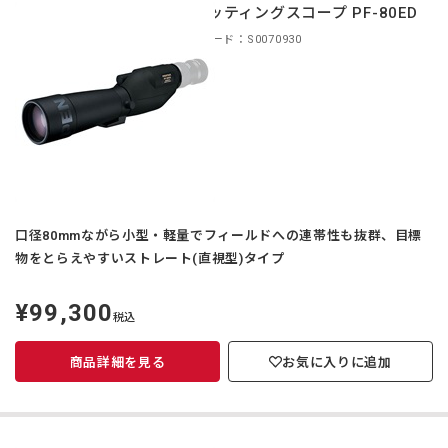
スポッティングスコープ PF-80ED
商品コード：S0070930
口径80mmながら小型・軽量でフィールドへの連帯性も抜群、目標
物をとらえやすいストレート(直視型)タイプ
¥99,300
定
税込
価
商品詳細を見る
お気に入りに追加