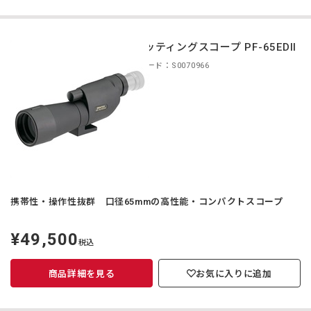
スポッティングスコープ PF-65EDII
商品コード：S0070966
携帯性・操作性抜群 口径65mmの高性能・コンパクトスコープ
¥49,500
定
税込
価
商品詳細を見る
お気に入りに追加