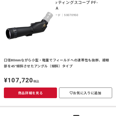
スポッティングスコープ PF-
80EDA
商品コード：S0070950
口径80mmながら小型・軽量でフィールドへの連帯性も抜群、接眼
部を45°傾斜させたアングル（傾斜）タイプ
¥107,720
定
税込
価
商品詳細を見る
お気に入りに追加