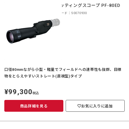
スポッティングスコープ PF-80ED
商品コード：S0070930
口径80mmながら小型・軽量でフィールドへの連帯性も抜群、目標
物をとらえやすいストレート(直視型)タイプ
¥99,300
定
税込
価
商品詳細を見る
お気に入りに追加