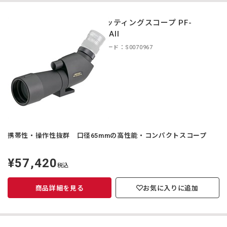
スポッティングスコープ PF-
65EDAII
商品コード：S0070967
携帯性・操作性抜群 口径65mmの高性能・コンパクトスコープ
¥57,420
定
税込
価
商品詳細を見る
お気に入りに追加