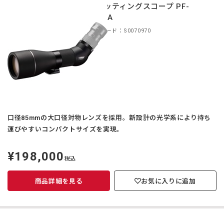
スポッティングスコープ PF-
85EDA
商品コード：S0070970
口径85mmの大口径対物レンズを採用。新設計の光学系により持ち
運びやすいコンパクトサイズを実現。
¥198,000
定
税込
価
商品詳細を見る
お気に入りに追加