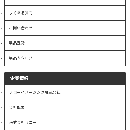
よくある質問
お問い合わせ
製品登録
製品カタログ
企業情報
リコーイメージング株式会社
（新
し
い
会社概要
（新
タ
し
ブ
い
で
株式会社リコー
（新
タ
開
し
ブ