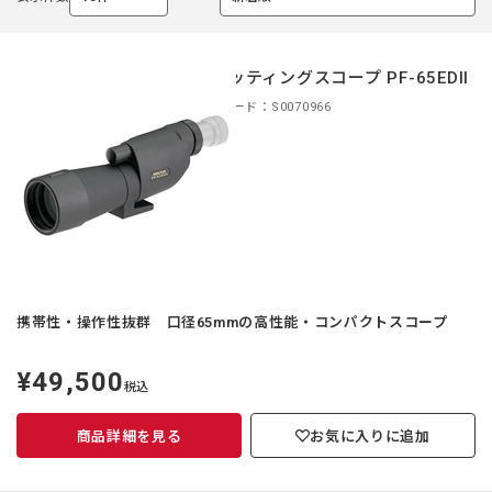
選
選
択
択
中
中
スポッティングスコープ PF-65EDII
商品コード：S0070966
携帯性・操作性抜群 口径65mmの高性能・コンパクトスコープ
¥49,500
定
税込
価
商品詳細を見る
お気に入りに追加