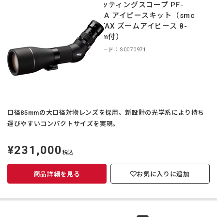
スポッティングスコープ PF-
85EDA アイピースキット（smc
PENTAX ズームアイピース 8-
24mm付）
商品コード：S0070971
口径85mmの大口径対物レンズを採用。新設計の光学系により持ち
運びやすいコンパクトサイズを実現。
¥231,000
定
税込
価
商品詳細を見る
お気に入りに追加