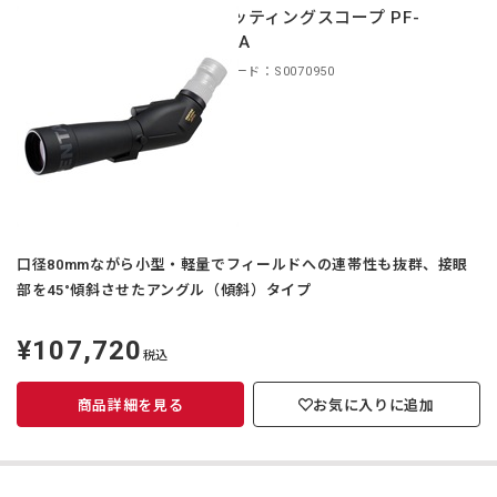
スポッティングスコープ PF-
80EDA
商品コード：S0070950
口径80mmながら小型・軽量でフィールドへの連帯性も抜群、接眼
部を45°傾斜させたアングル（傾斜）タイプ
¥107,720
定
税込
価
商品詳細を見る
お気に入りに追加