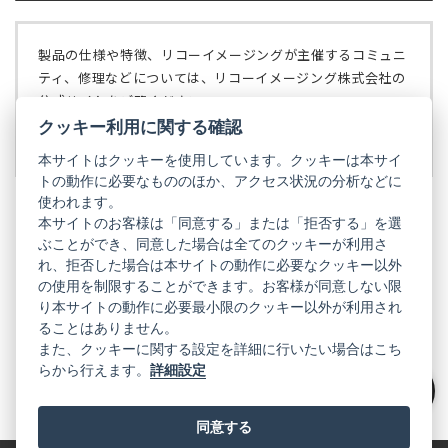
く）
い
で
タ
開
ブ
く）
製品の仕様や特徴、リコーイメージングが主催するコミュニ
で
ティ、修理などについては、リコーイメージング株式会社の
開
公式サイトをご覧ください。
く）
クッキー利用に関する確認
リコーイメージング株式会社の公式サイト
（新
し
本サイトはクッキーを使用しています。クッキーは本サイ
い
トの動作に必要なもののほか、アクセス状況の分析などに
タ
使われます。
ブ
本サイトのお客様は「同意する」または「拒否する」を選
で
ぶことができ、同意した場合は全てのクッキーが利用さ
PENTAX
開
れ、拒否した場合は本サイトの動作に必要なクッキー以外
く）
PENTAX
PENTAX
PENTAX
PENTAX
PENTAX
の使用を制限することができます。お客様が同意しない限
の
の
の
の
の
り本サイトの動作に必要最小限のクッキー以外が利用され
公
公
公
公
公
式
式
式
式
式
ることはありません。
GR
LINE（新
X（新
Instagram（新
Facebook（新
YouTube（新
また、クッキーに関する設定を詳細に行いたい場合はこち
し
し
し
し
し
らから行えます。
詳細設定
い
い
い
い
い
GR
GR
GR
GR
GR
タ
の
タ
の
タ
の
タ
の
タ
の
ブ
公
ブ
公
ブ
公
ブ
公
ブ
公
絞り込み
で
式
で
式
で
式
で
式
で
式
同意する
開
LINE（新
開
X（新
開
Instagram（新
開
Facebook（新
開
YouTube（新
く）
し
く）
し
く）
し
く）
し
く）
し