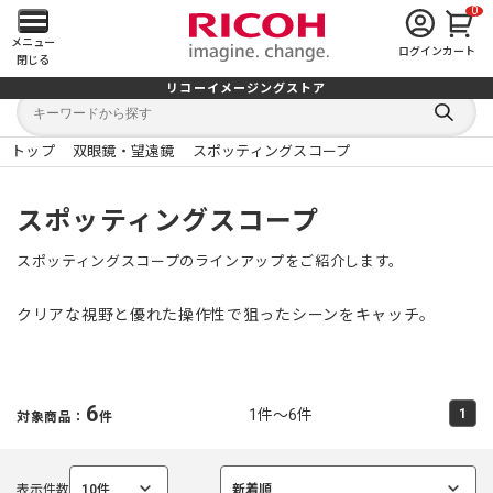
0
メ
メニュー
ログイン
カート
閉じる
イ
リコーイメージングストア
キ
キ
ン
ー
ー
検
ワ
ワ
索
ー
ー
トップ
双眼鏡・望遠鏡
スポッティングスコープ
す
メ
ド
ド
る
検
か
索
ら
ニ
スポッティングスコープ
探
す
ュ
スポッティングスコープのラインアップをご紹介します。
ー
クリアな視野と優れた操作性で狙ったシーンをキャッチ。
を
開
6
1件～6件
1
対象商品：
件
く
表示件数
10件
新着順