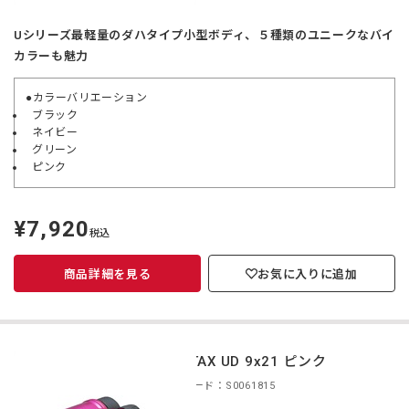
Uシリーズ最軽量のダハタイプ小型ボディ、５種類のユニークなバイ
カラーも魅力
●カラーバリエーション
ブラック
ネイビー
グリーン
ピンク
¥7,920
定
税込
価
商品詳細を見る
お気に入りに追加
PENTAX UD 9x21 ピンク
商品コード：S0061815