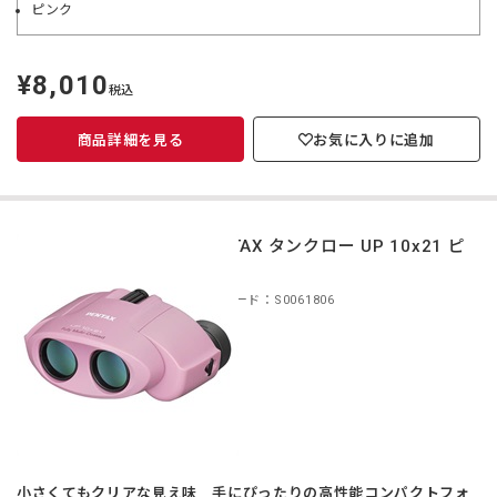
ピンク
¥8,010
定
税込
価
商品詳細を見る
お気に入りに追加
PENTAX タンクロー UP 10x21 ピ
ンク
商品コード：S0061806
小さくてもクリアな見え味 手にぴったりの高性能コンパクトフォ