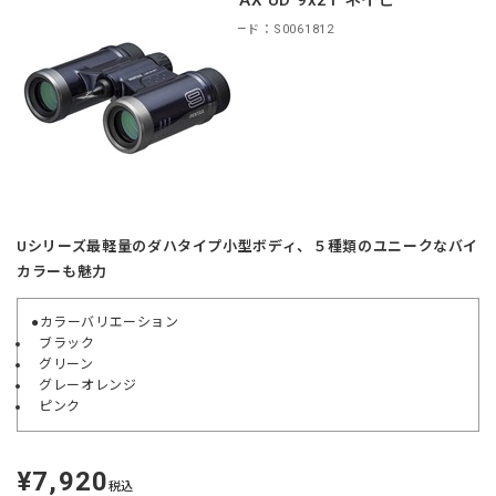
PENTAX UD 9x21 ネイビー
商品コード：S0061812
Uシリーズ最軽量のダハタイプ小型ボディ、５種類のユニークなバイ
カラーも魅力
●カラーバリエーション
ブラック
グリーン
グレーオレンジ
ピンク
¥7,920
定
税込
価