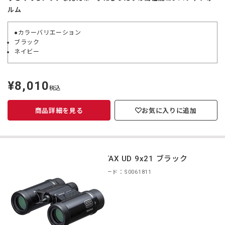
ルム
●カラーバリエーション
ブラック
ネイビー
¥8,010
定
税込
価
商品詳細を見る
お気に入りに追加
PENTAX UD 9x21 ブラック
商品コード：S0061811