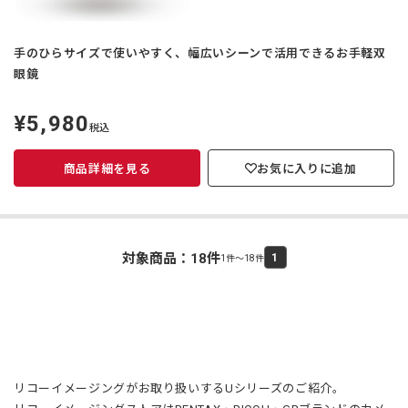
手のひらサイズで使いやすく、幅広いシーンで活用できるお手軽双
眼鏡
¥5,980
定
税込
価
商品詳細を見る
お気に入りに追加
対象商品：
18
件
1
1件～18件
リコーイメージングがお取り扱いするUシリーズのご紹介。