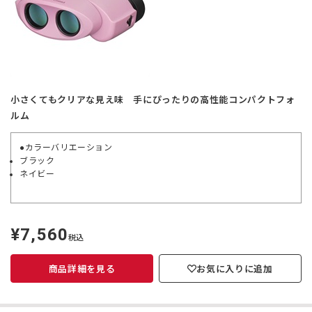
小さくてもクリアな見え味 手にぴったりの高性能コンパクトフォ
ルム
●カラーバリエーション
ブラック
ネイビー
¥7,560
定
税込
価
商品詳細を見る
お気に入りに追加