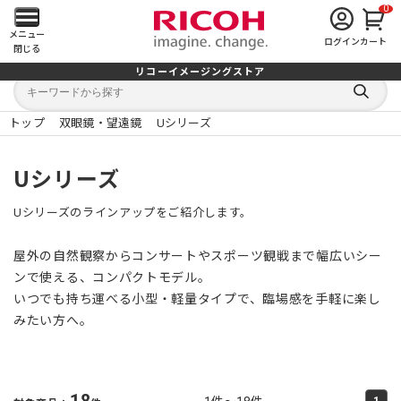
0
メ
メニュー
ログイン
カート
閉じる
イ
リコーイメージングストア
キ
キ
ン
ー
ー
検
ワ
ワ
索
ー
ー
トップ
双眼鏡・望遠鏡
Uシリーズ
す
メ
ド
ド
る
検
か
索
ら
ニ
Uシリーズ
探
す
ュ
Uシリーズのラインアップをご紹介します。
ー
屋外の自然観察からコンサートやスポーツ観戦まで幅広いシー
を
ンで使える、コンパクトモデル。
いつでも持ち運べる小型・軽量タイプで、臨場感を手軽に楽し
開
みたい方へ。
く
18
1