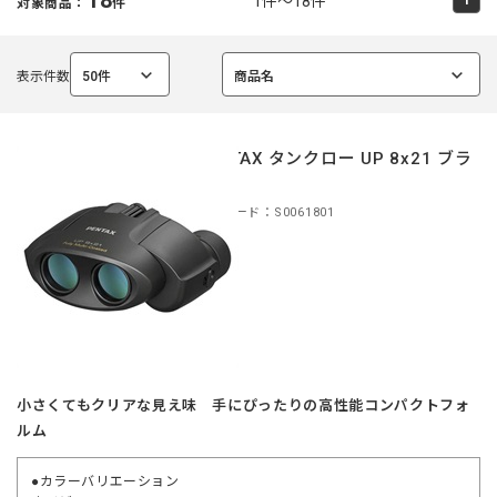
1件～18件
対象商品：
件
表示件数
50件
商品名
選
選
択
択
中
中
PENTAX タンクロー UP 8x21 ブラ
ック
商品コード：S0061801
小さくてもクリアな見え味 手にぴったりの高性能コンパクトフォ
ルム
●カラーバリエーション