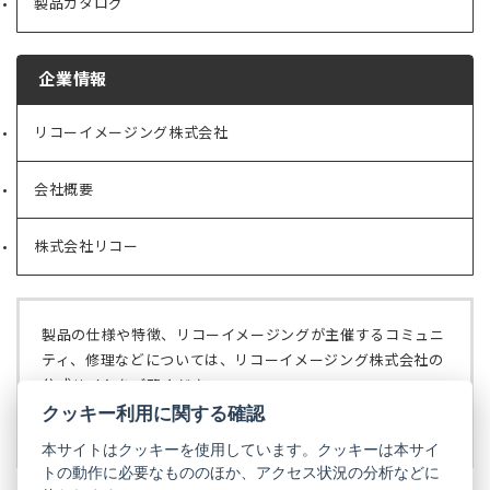
製品カタログ
企業情報
リコーイメージング株式会社
（新
し
い
会社概要
（新
タ
し
ブ
い
で
株式会社リコー
（新
タ
開
し
ブ
く）
い
で
タ
開
ブ
く）
製品の仕様や特徴、リコーイメージングが主催するコミュニ
で
ティ、修理などについては、リコーイメージング株式会社の
開
公式サイトをご覧ください。
く）
クッキー利用に関する確認
リコーイメージング株式会社の公式サイト
（新
し
本サイトはクッキーを使用しています。クッキーは本サイ
い
トの動作に必要なもののほか、アクセス状況の分析などに
タ