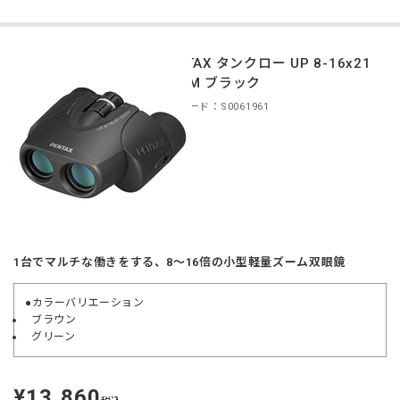
PENTAX タンクロー UP 8-16x21
ZOOM ブラック
商品コード：S0061961
1台でマルチな働きをする、8〜16倍の小型軽量ズーム双眼鏡
●カラーバリエーション
ブラウン
グリーン
¥13,860
定