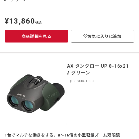
グリーン
¥13,860
定
税込
価
商品詳細を見る
お気に入りに追加
PENTAX タンクロー UP 8-16x21
ZOOM グリーン
商品コード：S0061963
1台でマルチな働きをする、8～16倍の小型軽量ズーム双眼鏡