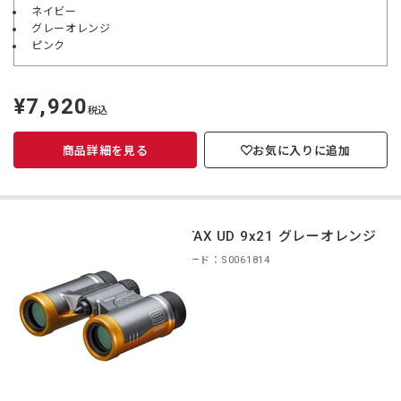
ネイビー
グレーオレンジ
ピンク
¥7,920
定
税込
価
商品詳細を見る
お気に入りに追加
PENTAX UD 9x21 グレーオレンジ
商品コード：S0061814