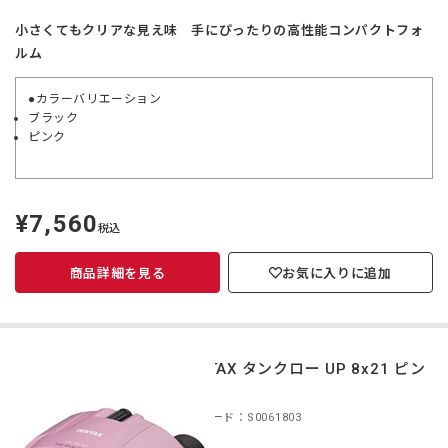
小さくてもクリアな見え味 手にぴったりの高性能コンパクトフォ
ルム
●カラーバリエーション
ブラック
ピンク
¥7,560
定
税込
価
商品詳細を見る
お気に入りに追加
PENTAX タンクロー UP 8x21 ピン
ク
商品コード：S0061803