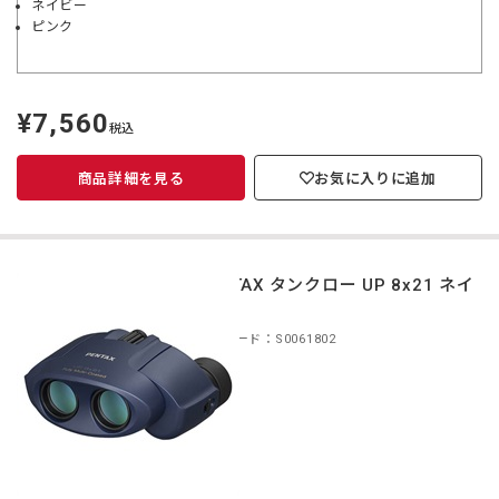
ネイビー
ピンク
¥7,560
定
税込
価
商品詳細を見る
お気に入りに追加
PENTAX タンクロー UP 8x21 ネイ
ビー
商品コード：S0061802