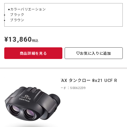
●カラーバリエーション
ブラック
ブラウン
¥13,860
定
税込
価
商品詳細を見る
お気に入りに追加
PENTAX タンクロー 8x21 UCF R
商品コード：S0062239