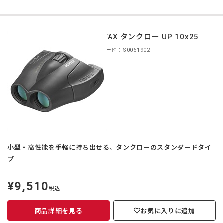
PENTAX タンクロー UP 10x25
商品コード：S0061902
小型・高性能を手軽に持ち出せる、タンクローのスタンダードタイ
プ
¥9,510
定
税込
価
商品詳細を見る
お気に入りに追加