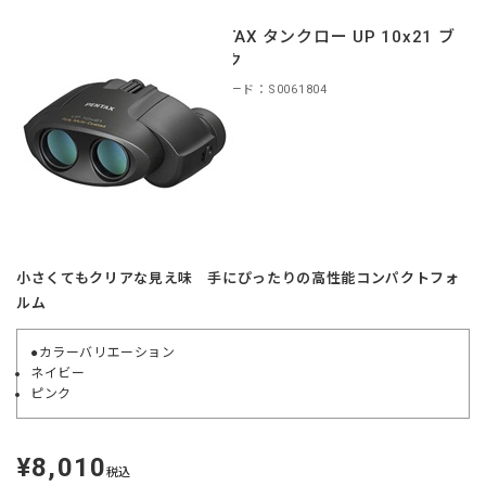
PENTAX タンクロー UP 10x21 ブ
ラック
商品コード：S0061804
小さくてもクリアな見え味 手にぴったりの高性能コンパクトフォ
ルム
●カラーバリエーション
ネイビー
ピンク
¥8,010
定
税込
価