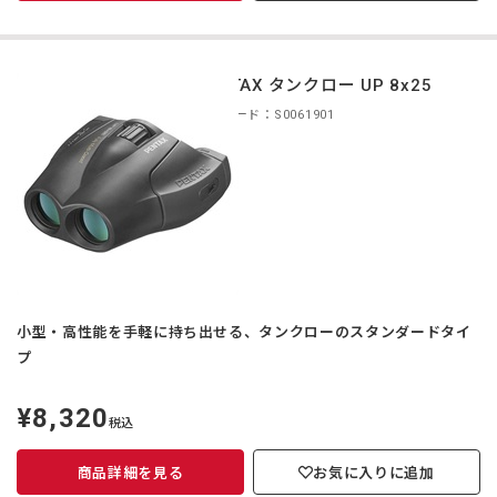
PENTAX タンクロー UP 8x25
商品コード：S0061901
小型・高性能を手軽に持ち出せる、タンクローのスタンダードタイ
プ
¥8,320
定
税込
価
商品詳細を見る
お気に入りに追加