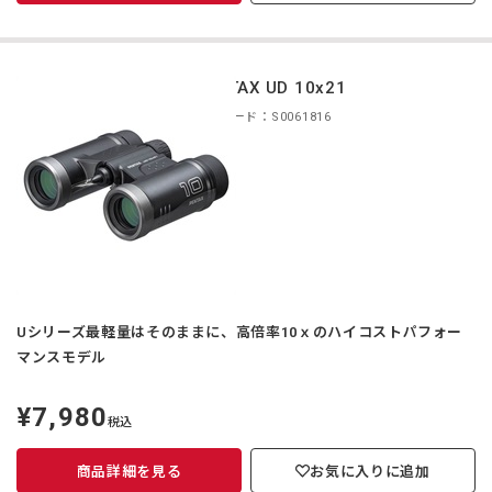
PENTAX UD 10x21
商品コード：S0061816
Uシリーズ最軽量はそのままに、高倍率10ｘのハイコストパフォー
マンスモデル
¥7,980
定
税込
価
商品詳細を見る
お気に入りに追加