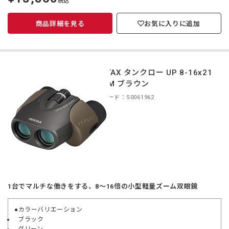
税込
価
商品詳細を見る
お気に入りに追加
PENTAX タンクロー UP 8-16x21
ZOOM ブラウン
商品コード：S0061962
1台でマルチな働きをする、8〜16倍の小型軽量ズーム双眼鏡
●カラーバリエーション
ブラック