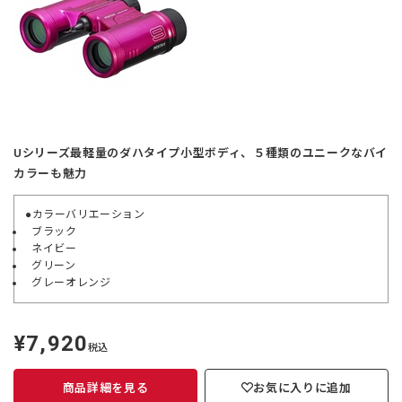
Uシリーズ最軽量のダハタイプ小型ボディ、５種類のユニークなバイ
カラーも魅力
●カラーバリエーション
ブラック
ネイビー
グリーン
グレーオレンジ
¥7,920
定
税込
価
商品詳細を見る
お気に入りに追加