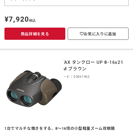
¥7,920
定
税込
価
商品詳細を見る
お気に入りに追加
PENTAX タンクロー UP 8-16x21
ZOOM ブラウン
商品コード：S0061962
1台でマルチな働きをする、8〜16倍の小型軽量ズーム双眼鏡