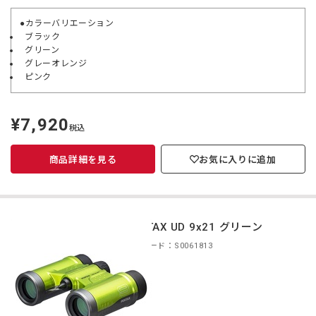
●カラーバリエーション
ブラック
グリーン
グレーオレンジ
ピンク
¥7,920
定
税込
価
商品詳細を見る
お気に入りに追加
PENTAX UD 9x21 グリーン
商品コード：S0061813