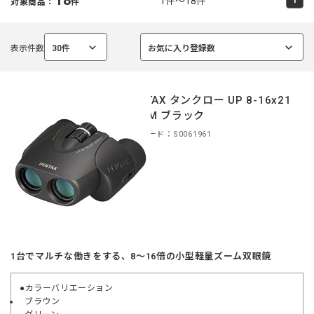
1件～18件
対象商品：
件
表示件数
30件
お気に入り登録数
選
選
択
択
中
中
PENTAX タンクロー UP 8-16x21
ZOOM ブラック
商品コード：S0061961
1台でマルチな働きをする、8〜16倍の小型軽量ズーム双眼鏡
●カラーバリエーション
ブラウン