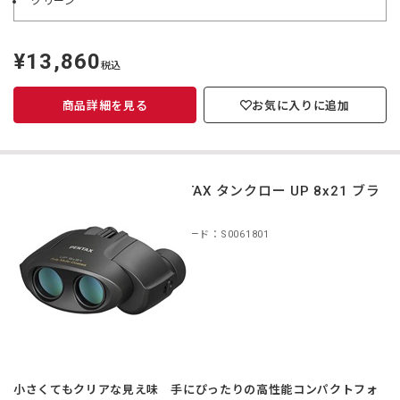
グリーン
¥13,860
定
税込
価
商品詳細を見る
お気に入りに追加
PENTAX タンクロー UP 8x21 ブラ
ック
商品コード：S0061801
小さくてもクリアな見え味 手にぴったりの高性能コンパクトフォ