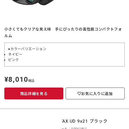
小さくてもクリアな見え味 手にぴったりの高性能コンパクトフォ
ルム
●カラーバリエーション
ネイビー
ピンク
¥8,010
定
税込
価
商品詳細を見る
お気に入りに追加
PENTAX UD 9x21 ブラック
商品コード：S0061811