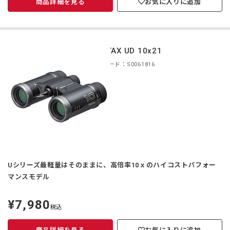
商品詳細を見る
お気に入りに追加
PENTAX UD 10x21
商品コード：S0061816
Uシリーズ最軽量はそのままに、高倍率10ｘのハイコストパフォー
マンスモデル
¥7,980
定
税込
価