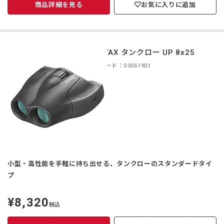
商品詳細を見る
お気に入りに追加
PENTAX タンクロー UP 8x25
商品コード：S0061901
小型・高性能を手軽に持ち出せる、タンクローのスタンダードタイ
プ
¥8,320
定
税込
価