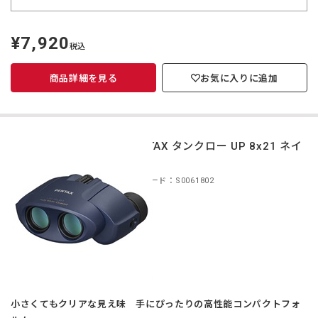
¥7,920
定
税込
価
商品詳細を見る
お気に入りに追加
PENTAX タンクロー UP 8x21 ネイ
ビー
商品コード：S0061802
小さくてもクリアな見え味 手にぴったりの高性能コンパクトフォ