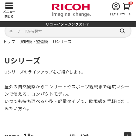
0
メ
メニュー
ログイン
カート
閉じる
イ
リコーイメージングストア
キ
キ
ン
ー
ー
検
ワ
ワ
索
ー
ー
トップ
双眼鏡・望遠鏡
Uシリーズ
す
メ
ド
ド
る
検
か
索
ら
ニ
Uシリーズ
探
す
ュ
Uシリーズのラインアップをご紹介します。
ー
屋外の自然観察からコンサートやスポーツ観戦まで幅広いシー
を
ンで使える、コンパクトモデル。
いつでも持ち運べる小型・軽量タイプで、臨場感を手軽に楽し
開
みたい方へ。
く
18
1