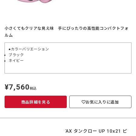
小さくてもクリアな見え味 手にぴったりの高性能コンパクトフォ
ルム
●カラーバリエーション
ブラック
ネイビー
¥7,560
定
税込
価
商品詳細を見る
お気に入りに追加
PENTAX タンクロー UP 10x21 ピ