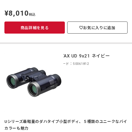
¥8,010
定
税込
価
商品詳細を見る
お気に入りに追加
PENTAX UD 9x21 ネイビー
商品コード：S0061812
Uシリーズ最軽量のダハタイプ小型ボディ、５種類のユニークなバイ
カラーも魅力