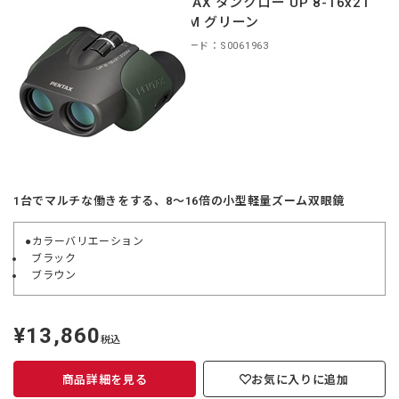
PENTAX タンクロー UP 8-16x21
ZOOM グリーン
商品コード：S0061963
1台でマルチな働きをする、8～16倍の小型軽量ズーム双眼鏡
●カラーバリエーション
ブラック
ブラウン
¥13,860
定
税込
価
商品詳細を見る
お気に入りに追加