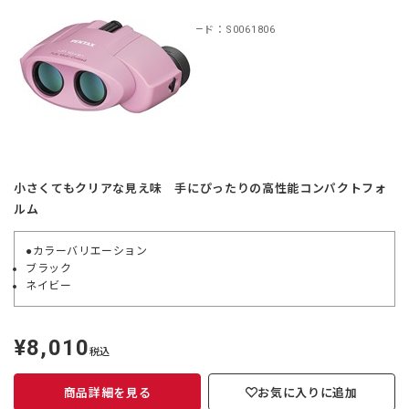
ンク
商品コード：S0061806
小さくてもクリアな見え味 手にぴったりの高性能コンパクトフォ
ルム
●カラーバリエーション
ブラック
ネイビー
¥8,010
定
税込
価
商品詳細を見る
お気に入りに追加