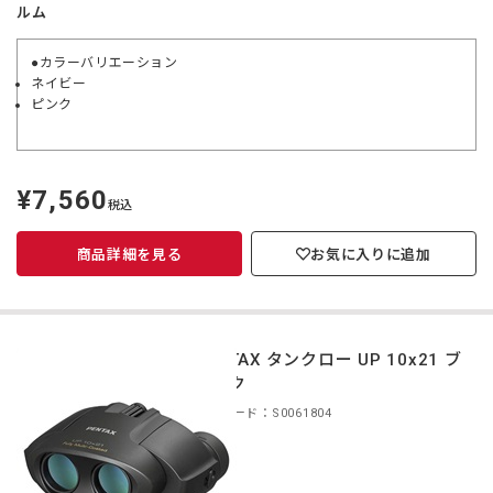
ルム
●カラーバリエーション
ネイビー
ピンク
¥7,560
定
税込
価
商品詳細を見る
お気に入りに追加
PENTAX タンクロー UP 10x21 ブ
ラック
商品コード：S0061804