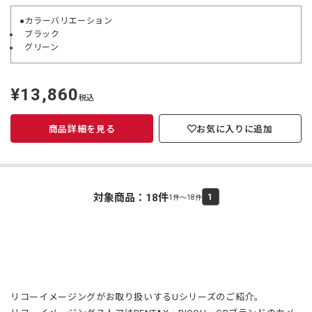
●カラーバリエーション
ブラック
グリーン
¥13,860
定
税込
価
商品詳細を見る
お気に入りに追加
対象商品：
18
件
1
1件～18件
リコーイメージングがお取り扱いするUシリーズのご紹介。