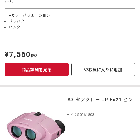
ルム
●カラーバリエーション
ブラック
ピンク
¥7,560
定
税込
価
商品詳細を見る
お気に入りに追加
PENTAX タンクロー UP 8x21 ピン
ク
商品コード：S0061803