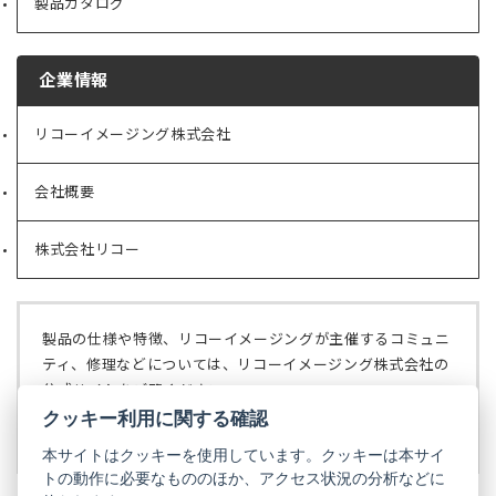
製品カタログ
企業情報
リコーイメージング株式会社
（新
し
い
会社概要
（新
タ
し
ブ
い
で
株式会社リコー
（新
タ
開
し
ブ
く）
い
で
タ
開
ブ
く）
製品の仕様や特徴、リコーイメージングが主催するコミュニ
で
ティ、修理などについては、リコーイメージング株式会社の
開
公式サイトをご覧ください。
く）
クッキー利用に関する確認
リコーイメージング株式会社の公式サイト
（新
し
本サイトはクッキーを使用しています。クッキーは本サイ
い
トの動作に必要なもののほか、アクセス状況の分析などに
タ