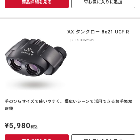
商品詳細を見る
お気に入りに追加
PENTAX タンクロー 8x21 UCF R
商品コード：S0062239
手のひらサイズで使いやすく、幅広いシーンで活用できるお手軽双
眼鏡
¥5,980
定
税込
価