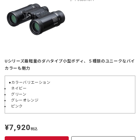
Uシリーズ最軽量のダハタイプ小型ボディ、５種類のユニークなバイ
カラーも魅力
●カラーバリエーション
ネイビー
グリーン
グレーオレンジ
ピンク
¥7,920
定
税込
価