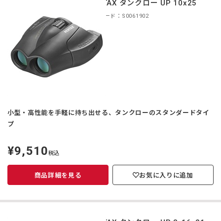
PENTAX タンクロー UP 10x25
商品コード：S0061902
小型・高性能を手軽に持ち出せる、タンクローのスタンダードタイ
プ
¥9,510
定
税込
価
商品詳細を見る
お気に入りに追加