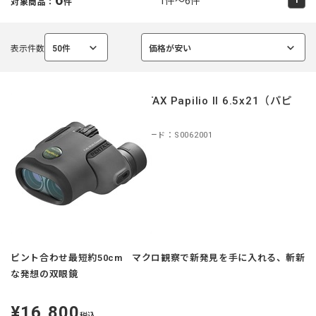
1件～6件
対象商品：
件
表示件数
50件
価格が安い
選
選
択
択
中
中
PENTAX Papilio II 6.5x21（パピ
リオ）
商品コード：S0062001
ピント合わせ最短約50cm マクロ観察で新発見を手に入れる、斬新
な発想の双眼鏡
¥16,800
定
税込