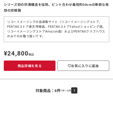
シリーズ初の防滴構造を採用、ピント合わせ最短約50cmの斬新な発
想の双眼鏡
リコーイメージングの各直販サイト（リコーイメージングストア、
PENTAXストア楽天市場店、PENTAXストアYahoo!ショッピング店、
リコーイメージングストアAmazon店）およびPENTAXクラブハウス
のみでのお取り扱いです。
¥24,800
定
税込
価
商品詳細を見る
お気に入りに追加
対象商品：
6
件
1
1件～6件