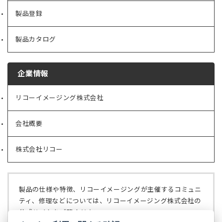
製品登録
製品カタログ
企業情報
リコーイメージング株式会社
（新
し
い
会社概要
（新
タ
し
ブ
い
で
株式会社リコー
（新
タ
開
し
ブ
く）
い
で
タ
開
ブ
く）
製品の仕様や特徴、リコーイメージングが主催するコミュニ
で
ティ、修理などについては、リコーイメージング株式会社の
開
公式サイトをご覧ください。
く）