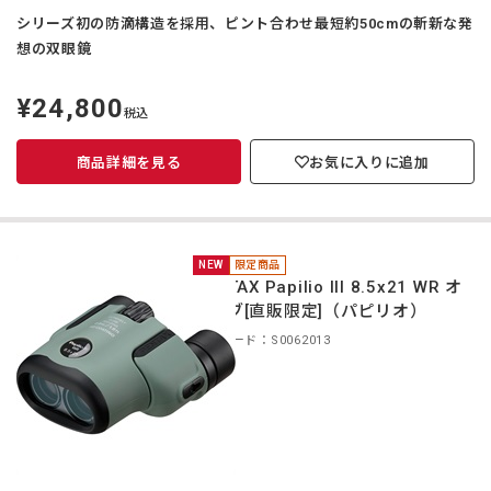
シリーズ初の防滴構造を採用、ピント合わせ最短約50cmの斬新な発
想の双眼鏡
¥24,800
定
税込
価
商品詳細を見る
お気に入りに追加
NEW
限定商品
PENTAX Papilio III 8.5x21 WR オ
リーブ[直販限定]（パピリオ）
商品コード：S0062013