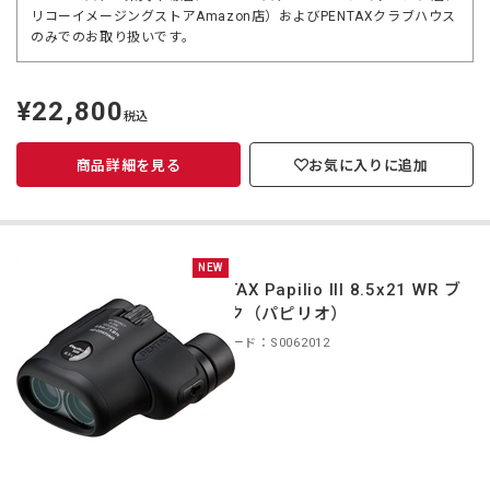
リコーイメージングストアAmazon店）およびPENTAXクラブハウス
のみでのお取り扱いです。
¥22,800
定
税込
価
商品詳細を見る
お気に入りに追加
NEW
PENTAX Papilio III 8.5x21 WR ブ
ラック（パピリオ）
商品コード：S0062012