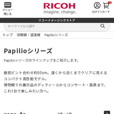
0
メ
メニュー
ログイン
カート
閉じる
イ
リコーイメージングストア
キ
キ
ン
ー
ー
検
ワ
ワ
索
ー
ー
トップ
双眼鏡・望遠鏡
Papilioシリーズ
す
メ
ド
ド
る
検
か
索
ら
ニ
Papilioシリーズ
探
す
ュ
Papilioシリーズのラインアップをご紹介します。
ー
最短ピント合わせ約50cm。遠くから近くまでクリアに見える
を
コンパクト高性能モデル。
博物館での展示品のディティールからコンサート・風景まで、
開
これ1台で楽しみたい方へ。
く
6
1