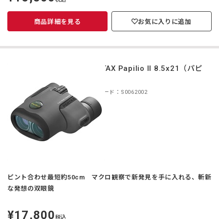
価
商品詳細を見る
お気に入りに追加
PENTAX Papilio II 8.5x21（パピ
リオ）
商品コード：S0062002
ピント合わせ最短約50cm マクロ観察で新発見を手に入れる、斬新
な発想の双眼鏡
¥17,800
定
税込