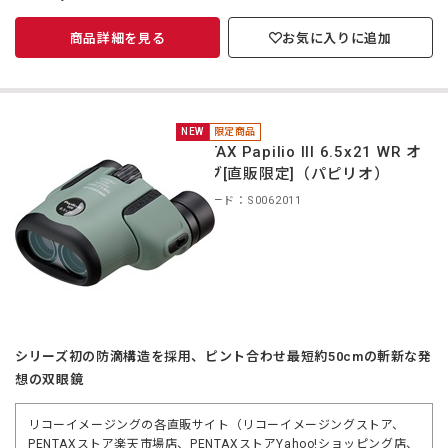
商品詳細を見る
お気に入りに追加
NEW
限定商品
PENTAX Papilio III 6.5x21 WR オ
リーブ[直販限定]（パピリオ）
商品コード：S0062011
シリーズ初の防滴構造を採用、ピント合わせ最短約50cmの斬新な発
想の双眼鏡
リコーイメージングの各直販サイト（リコーイメージングストア、
PENTAXストア楽天市場店、PENTAXストアYahoo!ショッピング店、