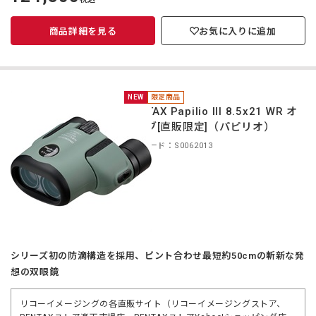
価
商品詳細を見る
お気に入りに追加
NEW
限定商品
PENTAX Papilio III 8.5x21 WR オ
リーブ[直販限定]（パピリオ）
商品コード：S0062013
シリーズ初の防滴構造を採用、ピント合わせ最短約50cmの斬新な発
想の双眼鏡
リコーイメージングの各直販サイト（リコーイメージングストア、