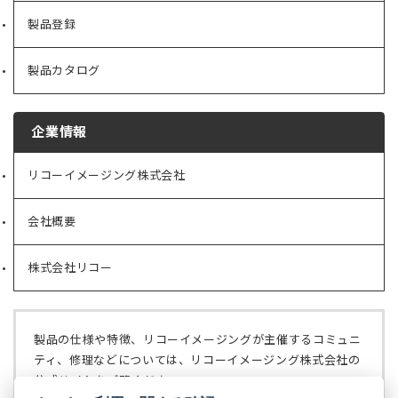
製品登録
製品カタログ
企業情報
リコーイメージング株式会社
（新
し
い
会社概要
（新
タ
し
ブ
い
で
株式会社リコー
（新
タ
開
し
ブ
く）
い
で
タ
開
ブ
く）
製品の仕様や特徴、リコーイメージングが主催するコミュニ
で
ティ、修理などについては、リコーイメージング株式会社の
開
公式サイトをご覧ください。
く）