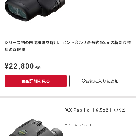
シリーズ初の防滴構造を採用、ピント合わせ最短約50cmの斬新な発
想の双眼鏡
¥22,800
定
税込
価
商品詳細を見る
お気に入りに追加
PENTAX Papilio II 6.5x21（パピ
リオ）
商品コード：S0062001