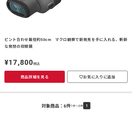
ピント合わせ最短約50cm マクロ観察で新発見を手に入れる、斬新
な発想の双眼鏡
¥17,800
定
税込
価
商品詳細を見る
お気に入りに追加
対象商品：
6
件
1
1件～6件