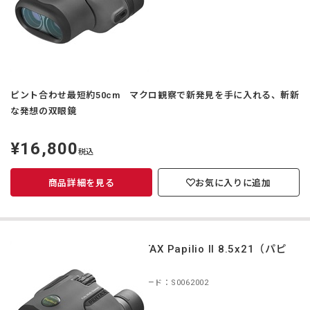
ピント合わせ最短約50cm マクロ観察で新発見を手に入れる、斬新
な発想の双眼鏡
¥16,800
定
税込
価
商品詳細を見る
お気に入りに追加
PENTAX Papilio II 8.5x21（パピ
リオ）
商品コード：S0062002