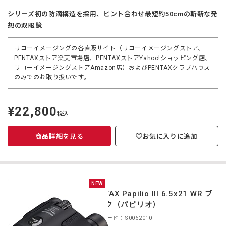
シリーズ初の防滴構造を採用、ピント合わせ最短約50cmの斬新な発
想の双眼鏡
リコーイメージングの各直販サイト（リコーイメージングストア、
PENTAXストア楽天市場店、PENTAXストアYahoo!ショッピング店、
リコーイメージングストアAmazon店）およびPENTAXクラブハウス
のみでのお取り扱いです。
¥22,800
定
税込
価
商品詳細を見る
お気に入りに追加
NEW
PENTAX Papilio III 6.5x21 WR ブ
ラック（パピリオ）
商品コード：S0062010