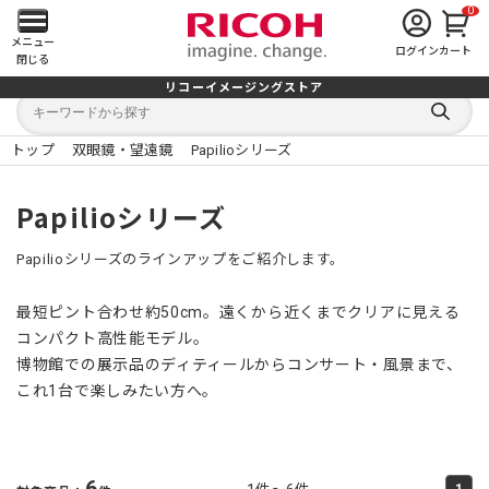
0
メ
メニュー
ログイン
カート
閉じる
イ
リコーイメージングストア
キ
キ
ン
ー
ー
検
ワ
ワ
索
ー
ー
トップ
双眼鏡・望遠鏡
Papilioシリーズ
す
メ
ド
ド
る
検
か
索
ら
ニ
Papilioシリーズ
探
す
ュ
Papilioシリーズのラインアップをご紹介します。
ー
最短ピント合わせ約50cm。遠くから近くまでクリアに見える
を
コンパクト高性能モデル。
博物館での展示品のディティールからコンサート・風景まで、
開
これ1台で楽しみたい方へ。
く
6
1