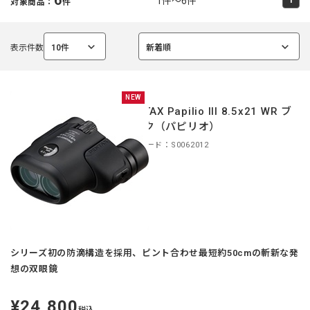
1件～6件
対象商品：
件
表示件数
10件
新着順
選
選
択
択
中
中
NEW
PENTAX Papilio III 8.5x21 WR ブ
ラック（パピリオ）
商品コード：S0062012
シリーズ初の防滴構造を採用、ピント合わせ最短約50cmの斬新な発
想の双眼鏡
¥24,800
定
税込