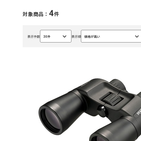
4
対象商品：
件
表示件数
30件
表示順
価格が高い
選
選
択
択
中
中