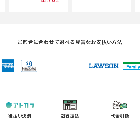
詳しく見る
ご都合に合わせて選べる
豊富なお支払い方法
ド
（新
（新
（新
（新
し
し
し
し
い
い
い
い
タ
タ
タ
タ
ブ
ブ
ブ
ブ
で
で
で
で
後払い決済
銀行振込
代金引換
開
開
開
開
く）
く）
く）
く）