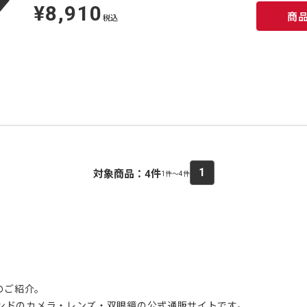
¥8,910
定
商
価
税込
1
対象商品：
4
件
1件～4件
のご紹介。
ブランドのカメラ・レンズ・双眼鏡の公式通販サイトです。