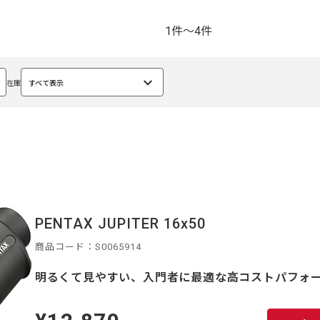
1件～4件
在庫
すべて表示
選
択
中
PENTAX JUPITER 16x50
商品コード：S0065914
明るくて見やすい、入門者に最適な高コストパフォ
定