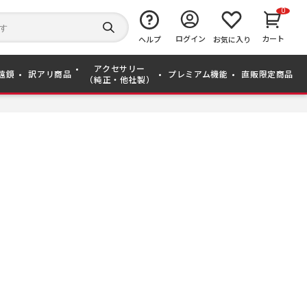
0
キ
ー
検
ログイン
カート
ワ
ヘルプ
お気に入り
索
ー
す
ド
る
アクセサリー
か
遠鏡
訳アリ商品
プレミアム機能
直販限定商品
（純正・他社製）
ら
探
す