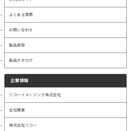
よくある質問
お問い合わせ
製品登録
製品カタログ
企業情報
リコーイメージング株式会社
（新
し
い
会社概要
（新
タ
し
ブ
い
で
株式会社リコー
（新
タ
開
し