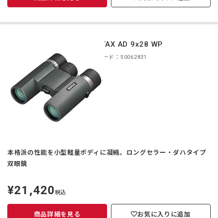
PENTAX AD 9x28 WP
商品コード：S0062831
本格派の性能を小型軽量ボディに凝縮。ロングセラー・ダハタイプ
双眼鏡
¥21,420
定
税込
価
商品詳細を見る
お気に入りに追加