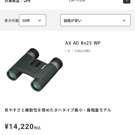
1件～5件
対象商品：
件
表示件数
50件
価格が安い
選
選
択
択
中
中
PENTAX AD 8x25 WP
商品コード：S0062881
見やすさと機動性を極めたダハタイプ最小・最軽量モデル
¥14,220
定
税込
価