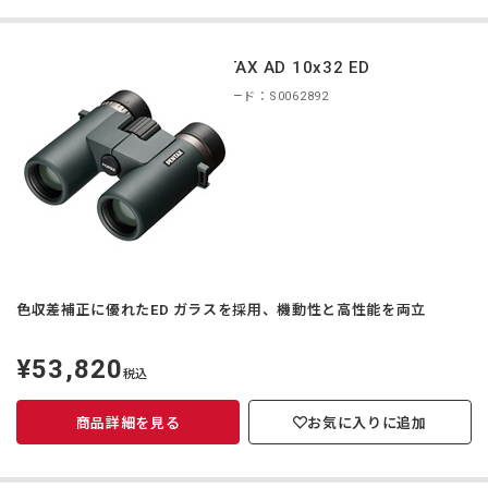
PENTAX AD 10x32 ED
商品コード：S0062892
色収差補正に優れたED ガラスを採用、機動性と高性能を両立
¥53,820
定
税込
価
商品詳細を見る
お気に入りに追加