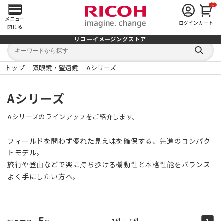
0
メ
メニュー
ログイン
カート
閉じる
イ
リコーイメージングストア
キ
キ
ン
ー
ー
検
ワ
ワ
索
ー
ー
トップ
双眼鏡・望遠鏡
Aシリーズ
す
メ
ド
ド
る
検
か
索
ら
ニ
Aシリーズ
探
す
ュ
Aシリーズのラインアップをご紹介します。
ー
フィールドを問わず優れた見え味を確保する、先進のコンパク
を
トモデル。
旅行や登山などで楽に持ち歩ける機動性と本格性能をバランス
開
よく手にしたい方へ。
く
5
1