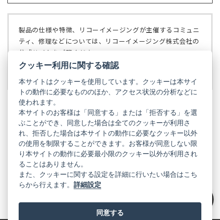
ブ
く）
い
で
タ
開
ブ
く）
製品の仕様や特徴、リコーイメージングが主催するコミュニ
で
ティ、修理などについては、リコーイメージング株式会社の
開
公式サイトをご覧ください。
く）
クッキー利用に関する確認
リコーイメージング株式会社の公式サイト
（新
し
本サイトはクッキーを使用しています。クッキーは本サイ
い
トの動作に必要なもののほか、アクセス状況の分析などに
タ
使われます。
ブ
本サイトのお客様は「同意する」または「拒否する」を選
で
ぶことができ、同意した場合は全てのクッキーが利用さ
PENTAX
開
れ、拒否した場合は本サイトの動作に必要なクッキー以外
く）
PENTAX
PENTAX
PENTAX
PENTAX
PENTAX
の使用を制限することができます。お客様が同意しない限
の
の
の
の
の
り本サイトの動作に必要最小限のクッキー以外が利用され
公
公
公
公
公
式
式
式
式
式
ることはありません。
GR
LINE（新
X（新
Instagram（新
Facebook（新
YouTube（新
また、クッキーに関する設定を詳細に行いたい場合はこち
し
し
し
し
し
らから行えます。
詳細設定
い
い
い
い
い
GR
GR
GR
GR
GR
タ
の
タ
の
タ
の
タ
の
タ
の
ブ
公
ブ
公
ブ
公
ブ
公
ブ
公
絞り込み
で
式
で
式
で
式
で
式
で
式
同意する
開
LINE（新
開
X（新
開
Instagram（新
開
Facebook（新
開
YouTube（新