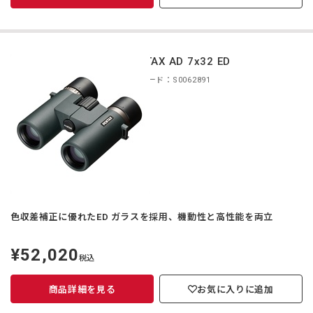
PENTAX AD 7x32 ED
商品コード：S0062891
色収差補正に優れたED ガラスを採用、機動性と高性能を両立
¥52,020
定
税込
価
商品詳細を見る
お気に入りに追加