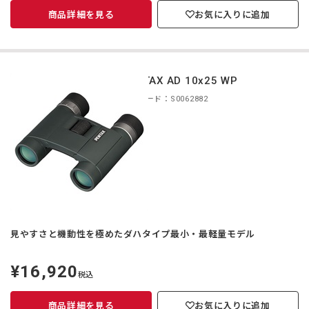
商品詳細を見る
お気に入りに追加
PENTAX AD 10x25 WP
商品コード：S0062882
見やすさと機動性を極めたダハタイプ最小・最軽量モデル
¥16,920
定
税込
価
商品詳細を見る
お気に入りに追加