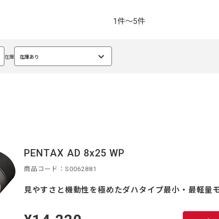
1件～5件
在庫
在庫あり
選
択
中
PENTAX AD 8x25 WP
商品コード：S0062881
見やすさと機動性を極めたダハタイプ最小・最軽量
定