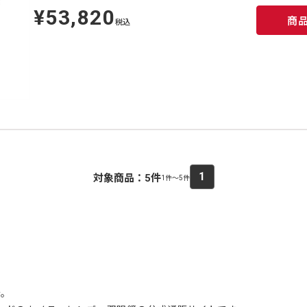
¥53,820
定
商
価
税込
1
対象商品：
5
件
1件～5件
介。