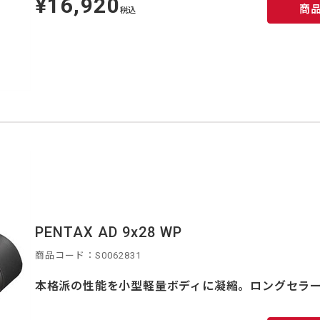
¥16,920
商
価
税込
PENTAX AD 9x28 WP
商品コード：S0062831
本格派の性能を小型軽量ボディに凝縮。ロングセラ