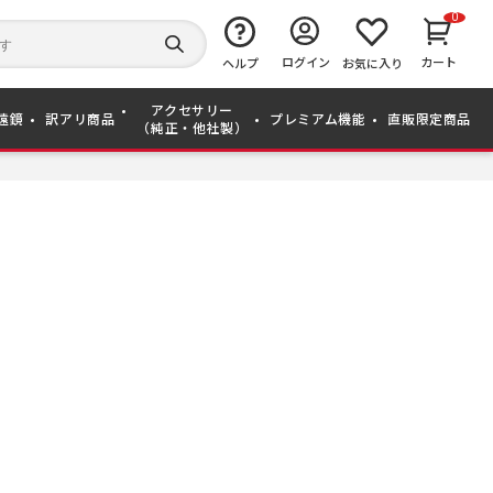
0
キ
ー
検
ログイン
カート
ワ
ヘルプ
お気に入り
索
ー
す
ド
る
アクセサリー
か
遠鏡
訳アリ商品
プレミアム機能
直販限定商品
（純正・他社製）
ら
探
す