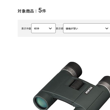
5
対象商品：
件
表示件数
40件
表示順
価格が安い
選
選
択
択
中
中