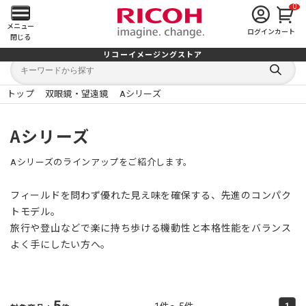
0
メ
メニュー
ログイン
カート
閉じる
イ
リコーイメージングストア
キ
キ
ン
ー
ー
検
ワ
ワ
索
ー
ー
トップ
双眼鏡・望遠鏡
Aシリーズ
す
メ
ド
ド
る
検
か
索
ら
ニ
Aシリーズ
探
す
ュ
Aシリーズのラインアップをご紹介します。
ー
フィールドを問わず優れた見え味を確保する、先進のコンパク
を
トモデル。
旅行や登山などで楽に持ち歩ける機動性と本格性能をバランス
開
よく手にしたい方へ。
く
5
1