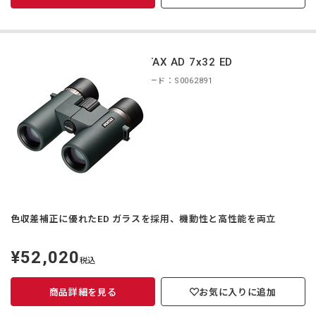
PENTAX AD 7x32 ED
商品コード：S0062891
色収差補正に優れたED ガラスを採用、機動性と高性能を両立
¥52,020
定
税込
価
商品詳細を見る
お気に入りに追加