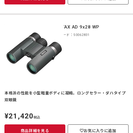
PENTAX AD 9x28 WP
商品コード：S0062831
本格派の性能を小型軽量ボディに凝縮。ロングセラー・ダハタイプ
双眼鏡
¥21,420
定
税込
価
商品詳細を見る
お気に入りに追加