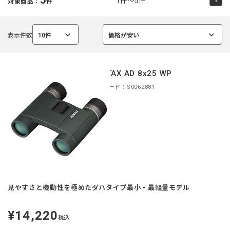
1件～5件
対象商品：
件
表示件数
10件
価格が安い
選
選
択
択
中
中
PENTAX AD 8x25 WP
商品コード：S0062881
見やすさと機動性を極めたダハタイプ最小・最軽量モデル
¥14,220
定
税込
価