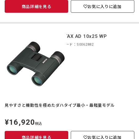
商品詳細を見る
お気に入りに追加
PENTAX AD 10x25 WP
商品コード：S0062882
見やすさと機動性を極めたダハタイプ最小・最軽量モデル
¥16,920
定
税込
価
商品詳細を見る
お気に入りに追加