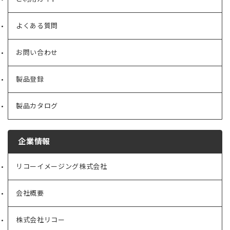
よくある質問
お問い合わせ
製品登録
製品カタログ
企業情報
リコーイメージング株式会社
（新
し
い
会社概要
（新
タ
し
ブ
い
で
株式会社リコー
（新
タ
開
し