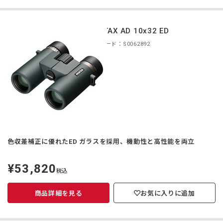
PENTAX AD 10x32 ED
商品コード：S0062892
色収差補正に優れたED ガラスを採用、機動性と高性能を両立
¥53,820
定
税込
価
商品詳細を見る
お気に入りに追加