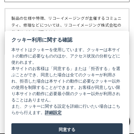
ブ
く）
い
で
タ
開
ブ
く）
製品の仕様や特徴、リコーイメージングが主催するコミュニ
で
ティ、修理などについては、リコーイメージング株式会社の
開
公式サイトをご覧ください。
く）
クッキー利用に関する確認
リコーイメージング株式会社の公式サイト
（新
し
本サイトはクッキーを使用しています。クッキーは本サイ
い
トの動作に必要なもののほか、アクセス状況の分析などに
タ
使われます。
ブ
本サイトのお客様は「同意する」または「拒否する」を選
で
ぶことができ、同意した場合は全てのクッキーが利用さ
PENTAX
開
れ、拒否した場合は本サイトの動作に必要なクッキー以外
く）
PENTAX
PENTAX
PENTAX
PENTAX
PENTAX
の使用を制限することができます。お客様が同意しない限
の
の
の
の
の
り本サイトの動作に必要最小限のクッキー以外が利用され
公
公
公
公
公
式
式
式
式
式
ることはありません。
GR
LINE（新
X（新
Instagram（新
Facebook（新
YouTube（新
また、クッキーに関する設定を詳細に行いたい場合はこち
し
し
し
し
し
らから行えます。
詳細設定
い
い
い
い
い
GR
GR
GR
GR
GR
タ
の
タ
の
タ
の
タ
の
タ
の
ブ
公
ブ
公
ブ
公
ブ
公
ブ
公
絞り込み
で
式
で
式
で
式
で
式
で
式
同意する
開
LINE（新
開
X（新
開
Instagram（新
開
Facebook（新
開
YouTube（新