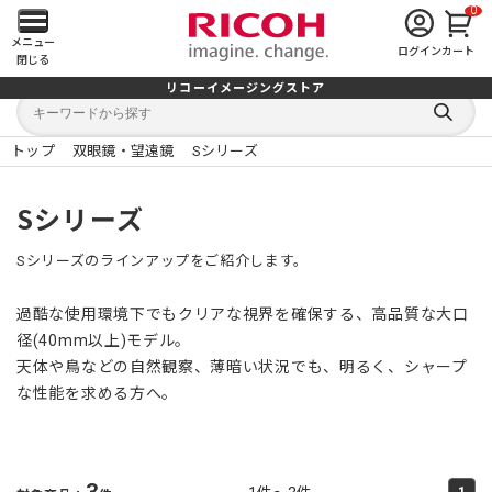
0
メ
メニュー
ログイン
カート
閉じる
イ
リコーイメージングストア
キ
キ
ン
ー
ー
検
ワ
ワ
索
ー
ー
トップ
双眼鏡・望遠鏡
Sシリーズ
す
メ
ド
ド
る
検
か
索
ら
ニ
Sシリーズ
探
す
ュ
Sシリーズのラインアップをご紹介します。
ー
過酷な使用環境下でもクリアな視界を確保する、高品質な大口
を
径(40mm以上)モデル。
天体や鳥などの自然観察、薄暗い状況でも、明るく、シャープ
開
な性能を求める方へ。
く
3
1