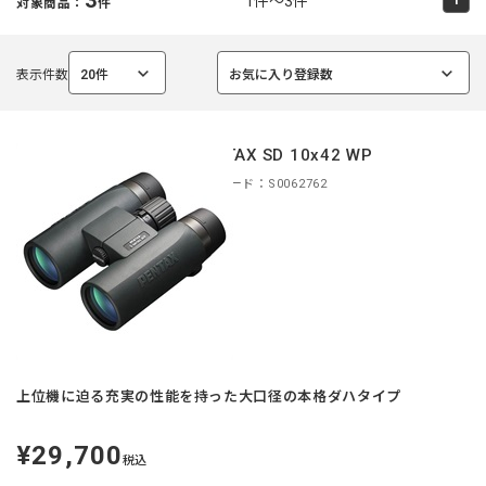
1件～3件
対象商品：
件
表示件数
20件
お気に入り登録数
選
選
択
択
中
中
PENTAX SD 10x42 WP
商品コード：S0062762
上位機に迫る充実の性能を持った大口径の本格ダハタイプ
¥29,700
定
税込
価