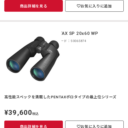
商品詳細を見る
お気に入りに追加
PENTAX SP 20x60 WP
商品コード：S0065874
高性能スペックを満載したPENTAXポロタイプの最上位シリーズ
¥39,600
定
税込
価
商品詳細を見る
お気に入りに追加