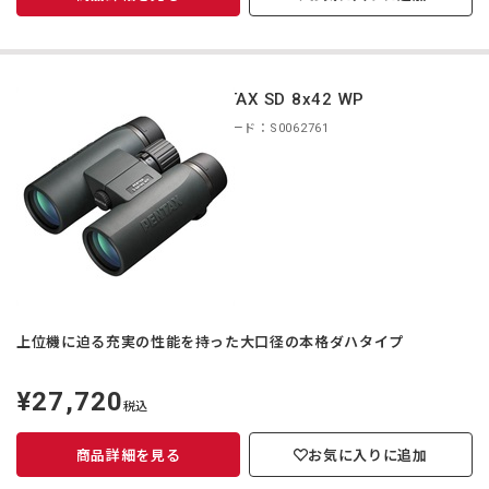
PENTAX SD 8x42 WP
商品コード：S0062761
上位機に迫る充実の性能を持った大口径の本格ダハタイプ
¥27,720
定
税込
価
商品詳細を見る
お気に入りに追加