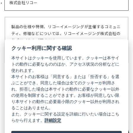
で
株式会社リコー
（新
タ
開
し
ブ
く）
い
で
タ
開
ブ
く）
製品の仕様や特徴、リコーイメージングが主催するコミュニ
で
ティ、修理などについては、リコーイメージング株式会社の
開
公式サイトをご覧ください。
く）
クッキー利用に関する確認
リコーイメージング株式会社の公式サイト
（新
し
本サイトはクッキーを使用しています。クッキーは本サイ
い
トの動作に必要なもののほか、アクセス状況の分析などに
タ
使われます。
ブ
本サイトのお客様は「同意する」または「拒否する」を選
で
ぶことができ、同意した場合は全てのクッキーが利用さ
PENTAX
開
れ、拒否した場合は本サイトの動作に必要なクッキー以外
く）
PENTAX
PENTAX
PENTAX
PENTAX
PENTAX
の使用を制限することができます。お客様が同意しない限
の
の
の
の
の
り本サイトの動作に必要最小限のクッキー以外が利用され
公
公
公
公
公
式
式
式
式
式
ることはありません。
GR
LINE（新
X（新
Instagram（新
Facebook（新
YouTube（新
また、クッキーに関する設定を詳細に行いたい場合はこち
し
し
し
し
し
らから行えます。
詳細設定
い
い
い
い
い
GR
GR
GR
GR
GR
タ
の
タ
の
タ
の
タ
の
タ
の
ブ
公
ブ
公
ブ
公
ブ
公
ブ
公
で
式
で
式
で
式
で
式
で
式