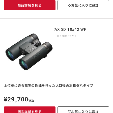
商品詳細を見る
お気に入りに追加
PENTAX SD 10x42 WP
商品コード：S0062762
上位機に迫る充実の性能を持った大口径の本格ダハタイプ
¥29,700
定
税込
価
商品詳細を見る
お気に入りに追加