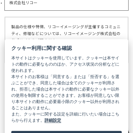
で
株式会社リコー
（新
タ
開
し
ブ
く）
い
で
タ
開
ブ
く）
製品の仕様や特徴、リコーイメージングが主催するコミュニ
で
ティ、修理などについては、リコーイメージング株式会社の
開
公式サイトをご覧ください。
く）
クッキー利用に関する確認
リコーイメージング株式会社の公式サイト
（新
し
本サイトはクッキーを使用しています。クッキーは本サイ
い
トの動作に必要なもののほか、アクセス状況の分析などに
タ
使われます。
ブ
本サイトのお客様は「同意する」または「拒否する」を選
で
ぶことができ、同意した場合は全てのクッキーが利用さ
PENTAX
開
れ、拒否した場合は本サイトの動作に必要なクッキー以外
く）
PENTAX
PENTAX
PENTAX
PENTAX
PENTAX
の使用を制限することができます。お客様が同意しない限
の
の
の
の
の
り本サイトの動作に必要最小限のクッキー以外が利用され
公
公
公
公
公
式
式
式
式
式
ることはありません。
GR
LINE（新
X（新
Instagram（新
Facebook（新
YouTube（新
また、クッキーに関する設定を詳細に行いたい場合はこち
し
し
し
し
し
らから行えます。
詳細設定
い
い
い
い
い
GR
GR
GR
GR
GR
タ
の
タ
の
タ
の
タ
の
タ
の
ブ
公
ブ
公
ブ
公
ブ
公
ブ
公
で
式
で
式
で
式
で
式
で
式