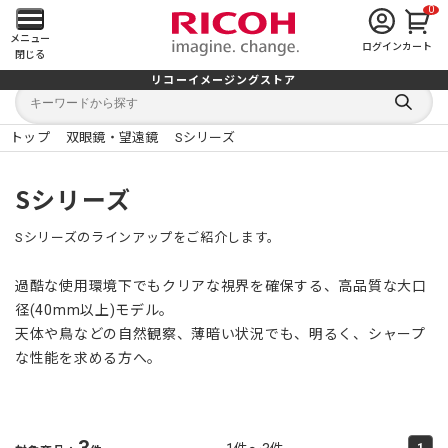
0
メ
メニュー
ログイン
カート
閉じる
イ
リコーイメージングストア
キ
キ
ン
ー
ー
検
ワ
ワ
索
ー
ー
トップ
双眼鏡・望遠鏡
Sシリーズ
す
メ
ド
ド
る
検
か
索
ら
ニ
Sシリーズ
探
す
ュ
Sシリーズのラインアップをご紹介します。
ー
過酷な使用環境下でもクリアな視界を確保する、高品質な大口
を
径(40mm以上)モデル。
天体や鳥などの自然観察、薄暗い状況でも、明るく、シャープ
開
な性能を求める方へ。
く
3
1