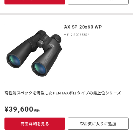
PENTAX SP 20x60 WP
商品コード：S0065874
高性能スペックを満載したPENTAXポロタイプの最上位シリーズ
¥39,600
定
税込
価
商品詳細を見る
お気に入りに追加