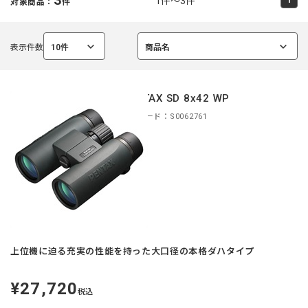
1件～3件
対象商品：
件
表示件数
10件
商品名
選
選
択
択
中
中
PENTAX SD 8x42 WP
商品コード：S0062761
上位機に迫る充実の性能を持った大口径の本格ダハタイプ
¥27,720
定
税込
価