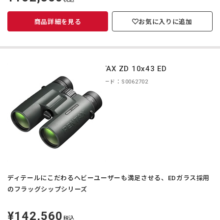
価
商品詳細を見る
お気に入りに追加
PENTAX ZD 10x43 ED
商品コード：S0062702
ディテールにこだわるヘビーユーザーも満足させる、EDガラス採用
のフラッグシップシリーズ
¥142,560
定
税込