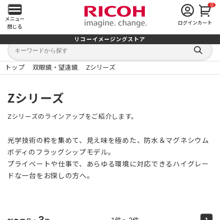
0
メ
メニュー
ログイン
カート
閉じる
イ
リコーイメージングストア
キ
キ
ン
ー
ー
検
ワ
ワ
索
ー
ー
トップ
双眼鏡・望遠鏡
Zシリーズ
す
メ
ド
ド
る
検
か
索
ら
ニ
Zシリーズ
探
す
ュ
Zシリーズのラインアップをご紹介します。
ー
光学技術の粋を集めて、見え味を極めた、防水＆マグネシウム
を
ボディのフラッグシップモデル。
プライベートや仕事で、あらゆる環境に対応できるハイグレー
開
ドな一台をお探しの方へ。
く
3
1