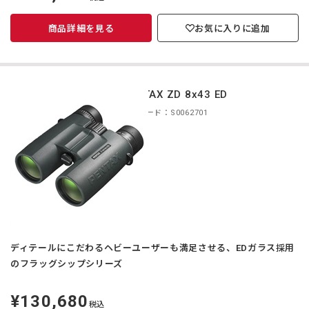
価
商品詳細を見る
お気に入りに追加
PENTAX ZD 8x43 ED
商品コード：S0062701
ディテールにこだわるヘビーユーザーも満足させる、EDガラス採用
のフラッグシップシリーズ
¥130,680
定
税込
価