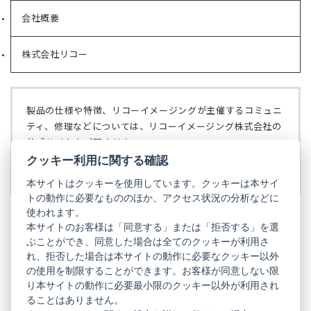
い
会社概要
（新
タ
し
ブ
い
で
株式会社リコー
（新
タ
開
し
ブ
く）
い
で
タ
開
ブ
く）
製品の仕様や特徴、リコーイメージングが主催するコミュニ
で
ティ、修理などについては、リコーイメージング株式会社の
開
公式サイトをご覧ください。
く）
クッキー利用に関する確認
リコーイメージング株式会社の公式サイト
（新
し
本サイトはクッキーを使用しています。クッキーは本サイ
い
トの動作に必要なもののほか、アクセス状況の分析などに
タ
使われます。
ブ
本サイトのお客様は「同意する」または「拒否する」を選
で
ぶことができ、同意した場合は全てのクッキーが利用さ
PENTAX
開
れ、拒否した場合は本サイトの動作に必要なクッキー以外
く）
PENTAX
PENTAX
PENTAX
PENTAX
PENTAX
の使用を制限することができます。お客様が同意しない限
の
の
の
の
の
り本サイトの動作に必要最小限のクッキー以外が利用され
公
公
公
公
公
式
式
式
式
式
ることはありません。
GR
LINE（新
X（新
Instagram（新
Facebook（新
YouTube（新