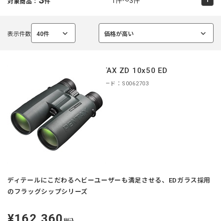
1件～3件
対象商品：
件
表示件数
40件
価格が高い
選
選
択
択
中
中
PENTAX ZD 10x50 ED
商品コード：S0062703
ディテールにこだわるヘビーユーザーも満足させる、EDガラス採用
のフラッグシップシリーズ
¥162,360
定
税込