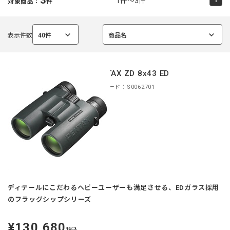
1件～3件
対象商品：
件
表示件数
40件
商品名
選
選
択
択
中
中
PENTAX ZD 8x43 ED
商品コード：S0062701
ディテールにこだわるヘビーユーザーも満足させる、EDガラス採用
のフラッグシップシリーズ
¥130,680
定
税込