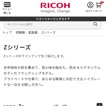
0
メ
メニュー
ログイン
カート
閉じる
イ
リコーイメージングストア
キ
キ
ン
ー
ー
検
ワ
ワ
索
ー
ー
トップ
双眼鏡・望遠鏡
Zシリーズ
す
メ
ド
ド
る
検
か
索
ら
ニ
Zシリーズ
探
す
ュ
Zシリーズのラインアップをご紹介します。
ー
光学技術の粋を集めて、見え味を極めた、防水＆マグネシウム
を
ボディのフラッグシップモデル。
プライベートや仕事で、あらゆる環境に対応できるハイグレー
開
ドな一台をお探しの方へ。
く
3
1