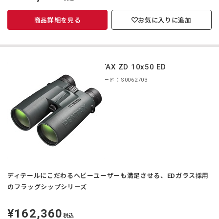
価
商品詳細を見る
お気に入りに追加
PENTAX ZD 10x50 ED
商品コード：S0062703
ディテールにこだわるヘビーユーザーも満足させる、EDガラス採用
のフラッグシップシリーズ
¥162,360
定
税込
価