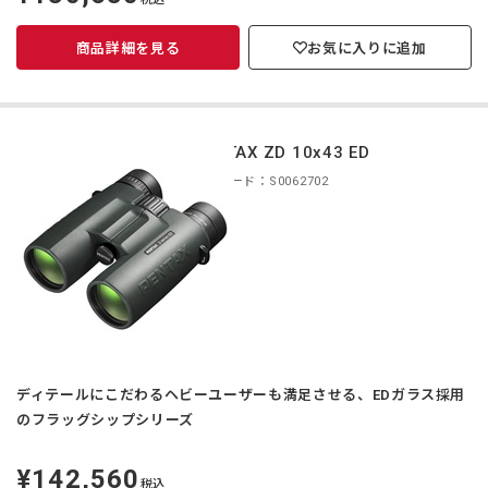
価
商品詳細を見る
お気に入りに追加
PENTAX ZD 10x43 ED
商品コード：S0062702
ディテールにこだわるヘビーユーザーも満足させる、EDガラス採用
のフラッグシップシリーズ
¥142,560
定
税込