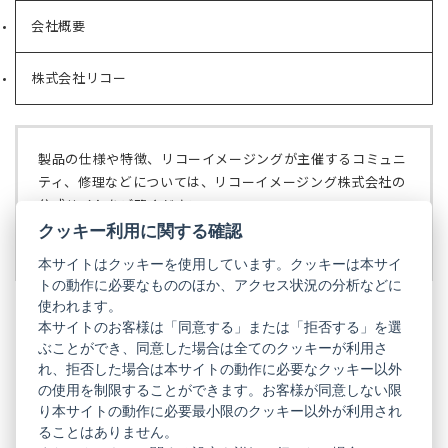
い
会社概要
（新
タ
し
ブ
い
で
株式会社リコー
（新
タ
開
し
ブ
く）
い
で
タ
開
ブ
く）
製品の仕様や特徴、リコーイメージングが主催するコミュニ
で
ティ、修理などについては、リコーイメージング株式会社の
開
公式サイトをご覧ください。
く）
クッキー利用に関する確認
リコーイメージング株式会社の公式サイト
（新
し
本サイトはクッキーを使用しています。クッキーは本サイ
い
トの動作に必要なもののほか、アクセス状況の分析などに
タ
使われます。
ブ
本サイトのお客様は「同意する」または「拒否する」を選
で
ぶことができ、同意した場合は全てのクッキーが利用さ
PENTAX
開
れ、拒否した場合は本サイトの動作に必要なクッキー以外
く）
PENTAX
PENTAX
PENTAX
PENTAX
PENTAX
の使用を制限することができます。お客様が同意しない限
の
の
の
の
の
り本サイトの動作に必要最小限のクッキー以外が利用され
公
公
公
公
公
式
式
式
式
式
ることはありません。
GR
LINE（新
X（新
Instagram（新
Facebook（新
YouTube（新