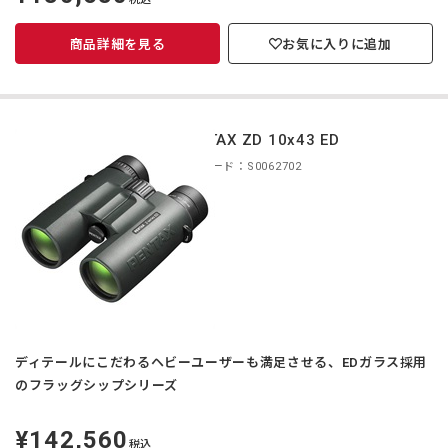
価
商品詳細を見る
お気に入りに追加
PENTAX ZD 10x43 ED
商品コード：S0062702
ディテールにこだわるヘビーユーザーも満足させる、EDガラス採用
のフラッグシップシリーズ
¥142,560
定
税込