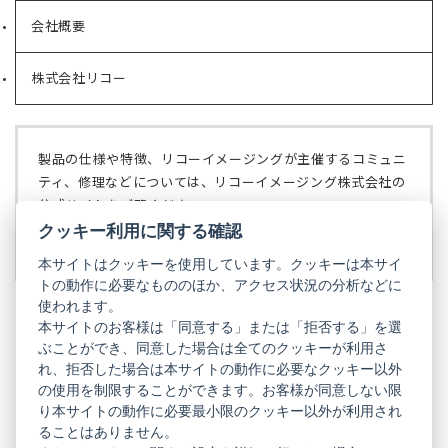
い
会社概要
（新
タ
し
ブ
い
で
株式会社リコー
（新
タ
開
し
ブ
く）
い
で
タ
開
ブ
く）
製品の仕様や特徴、リコーイメージングが主催するコミュニ
で
ティ、修理などについては、リコーイメージング株式会社の
開
公式サイトをご覧ください。
く）
クッキー利用に関する確認
リコーイメージング株式会社の公式サイト
（新
し
本サイトはクッキーを使用しています。クッキーは本サイ
い
トの動作に必要なもののほか、アクセス状況の分析などに
タ
使われます。
ブ
本サイトのお客様は「同意する」または「拒否する」を選
で
ぶことができ、同意した場合は全てのクッキーが利用さ
PENTAX
開
れ、拒否した場合は本サイトの動作に必要なクッキー以外
く）
PENTAX
PENTAX
PENTAX
PENTAX
PENTAX
の使用を制限することができます。お客様が同意しない限
の
の
の
の
の
り本サイトの動作に必要最小限のクッキー以外が利用され
公
公
公
公
公
式
式
式
式
式
ることはありません。
GR
LINE（新
X（新
Instagram（新
Facebook（新
YouTube（新