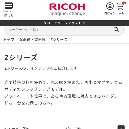
0
メ
メニュー
ログイン
カート
閉じる
イ
リコーイメージングストア
キ
キ
ン
ー
ー
検
ワ
ワ
索
ー
ー
トップ
双眼鏡・望遠鏡
Zシリーズ
す
メ
ド
ド
る
検
か
索
ら
ニ
Zシリーズ
探
す
ュ
Zシリーズのラインアップをご紹介します。
ー
光学技術の粋を集めて、見え味を極めた、防水＆マグネシウム
を
ボディのフラッグシップモデル。
プライベートや仕事で、あらゆる環境に対応できるハイグレー
開
ドな一台をお探しの方へ。
く
3
1