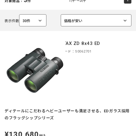
1件～3件
対象商品：
件
表示件数
30件
価格が安い
選
選
択
択
中
中
PENTAX ZD 8x43 ED
商品コード：S0062701
ディテールにこだわるヘビーユーザーも満足させる、EDガラス採用
のフラッグシップシリーズ
¥130,680
定
税込