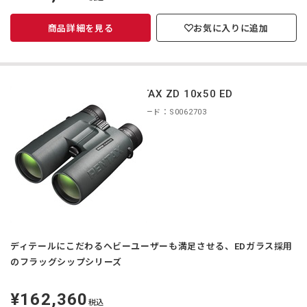
価
商品詳細を見る
お気に入りに追加
PENTAX ZD 10x50 ED
商品コード：S0062703
ディテールにこだわるヘビーユーザーも満足させる、EDガラス採用
のフラッグシップシリーズ
¥162,360
定
税込
価