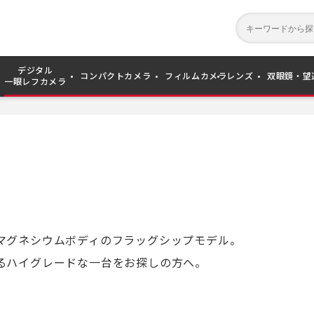
デジタル
コンパクトカメラ
フィルムカメラ
レンズ
双眼鏡・望
一眼レフカメラ
マグネシウムボディのフラッグシップモデル。
るハイグレードな一台をお探しの方へ。