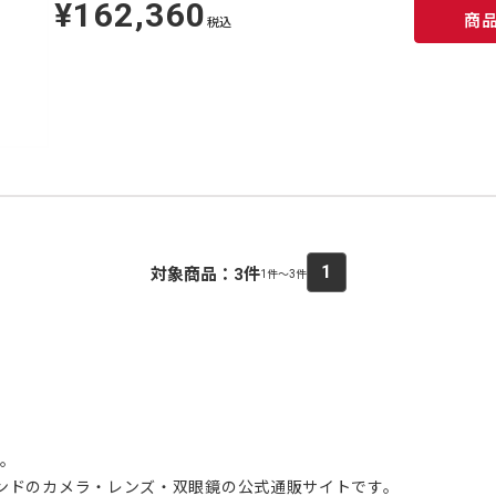
¥162,360
定
商
価
税込
1
対象商品：
3
件
1件～3件
介。
ブランドのカメラ・レンズ・双眼鏡の公式通販サイトです。