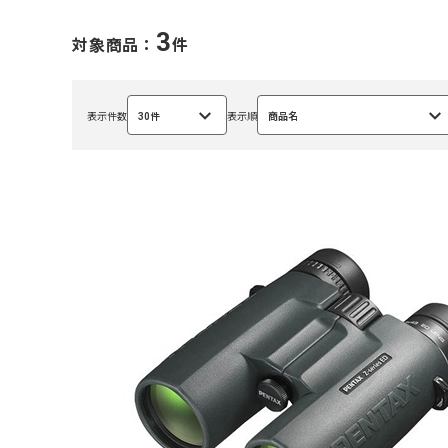
3
対象商品：
件
表示件数
30件
表示順
商品名
選
選
択
択
中
中