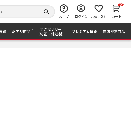
0
キ
ー
検
ログイン
カート
ワ
ヘルプ
お気に入り
索
ー
す
ド
る
アクセサリー
か
遠鏡
訳アリ商品
プレミアム機能
直販限定商品
（純正・他社製）
ら
探
す