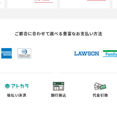
ご都合に合わせて選べる
豊富なお支払い方法
ド
（新
（新
（新
（新
し
し
し
し
い
い
い
い
タ
タ
タ
タ
ブ
ブ
ブ
ブ
で
で
で
で
後払い決済
銀行振込
代金引換
開
開
開
開
く）
く）
く）
く）