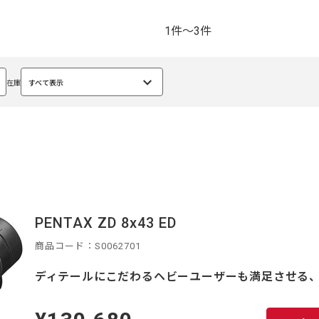
1件～3件
在庫
すべて表示
選
択
中
PENTAX ZD 8x43 ED
商品コード：S0062701
ディテールにこだわるヘビーユーザーも満足させる、
定