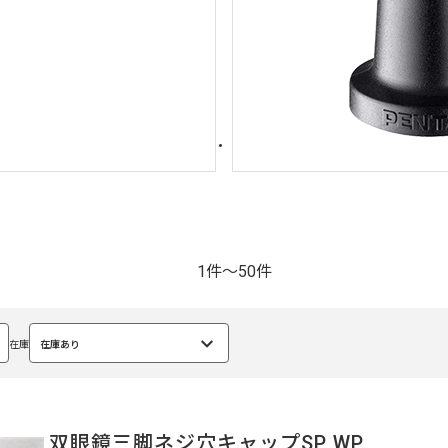
1件～50件
在庫
在庫あり
選
択
中
双眼鏡三脚ネジ穴キャップSP WP