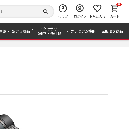
0
キ
ー
検
ログイン
カート
ワ
ヘルプ
お気に入り
索
ー
す
ド
る
アクセサリー
か
遠鏡
訳アリ商品
プレミアム機能
直販限定商品
（純正・他社製）
ら
探
す