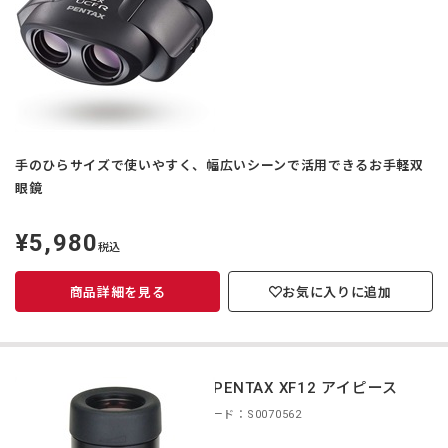
手のひらサイズで使いやすく、幅広いシーンで活用できるお手軽双
眼鏡
¥5,980
定
税込
価
商品詳細を見る
お気に入りに追加
smc PENTAX XF12 アイピース
商品コード：S0070562