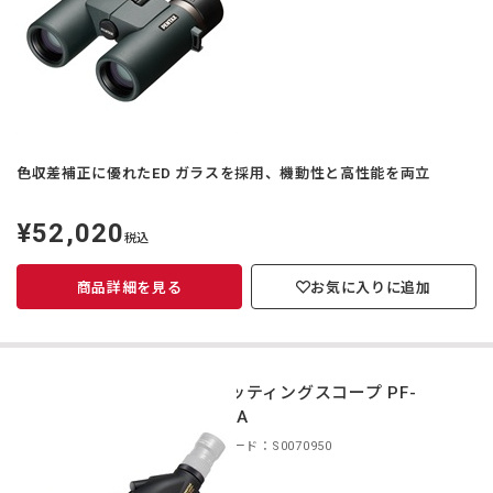
色収差補正に優れたED ガラスを採用、機動性と高性能を両立
¥52,020
定
税込
価
商品詳細を見る
お気に入りに追加
スポッティングスコープ PF-
80EDA
商品コード：S0070950