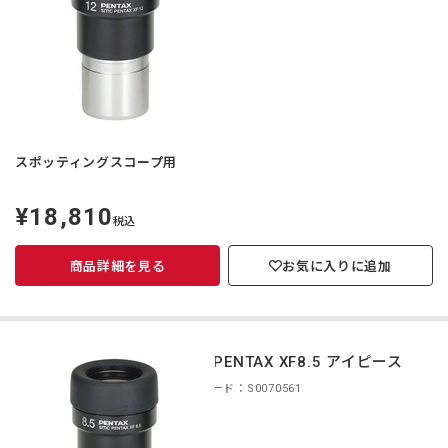
スポッティングスコープ用
¥18,810
定
税込
価
商品詳細を見る
お気に入りに追加
smc PENTAX XF8.5 アイピース
商品コード：S0070561