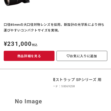
口径85mmの大口径対物レンズを採用。新設計の光学系により持ち
運びやすいコンパクトサイズを実現。
¥231,000
定
税込
価
商品詳細を見る
お気に入りに追加
双眼鏡ストラップ SPシリーズ 用
商品コード：S0069258