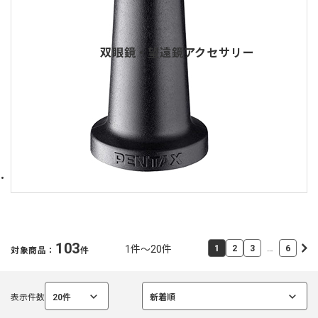
双眼鏡・望遠鏡アクセサリー
103
…
1件～20件
1
2
3
6
対象商品：
件
表示件数
20件
新着順
選
選
択
択