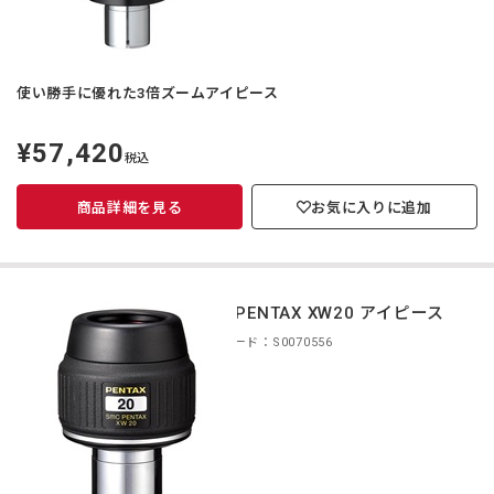
使い勝手に優れた3倍ズームアイピース
¥57,420
定
税込
価
商品詳細を見る
お気に入りに追加
smc PENTAX XW20 アイピース
商品コード：S0070556