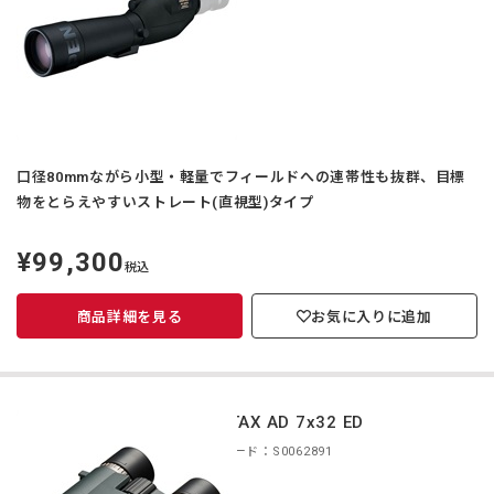
口径80mmながら小型・軽量でフィールドへの連帯性も抜群、目標
物をとらえやすいストレート(直視型)タイプ
¥99,300
定
税込
価
商品詳細を見る
お気に入りに追加
PENTAX AD 7x32 ED
商品コード：S0062891