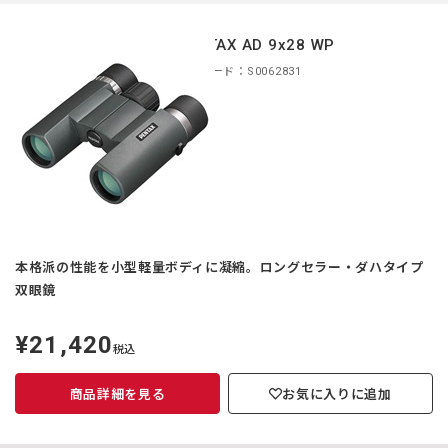
中
中
PENTAX AD 9x28 WP
商品コード：S0062831
本格派の性能を小型軽量ボディに凝縮。ロングセラー・ダハタイプ
双眼鏡
¥21,420
定
税込
価
商品詳細を見る
お気に入りに追加