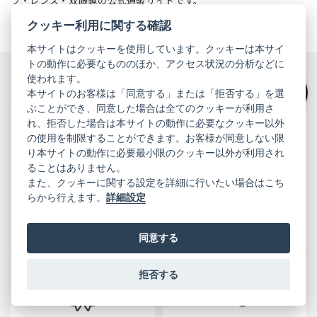
ラ・レンズ・双眼鏡の公式通販サイトです。
クッキー利用に関する確認
本サイトはクッキーを使用しています。クッキーは本サイ
リコーイメージングストア
トの動作に必要なもののほか、アクセス状況の分析などに
オリジナルサービス
使われます。
本サイトのお客様は「同意する」または「拒否する」を選
絞り込み
ぶことができ、同意した場合は全てのクッキーが利用さ
れ、拒否した場合は本サイトの動作に必要なクッキー以外
の使用を制限することができます。お客様が同意しない限
り本サイトの動作に必要最小限のクッキー以外が利用され
ることはありません。
3年間
送料無料
また、クッキーに関する設定を詳細に行いたい場合はこち
長期安心サービス
ご購入金額が3,300円(税込)以
らから行えます。
詳細設定
上で送料無料！
自然故障の修理が3年間無料！
詳しく見る
詳しく見る
同意する
拒否する