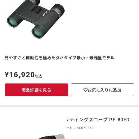
見やすさと機動性を極めたダハタイプ最小・最軽量モデル
¥16,920
定
税込
価
商品詳細を見る
お気に入りに追加
スポッティングスコープ PF-80ED
商品コード：S0070930