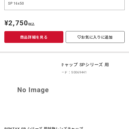
SP 16x50
¥2,750
定
税込
価
商品詳細を見る
お気に入りに追加
対物キャップ SPシリーズ 用
商品コード：S0069441
PENTAX SP シリーズ 用対物レンズキャップ