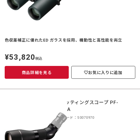
色収差補正に優れたED ガラスを採用、機動性と高性能を両立
¥53,820
定
税込
価
商品詳細を見る
お気に入りに追加
スポッティングスコープ PF-
85EDA
商品コード：S0070970