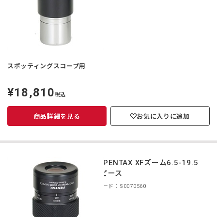
スポッティングスコープ用
¥18,810
定
税込
価
商品詳細を見る
お気に入りに追加
smc PENTAX XFズーム6.5-19.5
アイピース
商品コード：S0070560