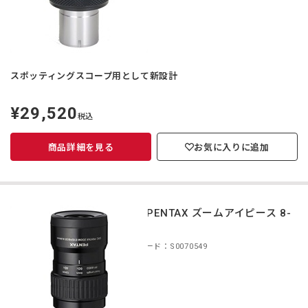
スポッティングスコープ用として新設計
¥29,520
定
税込
価
商品詳細を見る
お気に入りに追加
smc PENTAX ズームアイピース 8-
24
商品コード：S0070549