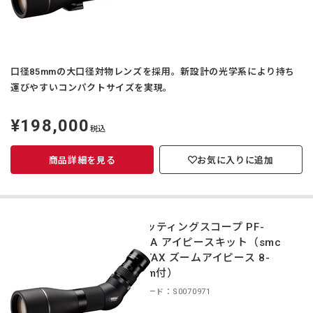
口径85mmの大口径対物レンズを採用。新設計の光学系により持ち
運びやすいコンパクトサイズを実現。
¥198,000
定
税込
価
商品詳細を見る
お気に入りに追加
スポッティングスコープ PF-
85EDA アイピースキット（smc
PENTAX ズームアイピース 8-
24mm付）
商品コード：S0070971