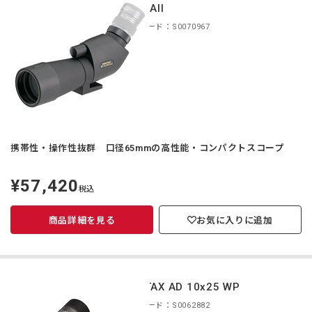
65EDAII
商品コード：S0070967
携帯性・操作性抜群 口径65mmの高性能・コンパクトスコープ
¥57,420
定
税込
価
商品詳細を見る
お気に入りに追加
PENTAX AD 10x25 WP
商品コード：S0062882