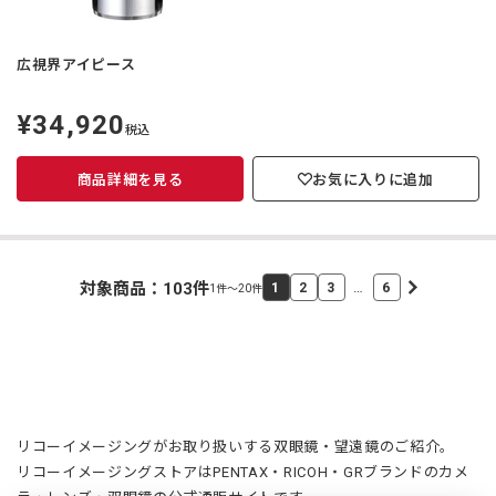
広視界アイピース
¥34,920
定
税込
価
商品詳細を見る
お気に入りに追加
対象商品：
103
件
…
1
2
3
6
1件～20件
リコーイメージングがお取り扱いする双眼鏡・望遠鏡のご紹介。
リコーイメージングストアはPENTAX・RICOH・GRブランドのカメ