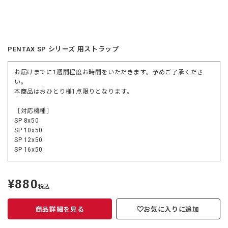
PENTAX SP シリーズ 用ストラップ
お届けまでに1週間程度お時間をいただきます。予めご了承くださ
い。
本商品はおひとり様1点限りとなります。
［対応機種］
SP 8x50
SP 10x50
SP 12x50
SP 16x50
¥880
定
税込
価
商品詳細を見る
お気に入りに追加