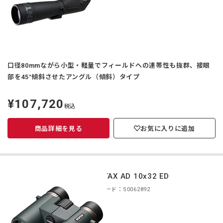
口径80mmながら小型・軽量でフィールドへの連帯性も抜群、接眼
部を45°傾斜させたアングル（傾斜）タイプ
¥107,720
定
税込
価
商品詳細を見る
お気に入りに追加
PENTAX AD 10x32 ED
商品コード：S0062892