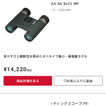
PENTAX AD 8x25 WP
商品コード：S0062881
見やすさと機動性を極めたダハタイプ最小・最軽量モデル
¥14,220
定
税込
価
商品詳細を見る
お気に入りに追加
スポッティングスコープ PF-