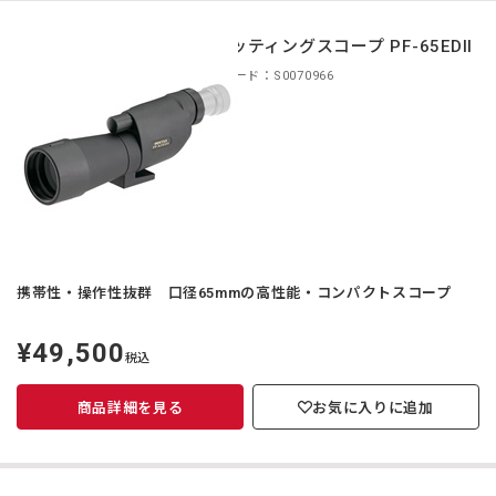
スポッティングスコープ PF-65EDII
商品コード：S0070966
携帯性・操作性抜群 口径65mmの高性能・コンパクトスコープ
¥49,500
定
税込
価
商品詳細を見る
お気に入りに追加