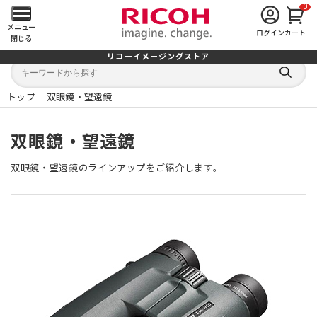
0
メ
メニュー
ログイン
カート
閉じる
イ
リコーイメージングストア
キ
キ
ン
ー
ー
検
ワ
ワ
索
ー
ー
トップ
双眼鏡・望遠鏡
す
メ
ド
ド
る
検
か
索
ら
ニ
双眼鏡・望遠鏡
探
す
ュ
双眼鏡・望遠鏡のラインアップをご紹介します。
ー
を
開
く