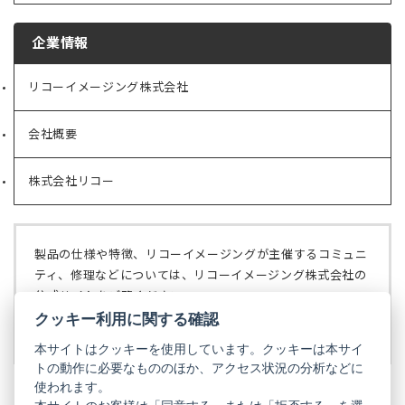
企業情報
リコーイメージング株式会社
（新
し
い
会社概要
（新
タ
し
ブ
い
で
株式会社リコー
（新
タ
開
し
ブ
く）
い
で
タ
開
ブ
く）
製品の仕様や特徴、リコーイメージングが主催するコミュニ
で
ティ、修理などについては、リコーイメージング株式会社の
開
公式サイトをご覧ください。
く）
クッキー利用に関する確認
リコーイメージング株式会社の公式サイト
（新
し
本サイトはクッキーを使用しています。クッキーは本サイ
い
トの動作に必要なもののほか、アクセス状況の分析などに
タ
使われます。
ブ