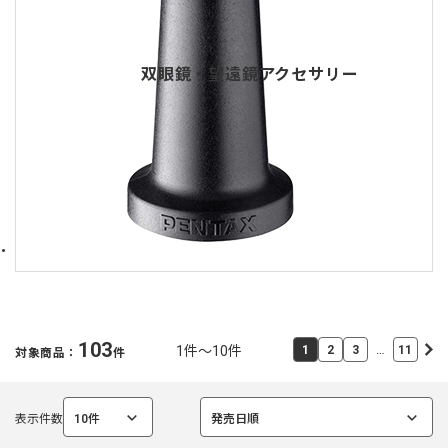
双眼鏡・望遠鏡アクセサリー
103
…
1件～10件
1
2
3
11
対象商品：
件
表示件数
10件
発売日順
選
選
択
択