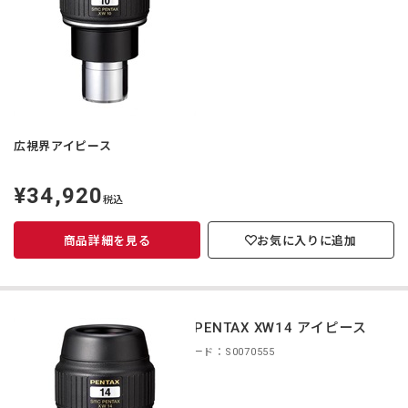
広視界アイピース
¥34,920
定
税込
価
商品詳細を見る
お気に入りに追加
smc PENTAX XW14 アイピース
商品コード：S0070555