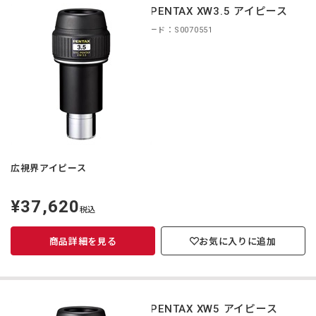
smc PENTAX XW3.5 アイピース
商品コード：S0070551
広視界アイピース
¥37,620
定
税込
価
商品詳細を見る
お気に入りに追加
smc PENTAX XW5 アイピース