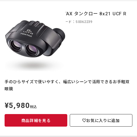
中
中
PENTAX タンクロー 8x21 UCF R
商品コード：S0062239
手のひらサイズで使いやすく、幅広いシーンで活用できるお手軽双
眼鏡
¥5,980
定
税込
価
商品詳細を見る
お気に入りに追加