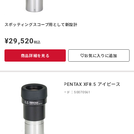
スポッティングスコープ用として新設計
¥29,520
定
税込
価
商品詳細を見る
お気に入りに追加
smc PENTAX XF8.5 アイピース
商品コード：S0070561