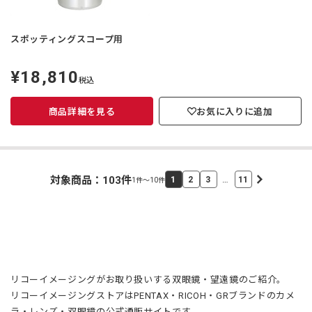
スポッティングスコープ用
¥18,810
定
税込
価
商品詳細を見る
お気に入りに追加
対象商品：
103
件
…
1
2
3
11
1件～10件
リコーイメージングがお取り扱いする双眼鏡・望遠鏡のご紹介。
リコーイメージングストアはPENTAX・RICOH・GRブランドのカメ
ラ・レンズ・双眼鏡の公式通販サイトです。