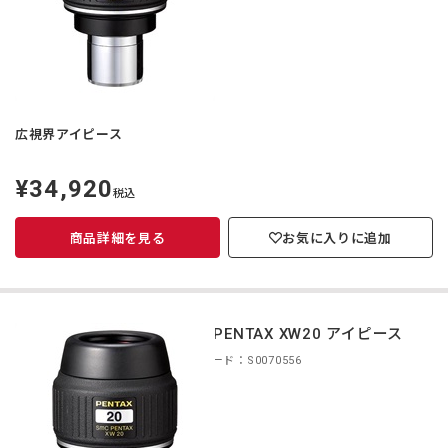
広視界アイピース
¥34,920
定
税込
価
商品詳細を見る
お気に入りに追加
smc PENTAX XW20 アイピース
商品コード：S0070556