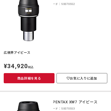
商品コード：S0070552
広視界アイピース
¥34,920
定
税込
価
商品詳細を見る
お気に入りに追加
smc PENTAX XW7 アイピース
商品コード：S0070553