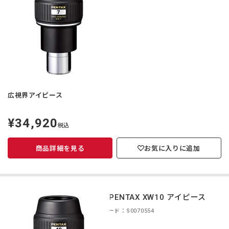
広視界アイピース
¥34,920
定
税込
価
商品詳細を見る
お気に入りに追加
smc PENTAX XW10 アイピース
商品コード：S0070554