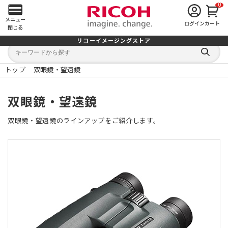
0
メ
メニュー
ログイン
カート
閉じる
イ
リコーイメージングストア
キ
キ
ン
ー
ー
検
ワ
ワ
索
ー
ー
トップ
双眼鏡・望遠鏡
す
メ
ド
ド
る
検
か
索
ら
ニ
双眼鏡・望遠鏡
探
す
ュ
双眼鏡・望遠鏡のラインアップをご紹介します。
ー
を
開
く