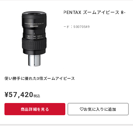
smc PENTAX ズームアイピース 8-
24
商品コード：S0070549
使い勝手に優れた3倍ズームアイピース
¥57,420
定
税込
価
商品詳細を見る
お気に入りに追加