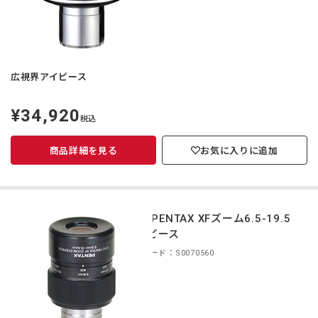
広視界アイピース
¥34,920
定
税込
価
商品詳細を見る
お気に入りに追加
smc PENTAX XFズーム6.5-19.5
アイピース
商品コード：S0070560