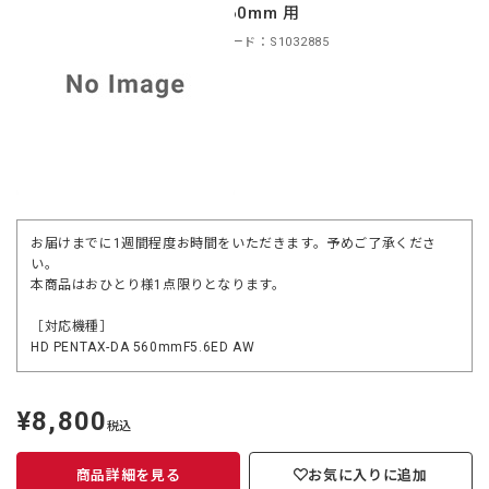
DA560mm 用
商品コード：S1032885
お届けまでに1週間程度お時間をいただきます。予めご了承くださ
い。
本商品はおひとり様1点限りとなります。
［対応機種］
HD PENTAX-DA 560mmF5.6ED AW
¥8,800
定
税込
価
商品詳細を見る
お気に入りに追加