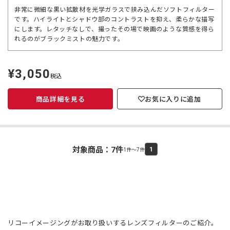
非常に微細な黒い拡散材を光学ガラスで挟み込んだソフトフィルター
です。ハイライトとシャドウ部のコントラストを抑え、柔らかな描写
にします。レタッチなしで、撮ったその場で映画のような質感を得ら
れるのがブラックミストの魅力です。
¥3,050
定
税込
価
商品詳細を見る
お気に入りに追加
対象商品：
7
件
1
1件～7件
リコーイメージングがお取り扱いするレンズフィルターのご紹介。