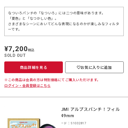
なついろパンチの「なついろ」には二つの意味があります。
「夏色」と「なつかしい色」。
さまざまなシーンにおいてどんな表現になるのかが楽しみなフィルタ
ーです。
¥7,200
定
税込
価
SOLD OUT
商品詳細を見る
お気に入りに追加
※この商品は会員の方は特別価格にてご購入いただけます。
ログイン・会員登録はこちら
MARUMI アルプスパンチ！フィル
ター 49mm
商品コード：S1032817