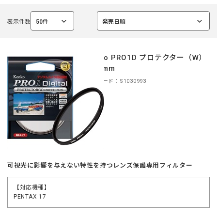
表示件数
50件
発売日順
選
選
択
択
中
中
Kenko PRO1D プロテクター（W）
40.5mm
商品コード：S1030993
可視光に影響を与えない特性を持つレンズ保護専用フィルター
【対応機種】
PENTAX 17