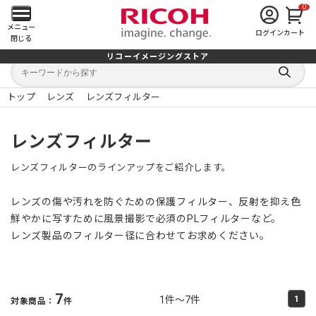
0
メ
メニュー
ログイン
カート
閉じる
イ
リコーイメージングストア
キ
キ
ン
ー
ー
検
ワ
ワ
索
ー
ー
トップ
レンズ
レンズフィルター
す
メ
ド
ド
る
検
か
索
ら
ニ
レンズフィルター
探
す
ュ
レンズフィルターのラインアップをご紹介します。
ー
レンズの傷や汚れを防ぐための保護フィルター、反射を抑え色
を
鮮やかに写すために風景撮影で必須のPLフィルターなど。
レンズ製品のフィルター径に合わせてお求めください。
開
く
7
1件～7件
1
対象商品：
件