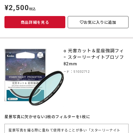
¥2,500
定
税込
価
商品詳細を見る
お気に入りに追加
Kenko 光害カット＆星座強調フィ
ルター スターリーナイトプロソフ
トン 82mm
商品コード：S1032712
星景写真に欠かせない2枚のフィルターを1枚に
星景写真を撮る際に重ねて使用することが多い「スターリーナイト