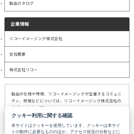
製品カタログ
企業情報
リコーイメージング株式会社
（新
し
い
会社概要
（新
タ
し
ブ
い
で
株式会社リコー
（新
タ
開
し
ブ
く）
い
で
タ
開
ブ
く）
製品の仕様や特徴、リコーイメージングが主催するコミュニ
で
ティ、修理などについては、リコーイメージング株式会社の
開
公式サイトをご覧ください。
く）
クッキー利用に関する確認
リコーイメージング株式会社の公式サイト
（新
し
本サイトはクッキーを使用しています。クッキーは本サイ
い
トの動作に必要なもののほか、アクセス状況の分析などに