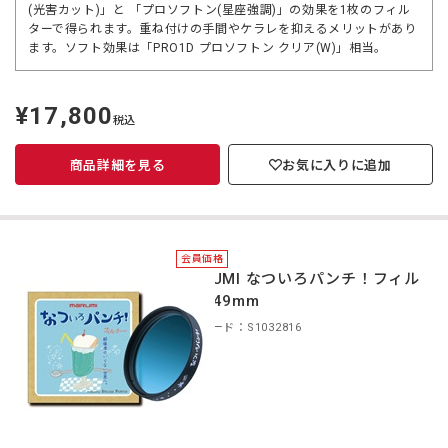
(光害カット)」と 「プロソフトン(星座強調)」の効果を1枚のフィル
ターで得られます。重ね付けの手間やケラレを抑えるメリットがあり
ます。ソフト効果は「PRO1D プロソフトン クリア(W)」相当。
¥17,800
定
税込
価
商品詳細を見る
お気に入りに追加
会員価格
MARUMI なついろパンチ！フィル
ター 49mm
商品コード：S1032816