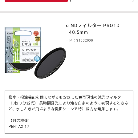
Kenko NDフィルター PRO1D
ND8 40.5mm
商品コード：S1032900
撥水・撥油機能を備えながらも安定した色再現性の減光フィルター
（3絞り分減光） 長時間露光により滝を白糸のように表現するときな
ど、水しぶきが飛ぶような撮影シーンで特に威力を発揮します。
【対応機種】
PENTAX 17