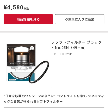
¥4,580
定
税込
価
商品詳細を見る
お気に入りに追加
Kenko ソフトフィルター ブラック
ミスト No.05N（49mm）
商品コード：S1032941
“日常を映画のワンシーンのように” コントラストを抑え､シネマティ
ックな質感が得られるソフトフィルター