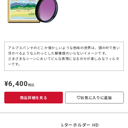
アルプスパンチのどこか懐かしいような色味の世界は、頭の中で思い
浮かべるようなふわっとした解像度のいらないイメージです。
さまざまなシーンにおいてどんな表現になるのかが楽しみなフィルタ
ーです。
¥6,400
定
税込
価
商品詳細を見る
お気に入りに追加
フィルターホルダー HD