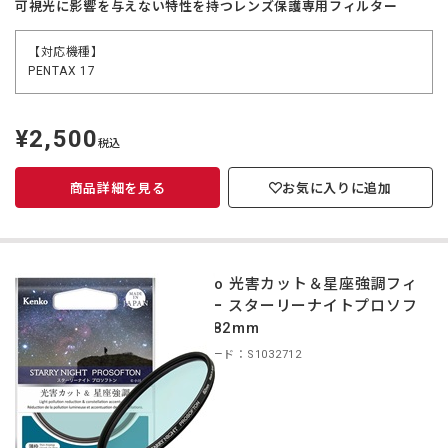
可視光に影響を与えない特性を持つレンズ保護専用フィルター
【対応機種】
PENTAX 17
¥2,500
定
税込
価
商品詳細を見る
お気に入りに追加
Kenko 光害カット＆星座強調フィ
ルター スターリーナイトプロソフ
トン 82mm
商品コード：S1032712