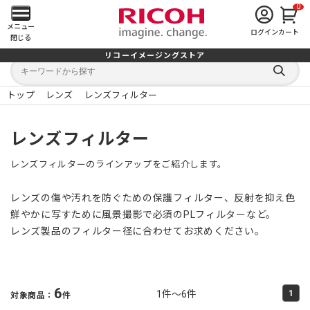
0
メ
メニュー
ログイン
カート
閉じる
イ
リコーイメージングストア
キ
キ
ン
ー
ー
検
ワ
ワ
索
ー
ー
トップ
レンズ
レンズフィルター
す
メ
ド
ド
る
検
か
索
ら
ニ
レンズフィルター
探
す
ュ
レンズフィルターのラインアップをご紹介します。
ー
レンズの傷や汚れを防ぐための保護フィルター、反射を抑え色
を
鮮やかに写すために風景撮影で必須のPLフィルターなど。
レンズ製品のフィルター径に合わせてお求めください。
開
く
6
1件～6件
1
対象商品：
件