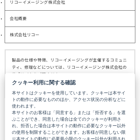
リコーイメージング株式会社
（新
し
い
会社概要
（新
タ
し
ブ
い
で
株式会社リコー
（新
タ
開
し
ブ
く）
い
で
タ
開
ブ
く）
製品の仕様や特徴、リコーイメージングが主催するコミュニ
で
ティ、修理などについては、リコーイメージング株式会社の
開
公式サイトをご覧ください。
く）
クッキー利用に関する確認
リコーイメージング株式会社の公式サイト
（新
し
本サイトはクッキーを使用しています。クッキーは本サイ
い
トの動作に必要なもののほか、アクセス状況の分析などに
タ
使われます。
ブ
本サイトのお客様は「同意する」または「拒否する」を選
で
ぶことができ、同意した場合は全てのクッキーが利用さ
PENTAX
開
れ、拒否した場合は本サイトの動作に必要なクッキー以外
く）
PENTAX
PENTAX
PENTAX
PENTAX
PENTAX
の使用を制限することができます。お客様が同意しない限
の
の
の
の
の
り本サイトの動作に必要最小限のクッキー以外が利用され
公
公
公
公
公