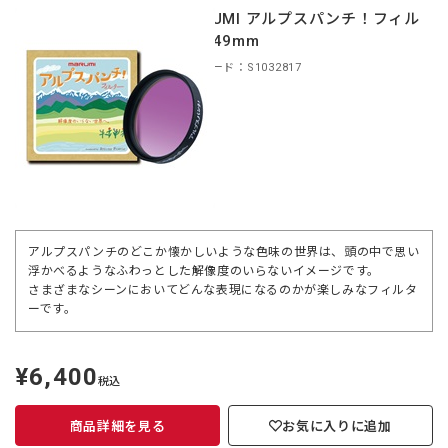
MARUMI アルプスパンチ！フィル
ター 49mm
商品コード：S1032817
アルプスパンチのどこか懐かしいような色味の世界は、頭の中で思い
浮かべるようなふわっとした解像度のいらないイメージです。
さまざまなシーンにおいてどんな表現になるのかが楽しみなフィルタ
ーです。
¥6,400
定
税込
価
商品詳細を見る
お気に入りに追加