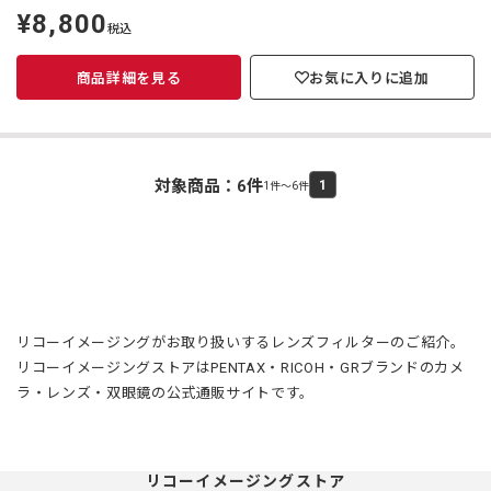
¥8,800
定
税込
価
商品詳細を見る
お気に入りに追加
対象商品：
6
件
1
1件～6件
リコーイメージングがお取り扱いするレンズフィルターのご紹介。
リコーイメージングストアはPENTAX・RICOH・GRブランドのカメ
ラ・レンズ・双眼鏡の公式通販サイトです。
リコーイメージングストア