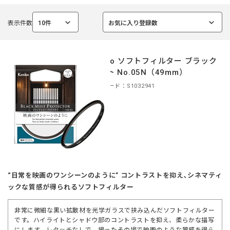
表示件数
10件
お気に入り登録数
選
選
択
択
中
中
Kenko ソフトフィルター ブラック
ミスト No.05N（49mm）
商品コード：S1032941
“日常を映画のワンシーンのように” コントラストを抑え､シネマティ
ックな質感が得られるソフトフィルター
非常に微細な黒い拡散材を光学ガラスで挟み込んだソフトフィルター
です。ハイライトとシャドウ部のコントラストを抑え、柔らかな描写