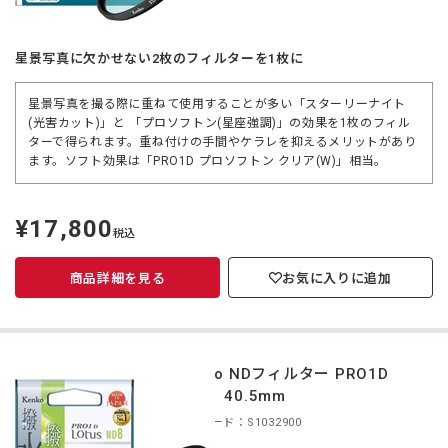
星景写真に欠かせない2枚のフィルターを1枚に
星景写真を撮る際に重ねて使用することが多い「スターリーナイト
(光害カット)」と 「プロソフトン(星座強調)」の効果を1枚のフィル
ターで得られます。重ね付けの手間やケラレを抑えるメリットがあり
ます。ソフト効果は「PRO1D プロソフトン クリア(W)」相当。
¥17,800
定
税込
価
商品詳細を見る
お気に入りに追加
Kenko NDフィルター PRO1D
ND8 40.5mm
商品コード：S1032900