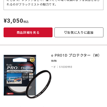
にします。レタッチなしで、撮ったその場で映画のような質感を得ら
れるのがブラックミストの魅力です。
¥3,050
定
税込
価
商品詳細を見る
お気に入りに追加
Kenko PRO1D プロテクター（W）
40.5mm
商品コード：S1030993