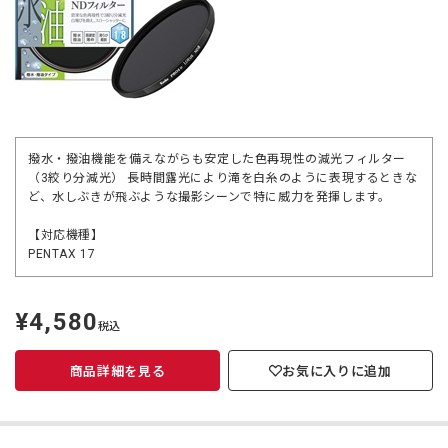
撥水・撥油機能を備えながらも安定した色再現性の減光フィルター
（3絞り分減光） 長時間露光により滝を白糸のように表現するときな
ど、水しぶきが飛ぶような撮影シーンで特に威力を発揮します。
【対応機種】
PENTAX 17
¥4,580
定
税込
価
商品詳細を見る
お気に入りに追加